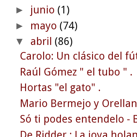
junio
(1)
►
mayo
(74)
►
abril
(86)
▼
Carolo: Un clásico del fú
Raúl Gómez " el tubo " .
Hortas "el gato" .
Mario Bermejo y Orellana
Só ti podes entendelo - 
De Ridder : La joya hola