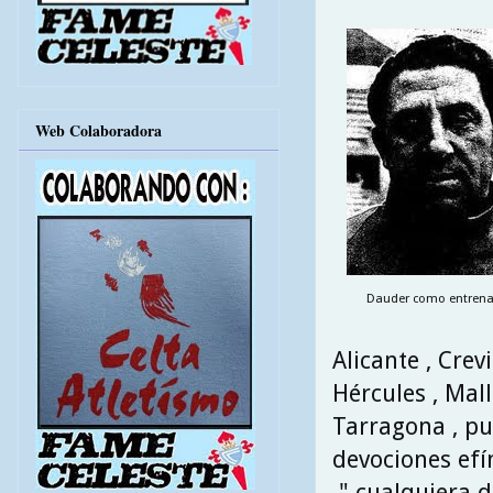
Web Colaboradora
Dauder como entrena
Alicante , Crev
Hércules , Mall
Tarragona , pu
devociones efí
" cualquiera d