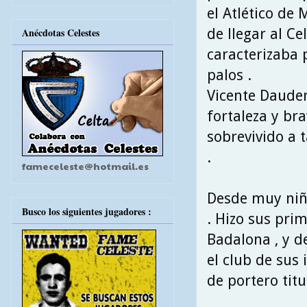
el Atlético de
de llegar al Ce
Anécdotas Celestes
caracterizaba 
palos .
Vicente Dauder
fortaleza y br
sobrevivido a 
.
fameceleste@hotmail.es
Desde muy niñ
Busco los siguientes jugadores :
. Hizo sus pri
Badalona , y d
el club de sus 
de portero titu