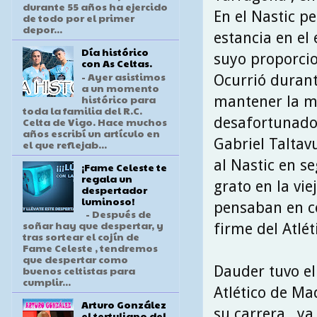
durante 55 años ha ejercido
En el Nastic p
de todo por el primer
depor...
estancia en el
Día histórico
suyo proporci
con As Celtas.
- Ayer asistimos
Ocurrió durant
a un momento
histórico para
mantener la má
toda la familia del R.C.
desafortunado 
Celta de Vigo. Hace muchos
años escribí un artículo en
Gabriel Taltav
el que reflejab...
al Nastic en s
¡Fame Celeste te
regala un
grato en la vie
despertador
luminoso!
pensaban en co
- Después de
soñar hay que despertar, y
firme del Atlét
tras sortear el cojín de
Fame Celeste , tendremos
que despertar como
Dauder tuvo el
buenos celtistas para
cumplir...
Atlético de Ma
Arturo González
su carrera , y
el tertuliano del