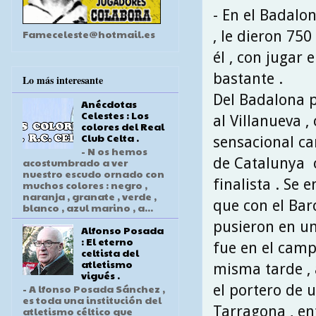
- En el Badalo
Fameceleste@hotmail.es
, le dieron 750
él , con jugar 
bastante .
Lo más interesante
Del Badalona pa
Anécdotas
Celestes : Los
al Villanueva 
colores del Real
Club Celta .
sensacional c
- N os hemos
de Catalunya 
acostumbrado a ver
nuestro escudo ornado con
finalista . Se
muchos colores : negro ,
naranja , granate , verde ,
que con el Barc
blanco , azul marino , a...
pusieron en un 
Alfonso Posada
: El eterno
fue en el camp
celtista del
atletismo
misma tarde , a
vigués .
el portero de 
- A lfonso Posada Sánchez ,
es toda una institución del
Tarragona , en
atletismo céltico que