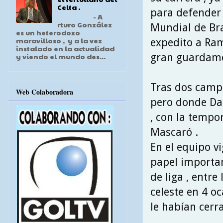
Celta .
para defender 
- A
rturo González
Mundial de Bra
es un heterodoxo
maravilloso , y a la vez
expedito a Rama
instalado en la actualidad
gran guardamet
y viendo el mundo des...
Tras dos campa
Web Colaboradora
pero donde Dau
, con la temp
Mascaró .
En el equipo v
papel importan
de liga , entr
celeste en 4 o
le habían cerra