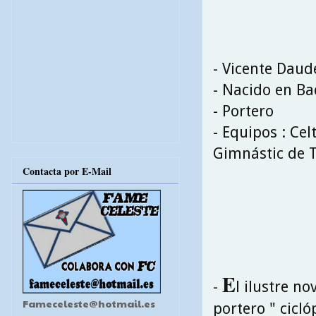
- Vicente Daud
- Nacido en Ba
- Portero
- Equipos : Cel
Gimnástic de T
Contacta por E-Mail
E
-
l ilustre n
Fameceleste@hotmail.es
portero " cicl