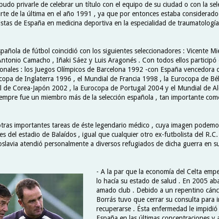
pudo privarle de celebrar un título con el equipo de su ciudad o con la sel
rte de la última en el año 1991 , ya que por entonces estaba considerado
istas de España en medicina deportiva en la especialidad de traumatología 
spañola de fútbol coincidió con los siguientes seleccionadores : Vicente Mie
Antonio Camacho , Iñaki Sáez y Luis Aragonés . Con todos ellos participó 
ionales : los Juegos Olímpicos de Barcelona 1992 -con España vencedora d
ocopa de Inglaterra 1996 , el Mundial de Francia 1998 , la Eurocopa de B
l de Corea-Japón 2002 , la Eurocopa de Portugal 2004 y el Mundial de A
empre fue un miembro más de la selección española , tan importante com
tras importantes tareas de éste legendario médico , cuya imagen podemo
res del estadio de Balaídos , igual que cualquier otro ex-futbolista del R.C
oslavia atendió personalmente a diversos refugiados de dicha guerra en s
- A la par que la economía del Celta em
lo hacía su estado de salud . En 2005 a
amado club . Debido a un repentino cánc
Borrás tuvo que cerrar su consulta para 
recuperarse . Ésta enfermedad le impidió 
España en las últimas concentraciones y