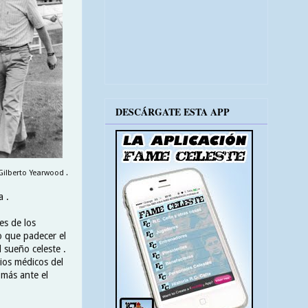
DESCÁRGATE ESTA APP
ilberto Yearwood .
a .
es de los
o que padecer el
 sueño celeste .
ios médicos del
 más ante el