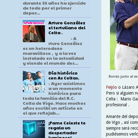
durante 55 años ha ejercido
de todo por el primer
depor...
Arturo González
el tertuliano del
Celta .
- A
rturo González
es un heterodoxo
maravilloso , y a la vez
instalado en la actualidad
y viendo el mundo des...
Día histórico
con As Celtas.
Borrás junto al ex
- Ayer asistimos
Feijóo
o Lázaro Al
a un momento
histórico para
Pero si alguien 
toda la familia del R.C.
Celta : Mario Ga
Celta de Vigo. Hace muchos
profesional .
años escribí un artículo en
el que reflejab...
Amante del depor
¡Fame Celeste te
de Vigo , así co
regala un
siempre será reco
despertador
pudiésemos verlo
luminoso!