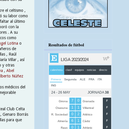
e el celtismo ,
ñó su labor como
altar al último
boró con la
ores . A su
ticos como
gel Lotina
o
Resultados de fútbol
añeros de
las , Raúl
ía Villar , así
o y otras
lva
,
Abel
lberto Núñez
ios médicos del
mejorable
Real Club Celta
 , Genaro Borrás
llas para que