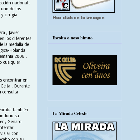
ección nacional .
 uno de los
y cirugía
Haz click en la imagen
ra , Javier
Escoita o noso himno
en los diferentes
e la medalla de
élgica-Holanda
lemania 2006 .
o cualquier
s encontrar en
. Celta . Durante
u consulta
peoraba también
La Mirada Celeste
bandonó su
er , Genaro
intentar
viajar con
 acabó con su