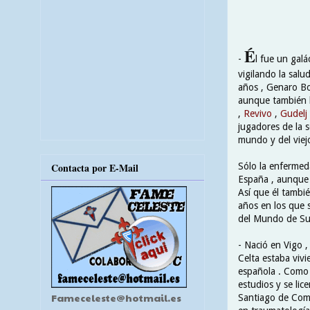
É
-
l fue un gal
vigilando la salu
años , Genaro Bor
aunque también l
,
Revivo
,
Gudelj
jugadores de la 
mundo y del viej
Sólo la enfermeda
Contacta por E-Mail
España , aunque 
Así que él tambié
años en los que 
del Mundo de Su
- Nació en Vigo 
Celta estaba viv
española . Como 
estudios y se lic
Fameceleste@hotmail.es
Santiago de Comp