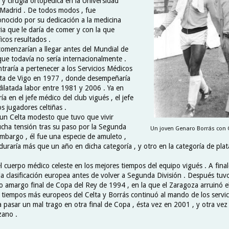
y cirugía ortopédica en la Universidad
Madrid . De todos modos , fue
onocido por su dedicación a la medicina
ia que le daría de comer y con la que
icos resultados .
comenzarían a llegar antes del Mundial de
ue todavía no sería internacionalmente .
traría a pertenecer a los Servicios Médicos
lta de Vigo en 1977 , donde desempeñaría
dilatada labor entre 1981 y 2006 . Ya en
ía en el jefe médico del club vigués , el jefe
os jugadores celtiñas .
un Celta modesto que tuvo que vivir
ha tensión tras su paso por la Segunda
Un joven Genaro Borrás con G
embargo , él fue una especie de amuleto ,
duraría más que un año en dicha categoría , y otro en la categoría de plat
l cuerpo médico celeste en los mejores tiempos del equipo vigués . A final
la clasificación europea antes de volver a Segunda División . Después tuv
 amargo final de Copa del Rey de 1994 , en la que el Zaragoza arruinó el
s tiempos más europeos del Celta y Borrás continuó al mando de los servic
a pasar un mal trago en otra final de Copa , ésta vez en 2001 , y otra vez
zano .