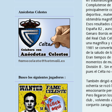
en traumatología 
Complutense de 
principalmente c
Anécdotas Celestes
deportiva , mater
obtendría magníf
Esos resultados 
España 82 , aunq
Genaro Borrás en
del Real Club Ce
una magnífica y 
1981 se convertir
de la saludo de l
Eran tiempos de 
fameceleste@hotmail.es
momentos de muc
División B . Sin 
pues el Celta no 
Busco los siguientes jugadores :
También dirigió e
ochenta se rozó 
emocionante pero
Pero llegaron lo
club , volviendo 
conjunto zarago