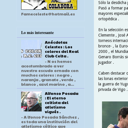
Sólo la desdicha 
Pasó a formar pa
Fameceleste@hotmail.es
mayores especial
ortopédica .
En la selección e
Lo más interesante
Clemente , José 
torneos internac
Anécdotas
bronce- , la Eur
Celestes : Los
colores del Real
2000 , el Mundia
Club Celta .
Genaro Borrás si
- N os hemos
jugador .
acostumbrado a ver
nuestro escudo ornado con
Caben destacar o
muchos colores : negro ,
las lonas exterio
naranja , granate , verde ,
blanco , azul marino , a...
la guerra de Yug
privada de Vigo .
Alfonso Posada
: El eterno
celtista del
atletismo
vigués .
- A lfonso Posada Sánchez ,
es toda una institución del
atletismo céltico que