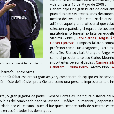
vida un triste 15 de Mayo de 2008 .
Genaro dejó una gran huella de dolor entr
pues durante casi treinta años desempe
médico del Real Club Celta . Nadie quiso f
adiós de aquel gran profesional que cola
selección española y el equipo de sus am
multitudinario funeral no faltaron ex-cél
Vladimir Gudelj ,
Patxi Salinas
,
Miguel Án
Goran Djorovic
. Tampoco fallaron comp
profesión como Luis Aragonés , Iker Casil
González Blanco , Luis Uranga o Ángel Mar
como el presidente céltico Carlos Mouriñ
importantes personalidades :
Carmela Si
-técnico celtiña Víctor Fernández .
Caballero
,
Corina Porro
, Álvaro Pino ,
A
barracín , entre otros .
no podía faltar ese era su gran amigo y compañero de equipo en los servic
lán . éste definió siempre a Genaro como una persona impresionante e in
te , y gran jugador de padel , Genaro Borrás es una figura histórica del 
mo lo es del combinado nacional español . Médico , humanista y deportista
rdado por el Celtismo , pues el fue quien siempre cuidó de nuestras estre
s en acción todos los domingos .