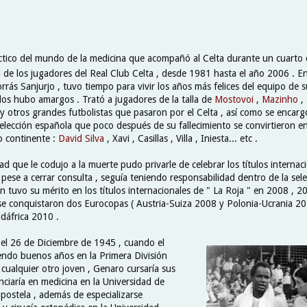
áctico del mundo de la medicina que acompañó al Celta durante un cuarto d
d de los jugadores del Real Club Celta , desde 1981 hasta el año 2006 . E
rás Sanjurjo , tuvo tiempo para vivir los años más felices del equipo de 
os hubo amargos . Trató a jugadores de la talla de
Mostovoi
,
Mazinho
,
y otros grandes futbolistas que pasaron por el Celta , así como se encarg
selección española que poco después de su fallecimiento se convirtieron 
o continente :
David Silva
, Xavi , Casillas , Villa , Iniesta... etc .
d que le codujo a la muerte pudo privarle de celebrar los títulos internac
pese a cerrar consulta , seguía teniendo responsabilidad dentro de la sele
n tuvo su mérito en los títulos internacionales de " La Roja " en 2008 , 2
se conquistaron dos Eurocopas ( Austria-Suiza 2008 y Polonia-Ucrania 20
dáfrica 2010 .
, el 26 de Diciembre de 1945 , cuando el
iendo buenos años en la Primera División
cualquier otro joven , Genaro cursaría sus
enciaría en medicina en la Universidad de
ostela , además de especializarse