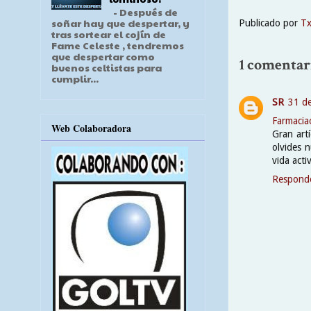
- Después de
soñar hay que despertar, y
Publicado por
T
tras sortear el cojín de
Fame Celeste , tendremos
que despertar como
1 comentar
buenos celtistas para
cumplir...
SR
31 de
Farmacia
Web Colaboradora
Gran art
olvides 
vida acti
Respond