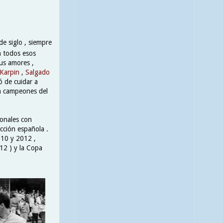
e siglo , siempre
n todos esos
sus amores ,
Karpin
,
Salgado
ó de cuidar a
en campeones del
ionales con
cción española .
010 y 2012 ,
12 ) y la Copa