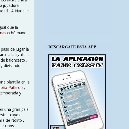
mo jugadora
udad . A Nuria le
gual que la
inas
echó mano
DESCÁRGATE ESTA APP
 paso de jugar la
se a la liguilla ,
 de baloncesto .
 y divisando
a plantilla en la
oña Pallardó
,
n temporada y
en una gran gala
esto , cuyos
lla de Nolito ,
tar unos