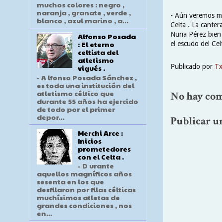
muchos colores : negro ,
naranja , granate , verde ,
- Aún veremos mu
blanco , azul marino , a...
Celta . La canter
Nuria Pérez bien
Alfonso Posada
: El eterno
el escudo del Cel
celtista del
atletismo
Publicado por
T
vigués .
- A lfonso Posada Sánchez ,
es toda una institución del
atletismo céltico que
No hay com
durante 55 años ha ejercido
de todo por el primer
depor...
Publicar u
Merchi Arce :
Inicios
prometedores
con el Celta .
- D urante
aquellos magníficos años
sesenta en los que
desfilaron por filas célticas
muchísimos atletas de
grandes condiciones , nos
en...