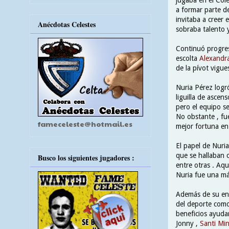
a formar parte de
invitaba a creer 
Anécdotas Celestes
sobraba talento 
Continuó progres
escolta
Alexandra
de la pívot vigu
Nuria Pérez logró
liguilla de ascen
pero el equipo se
No obstante , fu
fameceleste@hotmail.es
mejor fortuna en
El papel de Nuri
que se hallaban
Busco los siguientes jugadores :
entre otras . Aqu
Nuria fue una má
Además de su ent
del deporte como
beneficios ayudar
Jonny ,
Santi Mi