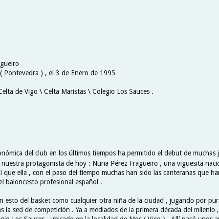
agueiro
 ( Pontevedra ) , el 3 de Enero de 1995
Celta de Vigo \ Celta Maristas \ Colegio Los Sauces .
onómica del club en los últimos tiempos ha permitido el debut de muchas 
nuestra protagonista de hoy : Nuria Pérez Fragueiro , una viguesita naci
l que ella , con el paso del tiempo muchas han sido las canteranas que ha
el baloncesto profesional español .
 esto del basket como cualquier otra niña de la ciudad , jugando por pur
as la sed de competición . Ya a mediados de la primera década del milenio ,
gio Los Sauces , ubicado en la localidad de Mos ( Vigo ) . Allí pasó unos 