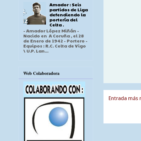
Amador : Seis
partidos de Liga
defendiendo la
portería del
Celta .
- Amador López Miñán -
Nacido en A Coruña , el 28
de Enero de 1942 - Portero -
Equipos : R.C. Celta de Vigo
\ U.P. Lan...
Web Colaboradora
Entrada más r