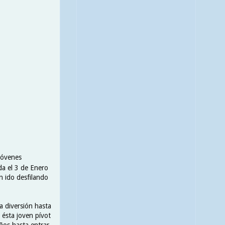
jóvenes
da el 3 de Enero
n ido desfilando
a diversión hasta
 ésta joven pívot
años hasta entrar