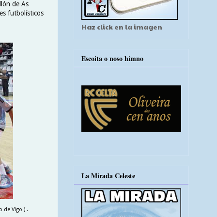
llón de As
s futbolísticos
Haz click en la imagen
Escoita o noso himno
La Mirada Celeste
 de Vigo ) .