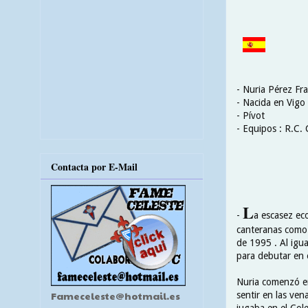
- Nuria Pérez Fr
- Nacida en Vigo
- Pívot
- Equipos : R.C. 
Contacta por E-Mail
L
-
a escasez ec
canteranas como 
de 1995 . Al igua
para debutar en 
Nuria comenzó en
Fameceleste@hotmail.es
sentir en las ven
jugaba en el Cole