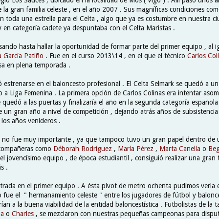
 la gran familia celeste , en el año 2007 . Sus magníficas condiciones co
en toda una estrella para el Celta , algo que ya es costumbre en nuestra ci
y en categoría cadete ya despuntaba con el Celta Maristas .
ando hasta hallar la oportunidad de formar parte del primer equipo , al i
 García Patiño
. Fue en el curso 2013\14 , en el que el técnico
Carlos Col
esa en plena temporada .
 estrenarse en el baloncesto profesional . El Celta Selmark se quedó a un
so a Liga Femenina . La primera opción de Carlos Colinas era intentar asomar
 quedó a las puertas y finalizaría el año en la segunda categoría española
e un gran año a nivel de competición , dejando atrás años de subsistencia
 los años venideros .
a no fue muy importante , ya que tampoco tuvo un gran papel dentro de un
 compañeras como
Déborah Rodríguez
,
María Pérez
,
Marta Canella
o
Beg
el jovencísimo equipo , de época estudiantil , consiguió realizar una gra
s .
rada en el primer equipo . A ésta pívot de metro ochenta pudimos verla 
 fue el " hermanamiento celeste " entre los jugadores de fútbol y balonc
ían a la buena viabilidad de la entidad baloncestística . Futbolistas de la ta
na
o
Charles
, se mezclaron con nuestras pequeñas campeonas para dispu