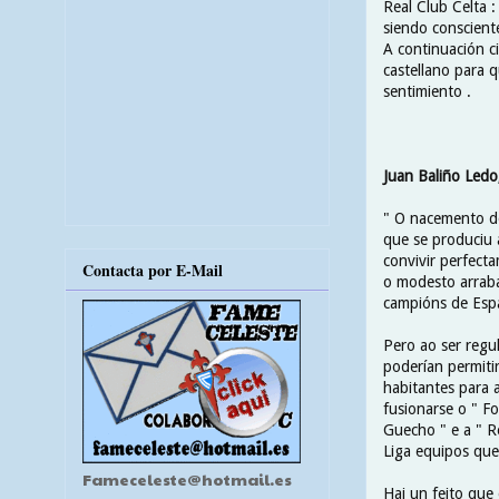
Real Club Celta 
siendo conscient
A continuación ci
castellano para q
sentimiento .
Juan Baliño Ledo
" O nacemento do 
que se produciu 
convivir perfect
Contacta por E-Mail
o modesto arrab
campións de Esp
Pero ao ser regu
poderían permiti
habitantes para a
fusionarse o " F
Guecho " e a " R
Liga equipos que
Fameceleste@hotmail.es
Hai un feito que