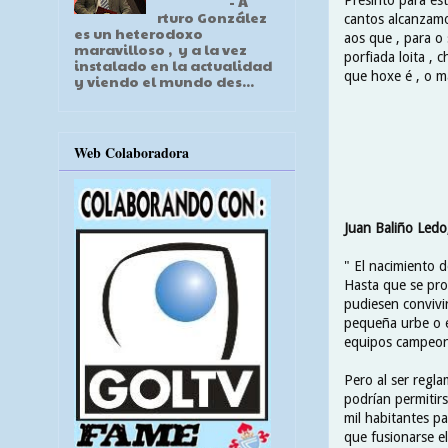
- A
rturo González
cantos alcanzamo
es un heterodoxo
aos que , para o 
maravilloso , y a la vez
porfiada loita , 
instalado en la actualidad
que hoxe é , o m
y viendo el mundo des...
Web Colaboradora
-------------
Juan Baliño Ledo,
" El nacimiento d
Hasta que se pro
pudiesen convivir
pequeña urbe o e
equipos campeon
Pero al ser regl
podrían permitirs
mil habitantes pa
que fusionarse el