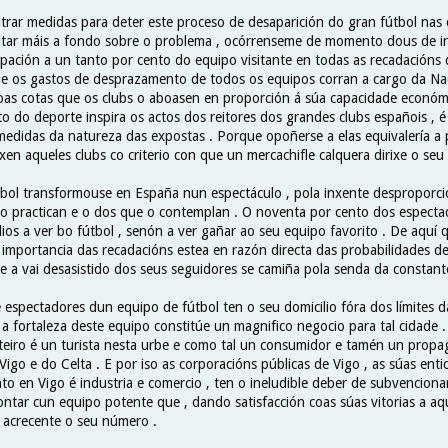
itrar medidas para deter este proceso de desaparición do gran fútbol nas 
tar máis a fondo sobre o problema , ocórrenseme de momento dous de in
icipación a un tanto por cento do equipo visitante en todas as recadación
que os gastos de desprazamento de todos os equipos corran a cargo da Na
coas cotas que os clubs o aboasen en proporción á súa capacidade económi
to do deporte inspira os actos dos reitores dos grandes clubs españois , 
edidas da natureza das expostas . Porque opoñerse a elas equivalería a
en aqueles clubs co criterio con que un mercachifle calquera dirixe o seu
bol transformouse en España nun espectáculo , pola inxente desproporci
 practican e o dos que o contemplan . O noventa por cento dos espect
ios a ver bo fútbol , senón a ver gañar ao seu equipo favorito . De aquí
 importancia das recadacións estea en razón directa das probabilidades d
te a vai desasistido dos seus seguidores se camiña pola senda da constant
espectadores dun equipo de fútbol ten o seu domicilio fóra dos límites d
, a fortaleza deste equipo constitúe un magnifico negocio para tal cidade 
teiro é un turista nesta urbe e como tal un consumidor e tamén un propag
Vigo e do Celta . E por iso as corporacións públicas de Vigo , as súas ent
o en Vigo é industria e comercio , ten o ineludible deber de subvencionar
ontar cun equipo potente que , dando satisfacción coas súas vitorias a aqu
a acrecente o seu número .