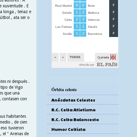
e xuventude . E
 a longa , tenaz e
útbol , ata ser o
ntes ni después .
 tipo de Vigo
Órbita celeste
 es que una
, contasen con
Anécdotas Celestes
R.C. Celta Atletismo
sus habitantes
R.C. Celta Baloncesto
medio , de cien
 eso tuvieron
Humor Celtista
, el " Arenas de