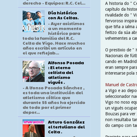
derecho - Equipos: R.C. Cel...
A historia do " C
capítulo da histo
Día histórico
rivalidade do " V
con As Celtas.
fervoroso inspir
- Ayer asistimos
que tiña a ialma
a un momento
histórico para
feitizo da súa a
toda la familia del R.C.
vehementes a can
Celta de Vigo. Hace muchos
años escribí un artículo en
O prestixio de "
el que reflejab...
Nacionais de fút
cando en Madrid 
Alfonso Posada
: El eterno
eran sempre para
celtista del
interesarse pola 
atletismo
vigués .
Manuel de Castro
- A lfonso Posada Sánchez ,
a Vigo e ao depo
es toda una institución del
seleccionador na
atletismo céltico que
durante 55 años ha ejercido
Vigo no noso equ
de todo por el primer
un vigués ocupas
depor...
Bouzas para ver x
non resultaba ta
Arturo González
do campo con tan
el tertuliano del
Celta .
Presinto para est