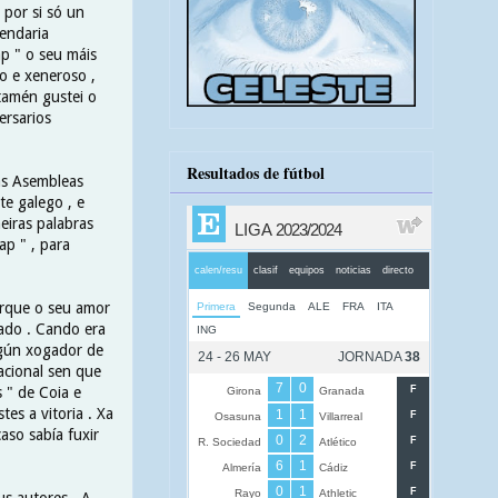
 por si só un
lendaria
ap " o seu máis
o e xeneroso ,
tamén gustei o
ersarios
Resultados de fútbol
as Asembleas
te galego , e
eiras palabras
p " , para
porque o seu amor
nado . Cando era
lgún xogador de
acional sen que
 " de Coia e
es a vitoria . Xa
aso sabía fuxir
us autores . A