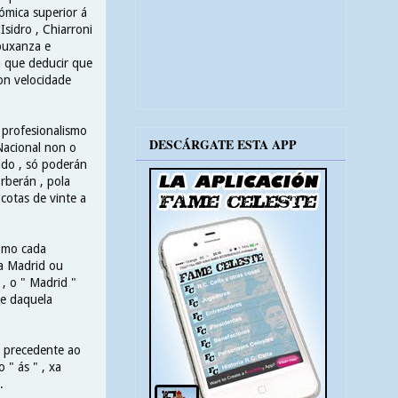
ómica superior á
Isidro , Chiarroni
 puxanza e
á que deducir que
con velocidade
o profesionalismo
DESCÁRGATE ESTA APP
Nacional non o
ndo , só poderán
orberán , pola
cotas de vinte a
como cada
a Madrid ou
 , o " Madrid "
te daquela
n precedente ao
" ás " , xa
.