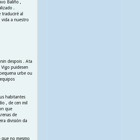
uvo Baliño ,
lizado .
 traduciré al
n vida a nuestro
nin despois . Ata
e Vigo puidesen
a pequena urbe ou
 equipos
us habitantes
io , de cen mil
ron que
Arenas de
ira división da
de que no mesmo