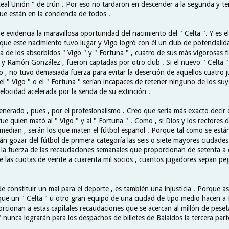
Real Unión " de Irún . Por eso no tardaron en descender a la segunda y ter
ue están en la conciencia de todos .
evidencia la maravillosa oportunidad del nacimiento del " Celta ". Y es e
que este nacimiento tuvo lugar y Vigo logró con él un club de potenciali
a de los absorbidos " Vigo " y " Fortuna " , cuatro de sus más vigorosas f
i y Ramón González , fueron captadas por otro club . Si el nuevo " Celta "
o , no tuvo demasiada fuerza para evitar la deserción de aquellos cuatro 
l " Vigo " o el " Fortuna " serían incapaces de retener ninguno de los suy
elocidad acelerada por la senda de su extinción .
generado , pues , por el profesionalismo . Creo que sería más exacto decir 
ue quien mató al " Vigo " y al " Fortuna " . Como , si Dios y los rectores 
emedian , serán los que maten el fútbol español . Porque tal como se está
án gozar del fútbol de primera categoría las seis o siete mayores ciudades 
 la fuerza de las recaudaciones semanales que proporcionan de setenta a c
e las cuotas de veinte a cuarenta mil socios , cuantos jugadores sepan pe
e constituir un mal para el deporte , es también una injusticia . Porque a
ue un " Celta " u otro gran equipo de una ciudad de tipo medio hacen a
rcionan a estas capitales recaudaciones que se acercan al millón de peseta
" nunca lograrán para los despachos de billetes de Balaídos la tercera part