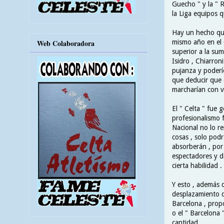
Guecho " y la " 
la Liga equipos q
Hay un hecho que 
mismo año en el 
Web Colaboradora
superior a la sum
Isidro , Chiarron
pujanza y poderí
que deducir que e
marcharían con v
El " Celta " fue 
profesionalismo f
Nacional no lo r
cosas , solo podr
absorberán , por
espectadores y d
cierta habilidad .
Y esto , además d
desplazamiento q
Barcelona , propo
o el " Barcelona 
cantidad .