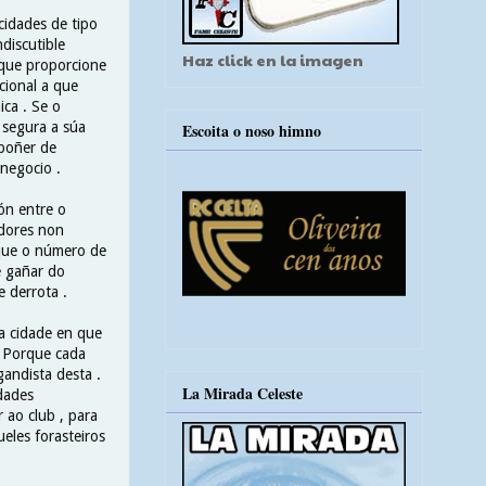
cidades de tipo
discutible
Haz click en la imagen
s que proporcione
cional a que
ca . Se o
é segura a súa
Escoita o noso himno
 poñer de
 negocio .
ón entre o
adores non
 que o número de
e gañar do
e derrota .
a cidade en que
. Porque cada
andista desta .
La Mirada Celeste
idades
 ao club , para
eles forasteiros