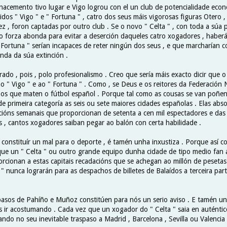
nacemento tivo lugar e Vigo logrou con el un club de potencialidade econ
os " Vigo " e " Fortuna " , catro dos seus máis vigorosas figuras Otero , 
 , foron captadas por outro club . Se o novo " Celta " , con toda a súa
vo forza abonda para evitar a deserción daqueles catro xogadores , haber
" Fortuna " serían incapaces de reter ningún dos seus , e que marcharían 
nda da súa extinción .
erado , pois , polo profesionalismo . Creo que sería máis exacto dicir que 
o " Vigo " e ao " Fortuna " . Como , se Deus e os reitores da Federación 
 os que maten o fútbol español . Porque tal como as cousas se van poñe
e primeira categoría as seis ou sete maiores cidades españolas . Elas abs
cións semanais que proporcionan de setenta a cen mil espectadores e das 
s , cantos xogadores saiban pegar ao balón con certa habilidade .
e constituír un mal para o deporte , é tamén unha inxustiza . Porque así 
e un " Celta " ou outro grande equipo dunha cidade de tipo medio fan 
orcionan a estas capitais recadacións que se achegan ao millón de pesetas
" nunca lograrán para as despachos de billetes de Balaídos a terceira par
pasos de Pahíño e Muñoz constitúen para nós un serio aviso . E tamén u
ir acostumando . Cada vez que un xogador do " Celta " saia en auténtico 
do no seu inevitable traspaso a Madrid , Barcelona , Sevilla ou Valencia 