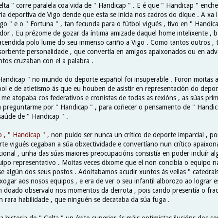
elta " corre paralela coa vida de " Handicap " . E é que " Handicap " enche
ria deportiva de Vigo dende que esta se inicia nos cadros do dique . A xa 
igo " e o " Fortuna " , tan fecunda para o fútbol vigués , tivo en " Handic
ador . Eu prézome de gozar da íntima amizade daquel home intelixente , b
 acendida polo lume do seu inmenso cariño a Vigo . Como tantos outros , 
bsorbente personalidade , que convertía en amigos apaixonados ou en adv
tos cruzaban con el a palabra .
 Handicap " no mundo do deporte español foi insuperable . Foron moitas 
bol e de atletismo ás que eu houben de asistir en representación do depor
me atopaba cos federativos e cronistas de todas as rexións , as súas prim
 preguntarme por " Handicap " , para coñecer o pensamento de " Handica
saúde de " Handicap " .
 , " Handicap "
, non puido ser nunca un crítico de deporte imparcial , 
rte vigués cegaban a súa obxectividade e convertíano nun crítico apaixo
cional , unha das súas maiores preocupacións consistía en poder incluír a
ipo representativo . Moitas veces díxome que el non concibía o equipo n
e algún dos seus postos . Adoitabamos acudir xuntos ás vellas " catedrais
ogar aos nosos equipos , e era de ver o seu infantil alborozo ao lograr est
n doado observalo nos momentos da derrota , pois cando presentía o frac
 rara habilidade , que ninguén se decataba da súa fuga .
a historia do " Celta " un éxito superior ás máis optimistas ilusións dos se