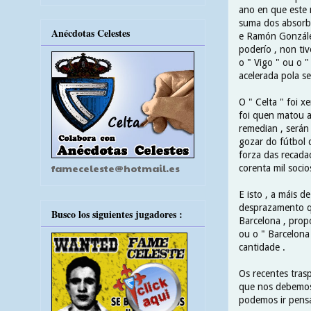
ano en que este 
suma dos absorbid
Anécdotas Celestes
e Ramón González
poderío , non ti
o " Vigo " ou o 
acelerada pola se
O " Celta " foi x
foi quen matou a
remedian , serán
gozar do fútbol d
forza das recada
fameceleste@hotmail.es
corenta mil socio
E isto , a máis d
desprazamento qu
Busco los siguientes jugadores :
Barcelona , prop
ou o " Barcelona 
cantidade .
Os recentes tras
que nos debemos 
podemos ir pensan