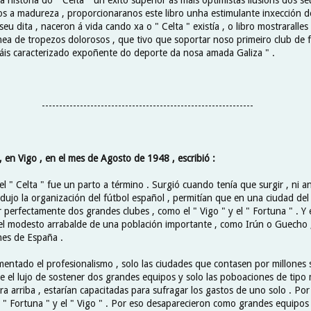
s a madureza , proporcionaranos este libro unha estimulante inxección d
seu dita , naceron á vida cando xa o " Celta " existía , o libro mostraralles
chea de tropezos dolorosos , que tivo que soportar noso primeiro club de f
áis caracterizado expoñente do deporte da nosa amada Galiza " .
------------------------------------------------
 en Vigo , en el mes de Agosto de 1948 , escribió :
el " Celta " fue un parto a término . Surgió cuando tenía que surgir , ni a
dujo la organización del fútbol español , permitían que en una ciudad del
 perfectamente dos grandes clubes , como el " Vigo " y el " Fortuna " . Y
l modesto arrabalde de una población importante , como Irún o Guecho 
es de España .
amentado el profesionalismo , solo las ciudades que contasen por millones 
e el lujo de sostener dos grandes equipos y solo las poboaciones de tipo 
ra arriba , estarían capacitadas para sufragar los gastos de uno solo . Por
 " Fortuna " y el " Vigo " . Por eso desaparecieron como grandes equipos 