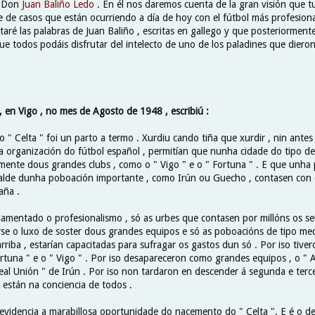
: Don
Juan Baliño Ledo
. En él nos daremos cuenta de la gran visión que t
e de casos que están ocurriendo a día de hoy con el fútbol más profesiona
taré las palabras de Juan Baliño , escritas en gallego y que posteriormente
ue todos podáis disfrutar del intelecto de uno de los paladines que diero
, en Vigo , no mes de Agosto de 1948 , escribiú :
" Celta " foi un parto a termo . Xurdiu cando tiña que xurdir , nin antes 
a organización do fútbol español , permitían que nunha cidade do tipo d
amente dous grandes clubs , como o " Vigo " e o " Fortuna " . E que unh
alde dunha poboación importante , como Irún ou Guecho , contasen con
aña .
lamentado o profesionalismo , só as urbes que contasen por millóns os se
rse o luxo de soster dous grandes equipos e só as poboacións de tipo med
rriba , estarían capacitadas para sufragar os gastos dun só . Por iso tive
ortuna " e o " Vigo " . Por iso desapareceron como grandes equipos , o " 
eal Unión " de Irún . Por iso non tardaron en descender á segunda e terce
 están na conciencia de todos .
 evidencia a marabillosa oportunidade do nacemento do " Celta ". E é o 