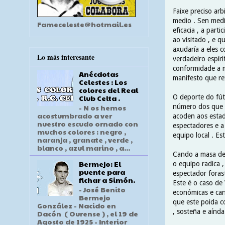
Faixe preciso arb
medio . Sen medi
Fameceleste@hotmail.es
eficacia , a part
ao visitado , e 
axudaría a eles 
Lo más interesante
verdadeiro espíri
conformidade a m
Anécdotas
manifesto que rex
Celestes : Los
colores del Real
O deporte do fút
Club Celta .
número dos que o
- N os hemos
acostumbrado a ver
acoden aos estad
nuestro escudo ornado con
espectadores e a
muchos colores : negro ,
equipo local . Es
naranja , granate , verde ,
blanco , azul marino , a...
Cando a masa de 
Bermejo: El
o equipo radica 
puente para
espectador foras
fichar a Simón.
Este é o caso de 
- José Benito
económicas e cant
Bermejo
que este poida c
González - Nacido en
, sosteña e aínd
Dacón ( Ourense ) , el 19 de
Agosto de 1925 - Interior