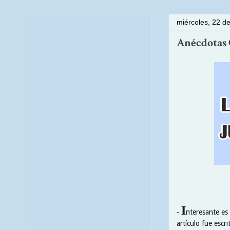
miércoles, 22 de
Anécdotas C
I
-
nteresante es 
artículo fue escr