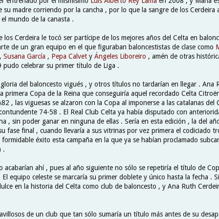
ser entrenado por el mismísimo
Luis Alberto Rey Lama
en 2008 , y María es
e su madre corriendo por la cancha , por lo que la sangre de los Cerdeira
el mundo de la canasta .
e los Cerdeira le tocó ser partícipe de los mejores años del Celta en balonc
te de un gran equipo en el que figuraban baloncestistas de clase como
M
,
Susana García
,
Pepa Calvet
y
Ángeles Liboreiro
, amén de otras históric
pudo celebrar su primer título de Liga .
gloria del baloncesto vigués , y otros títulos no tardarían en llegar . Ana 
la primera Copa de la Reina que conseguiría aquel recordado Celta Citroën
2 , las viguesas se alzaron con la Copa al imponerse a las catalanas del
contundente 74-58 . El Real Club Celta ya había disputado con anteriorid
na , sin poder ganar en ninguna de ellas . Sería en esta edición , la del a
u fase final , cuando llevaría a sus vitrinas por vez primera el codiciado t
e formidable éxito esta campaña en la que ya se habían proclamado subc
 .
o acabarían ahí , pues al año siguiente no sólo se repetiría el título de C
 . El equipo celeste se marcaría su primer doblete y único hasta la fecha . S
lce en la historia del Celta como club de baloncesto , y Ana Ruth Cerdei
villosos de un club que tan sólo sumaría un título más antes de su desapa