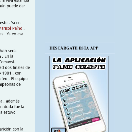
 la viva estampa
 aún puede dar
esto . Ya en
arisol Paíno
,
as . Ya en esa
DESCÁRGATE ESTA APP
Ruth sería
 . En la
 Comansi-
ad dos finales de
ño 1981 , con
rofeo . El equipo
ampeonas de
opa , además
in duda fue la
ra estuvo
rición con la