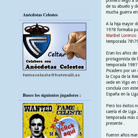
primero llegó a 
de su abuelo y d
mucha guerra en 
Anécdotas Celestes
A la hija mayor d
1978 formaba par
Maribel Lorenzo
temporada 78\79 
Eran los años de 
protagonista de 
temporada 1981\8
Picadero por un 
fameceleste@hotmail.es
la Copa de la Rei
sede en Vigo en s
concluía con est
España en la Liga
Busco los siguientes jugadores :
Pero los éxitos n
caería el de Liga
temporada más du
presente .
Fueron años mara