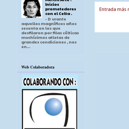
Inicios
prometedores
Entrada más r
con el Celta .
- D urante
aquellos magníficos años
sesenta en los que
desfilaron por filas célticas
muchísimos atletas de
grandes condiciones , nos
en...
Web Colaboradora