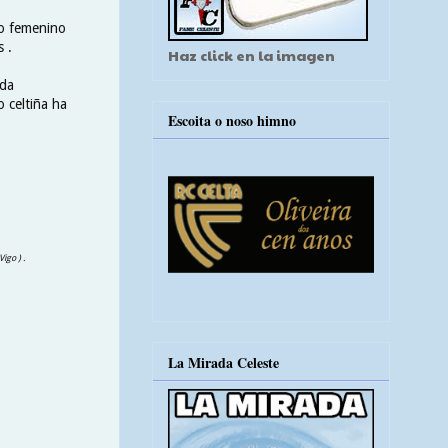
to femenino
 .
Haz click en la imagen
ada
 celtiña ha
Escoita o noso himno
igo ) .
La Mirada Celeste