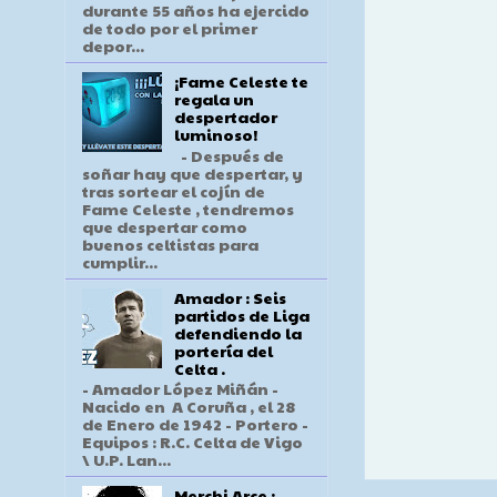
durante 55 años ha ejercido
de todo por el primer
depor...
¡Fame Celeste te
regala un
despertador
luminoso!
- Después de
soñar hay que despertar, y
tras sortear el cojín de
Fame Celeste , tendremos
que despertar como
buenos celtistas para
cumplir...
Amador : Seis
partidos de Liga
defendiendo la
portería del
Celta .
- Amador López Miñán -
Nacido en A Coruña , el 28
de Enero de 1942 - Portero -
Equipos : R.C. Celta de Vigo
\ U.P. Lan...
Merchi Arce :