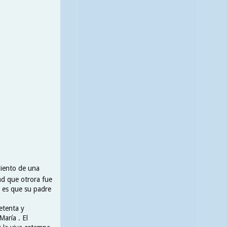
miento de una
ad que otrora fue
y es que su padre
etenta y
María . El