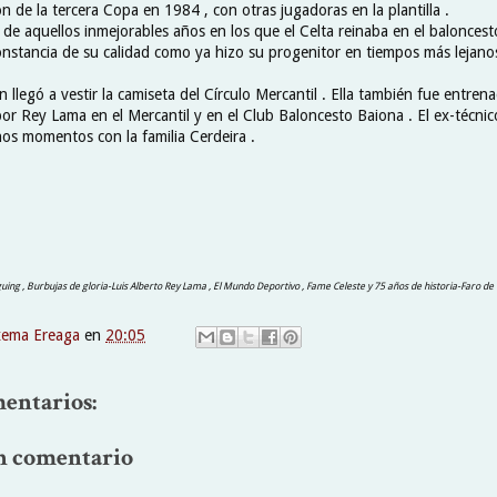
ón de la tercera Copa en 1984 , con otras jugadoras en la plantilla .
ó de aquellos inmejorables años en los que el Celta reinaba en el balonces
onstancia de su calidad como ya hizo su progenitor en tiempos más lejanos
llegó a vestir la camiseta del Círculo Mercantil . Ella también fue entren
or Rey Lama en el Mercantil y en el Club Baloncesto Baiona . El ex-técnico
s momentos con la familia Cerdeira .
Siguing , Burbujas de gloria-Luis Alberto Rey Lama , El Mundo Deportivo , Fame Celeste y 75 años de historia-Faro de V
xema Ereaga
en
20:05
entarios:
n comentario