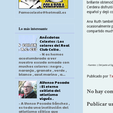
brillante obtenci
Cerdeira disfrut
Fameceleste@hotmail.es
español y dejó c
Ana Ruth también 
ocasionalmente p
Lo más interesante
compartido mucho
Anécdotas
Celestes : Los
colores del Real
Club Celta .
- N os hemos
acostumbrado a ver
nuestro escudo ornado con
muchos colores : negro ,
- Fuentes : ( Del patio al 
naranja , granate , verde ,
blanco , azul marino , a...
Publicado por
T
Alfonso Posada
: El eterno
No hay com
celtista del
atletismo
vigués .
Publicar u
- A lfonso Posada Sánchez ,
es toda una institución del
atletismo céltico que