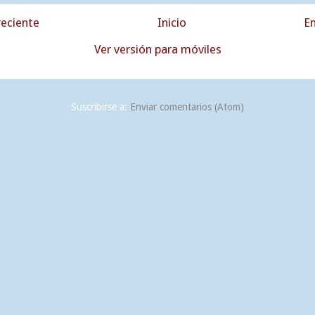
eciente
Inicio
En
Ver versión para móviles
Suscribirse a:
Enviar comentarios (Atom)