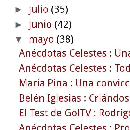
julio
(35)
►
junio
(42)
►
mayo
(38)
▼
Anécdotas Celestes : Una
Anécdotas Celestes : Tod
María Pina : Una convic
Belén Iglesias : Criándo
El Test de GolTV : Rodri
Anécdotas Celestes : Pr