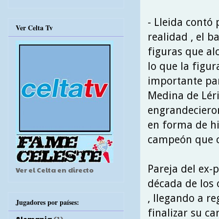
- Lleida contó
Ver Celta Tv
realidad , el 
figuras que al
lo que la figur
importante par
Medina de Léri
engrandecieron
en forma de his
campeón que co
Pareja del ex-
Ver el Celta en directo
década de los 
, llegando a r
Jugadores por países:
finalizar su c
Alemania
(1)