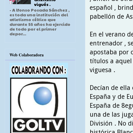
vigués .
español , brin
- A lfonso Posada Sánchez ,
es toda una institución del
pabellón de As
atletismo céltico que
durante 55 años ha ejercido
de todo por el primer
En el verano d
depor...
entrenador , s
apostaba por 
Web Colaboradora
títulos a aque
viguesa .
Decían de ella
España y de Eu
España de 8egu
una de las jug
División . No 
histórica Blanc