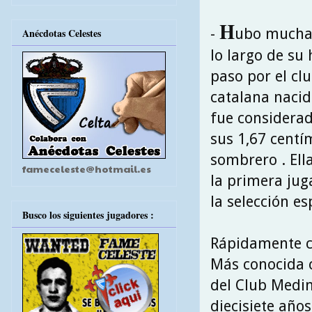
H
-
ubo muchas
Anécdotas Celestes
lo largo de su 
paso por el clu
catalana nacida
fue considerad
sus 1,67 centí
sombrero . Ella
fameceleste@hotmail.es
la primera jug
la selección e
Busco los siguientes jugadores :
Rápidamente c
Más conocida c
del Club Medin
diecisiete años