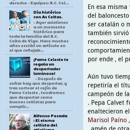
derecho - Equipos: R.C. Cel...
En esa misma t
Día histórico
del baloncesto
con As Celtas.
- Ayer asistimos
ser catalán o 
a un momento
histórico para
también sirvió 
toda la familia del R.C.
Celta de Vigo. Hace muchos
reconocimiento
años escribí un artículo en
comportamiento
el que reflejab...
por ende , el p
¡Fame Celeste te
regala un
despertador
luminoso!
Aún tuvo tiemp
- Después de
soñar hay que despertar, y
repetiría el tí
tras sortear el cojín de
Fame Celeste , tendremos
campeón de la 
que despertar como
buenos celtistas para
. Pepa Calvet 
cumplir...
enaltecieron e
Alfonso Posada
Marisol Paíno
: El eterno
celtista del
, amén de otra
atletismo