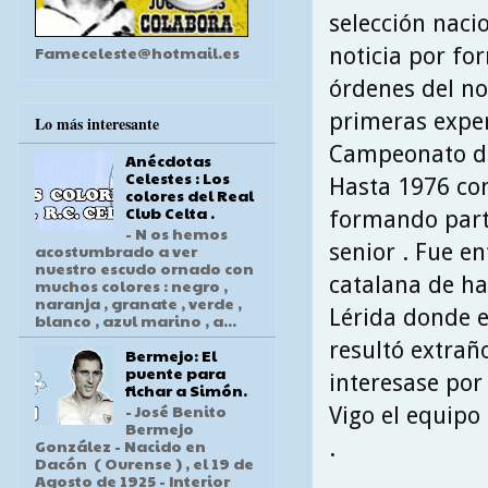
selección nacio
Fameceleste@hotmail.es
noticia por fo
órdenes del no
primeras exper
Lo más interesante
Campeonato de 
Anécdotas
Celestes : Los
Hasta 1976 con
colores del Real
Club Celta .
formando parte
- N os hemos
senior . Fue e
acostumbrado a ver
nuestro escudo ornado con
catalana de ha
muchos colores : negro ,
naranja , granate , verde ,
Lérida donde e
blanco , azul marino , a...
resultó extrañ
Bermejo: El
puente para
interesase por
fichar a Simón.
- José Benito
Vigo el equipo
Bermejo
.
González - Nacido en
Dacón ( Ourense ) , el 19 de
Agosto de 1925 - Interior