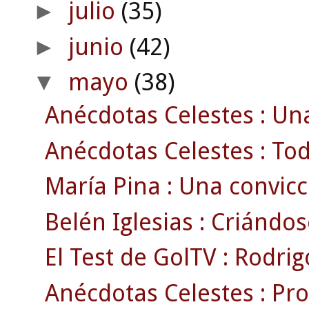
julio
(35)
►
junio
(42)
►
mayo
(38)
▼
Anécdotas Celestes : Una
Anécdotas Celestes : Tod
María Pina : Una convic
Belén Iglesias : Criándo
El Test de GolTV : Rodri
Anécdotas Celestes : Pr