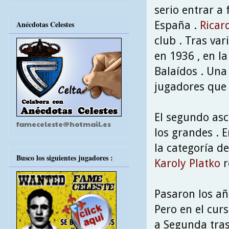
serio entrar a
España .
Rica
Anécdotas Celestes
club . Tras var
en 1936 , en l
Balaídos . Una
jugadores que 
El segundo asc
fameceleste@hotmail.es
los grandes . 
la categoría d
Busco los siguientes jugadores :
Karoly Platko
r
Pasaron los año
Pero en el curs
a Segunda tras