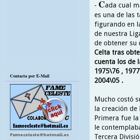
C
-
ada cual m
es una de las t
figurando en l
de nuestra Lig
de obtener su
Celta tras obt
cuenta los de 
1975\76 , 1977
Contacta por E-Mail
2004\05 .
Mucho costó su
la creación de 
Primera fue la
le contemplaba
Fameceleste@hotmail.es
Tercera Divisi