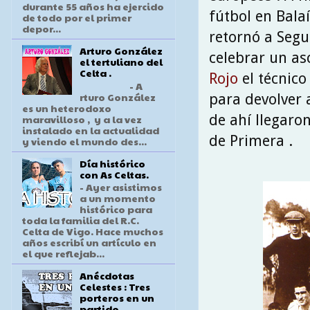
durante 55 años ha ejercido
fútbol en Bala
de todo por el primer
depor...
retornó a Segu
Arturo González
celebrar un as
el tertuliano del
Celta .
Rojo
el técnico
- A
rturo González
para devolver a
es un heterodoxo
de ahí llegaro
maravilloso , y a la vez
instalado en la actualidad
de Primera .
y viendo el mundo des...
Día histórico
con As Celtas.
- Ayer asistimos
a un momento
histórico para
toda la familia del R.C.
Celta de Vigo. Hace muchos
años escribí un artículo en
el que reflejab...
Anécdotas
Celestes : Tres
porteros en un
partido .