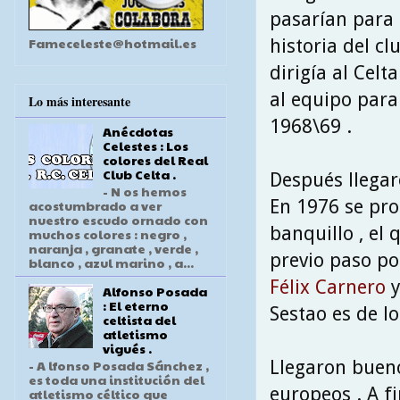
pasarían para 
Fameceleste@hotmail.es
historia del clu
dirigía al Cel
al equipo para
Lo más interesante
1968\69 .
Anécdotas
Celestes : Los
colores del Real
Club Celta .
Después llegar
- N os hemos
En 1976 se pro
acostumbrado a ver
nuestro escudo ornado con
banquillo , el
muchos colores : negro ,
naranja , granate , verde ,
previo paso po
blanco , azul marino , a...
Félix Carnero
y
Alfonso Posada
: El eterno
Sestao es de l
celtista del
atletismo
vigués .
Llegaron bueno
- A lfonso Posada Sánchez ,
es toda una institución del
europeos . A f
atletismo céltico que