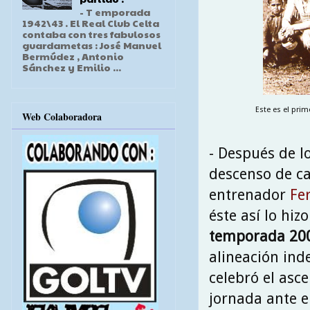
- T emporada
1942\43 . El Real Club Celta
contaba con tres fabulosos
guardametas : José Manuel
Bermúdez , Antonio
Sánchez y Emilio ...
Este es el pri
Web Colaboradora
- Después de l
descenso de cat
entrenador
Fe
éste así lo hiz
temporada 20
alineación in
celebró el asce
jornada ante el