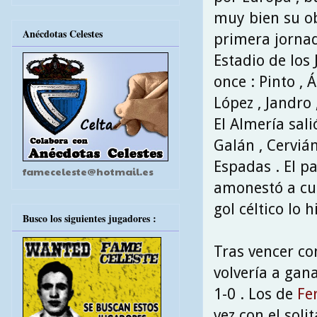
muy bien su ob
Anécdotas Celestes
primera jornada
Estadio de los
once : Pinto , 
López , Jandro
El Almería sali
Galán , Cervián
Espadas . El p
fameceleste@hotmail.es
amonestó a cua
gol céltico lo 
Busco los siguientes jugadores :
Tras vencer co
volvería a gan
1-0 . Los de
Fe
vez con el soli