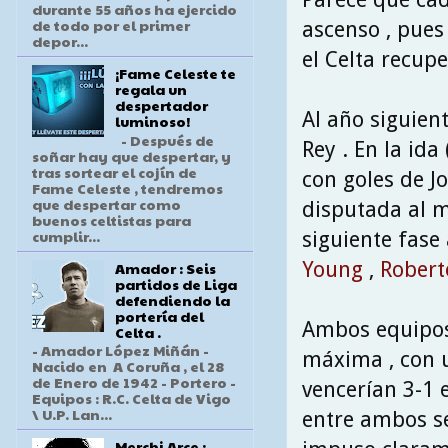
durante 55 años ha ejercido
de todo por el primer
ascenso , pues
depor...
el Celta recupe
¡Fame Celeste te
regala un
despertador
Al año siguien
luminoso!
- Después de
Rey . En la ida
soñar hay que despertar, y
tras sortear el cojín de
con goles de J
Fame Celeste , tendremos
que despertar como
disputada al me
buenos celtistas para
cumplir...
siguiente fase
Young
,
Robert
Amador : Seis
partidos de Liga
defendiendo la
portería del
Ambos equipos 
Celta .
- Amador López Miñán -
máxima , con u
Nacido en A Coruña , el 28
de Enero de 1942 - Portero -
vencerían 3-1 e
Equipos : R.C. Celta de Vigo
\ U.P. Lan...
entre ambos se
Merchi Arce :