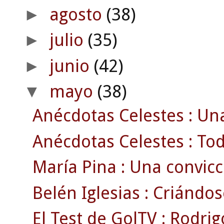
agosto
(38)
►
julio
(35)
►
junio
(42)
►
mayo
(38)
▼
Anécdotas Celestes : Una
Anécdotas Celestes : Tod
María Pina : Una convic
Belén Iglesias : Criándo
El Test de GolTV : Rodri