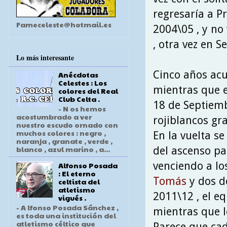
regresaría a P
Fameceleste@hotmail.es
2004\05 , y no
, otra vez en S
Lo más interesante
Cinco años acu
Anécdotas
Celestes : Los
mientras que e
colores del Real
Club Celta .
18 de Septiemb
- N os hemos
acostumbrado a ver
rojiblancos gr
nuestro escudo ornado con
muchos colores : negro ,
En la vuelta s
naranja , granate , verde ,
blanco , azul marino , a...
del ascenso pa
venciendo a lo
Alfonso Posada
: El eterno
Tomás
y dos 
celtista del
atletismo
2011\12 , el e
vigués .
- A lfonso Posada Sánchez ,
mientras que l
es toda una institución del
atletismo céltico que
Parece que cad