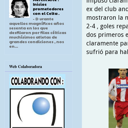
impuso clarame
Inicios
ex del club and
prometedores
con el Celta .
mostraron la m
- D urante
aquellos magníficos años
2-4 , goles rep
sesenta en los que
desfilaron por filas célticas
dos primeros 
muchísimos atletas de
grandes condiciones , nos
claramente par
en...
sufrió para ha
Web Colaboradora