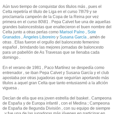
Aún tuvo tiempo de conquistar dos títulos más , pues el
Celta repetiría el título de Liga en el curso 78\79 y se
proclamaría campeón de la Copa de la Reina por vez
primera en el curso 80\81 . Pepa Calvet fue una de aquellas
grandes baloncestistas que enaltecieron el buen nombre del
Celta junto a otras perlas como
Marisol Paíno
,
Sole
Granados
,
Ángeles Liboreiro
y
Susana García
, amén de
otras . Ellas fueron el orgullo del baloncesto femenino
español , brindando las mejores jornadas de baloncesto
para un pabellón de As Travesas que se llenaba cada
domingo .
En el verano de 1981 , Paco Martínez se despedía como
entrenador , se iban Pepa Calvet y Susana García y el club
apostaba por otras jugadoras que seguirían aportando más
títulos a aquel gran Celta que tanto entusiasmó a la afición
viguesa .
Decían de ella que era joven estrella del basket . Campeona
de España y de Europa infantil , con el Medina ; Campeona
de España de 8egunda División , con su equipo de siempre
, y fue una de las jugadoras más jóvenes en participar en