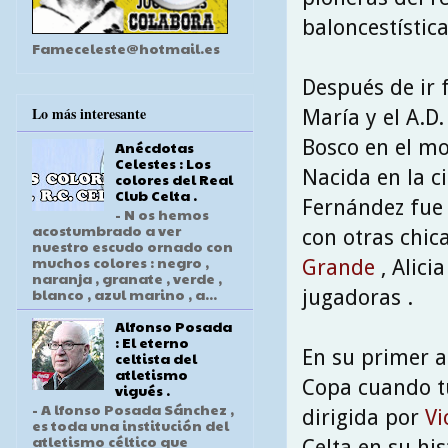
baloncestístic
Fameceleste@hotmail.es
Después de ir
Lo más interesante
María y el A.D.
Bosco en el m
Anécdotas
Celestes : Los
Nacida en la ci
colores del Real
Club Celta .
Fernández fue 
- N os hemos
acostumbrado a ver
con otras chi
nuestro escudo ornado con
muchos colores : negro ,
Grande
, Alici
naranja , granate , verde ,
blanco , azul marino , a...
jugadoras .
Alfonso Posada
: El eterno
En su primer a
celtista del
atletismo
Copa cuando tu
vigués .
- A lfonso Posada Sánchez ,
dirigida por
Vi
es toda una institución del
atletismo céltico que
Celta en su hi