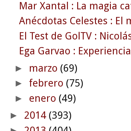
Mar Xantal : La magia c
Anécdotas Celestes : El m
El Test de GolTV : Nicolás
Ega Garvao : Experiencia
marzo
(69)
►
febrero
(75)
►
enero
(49)
►
2014
(393)
►
2013
(404)
►