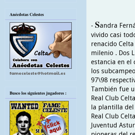
Anécdotas Celestes
S
-
andra Ferná
vivido casi tod
renacido Celta
milenio . Dos 
estancia en el
los subcampeo
fameceleste@hotmail.es
97\98 respecti
También fue un
Busco los siguientes jugadores :
Real Club Celt
la plantilla de
Real Club Celta
Juventud Astur 
pioneras del r