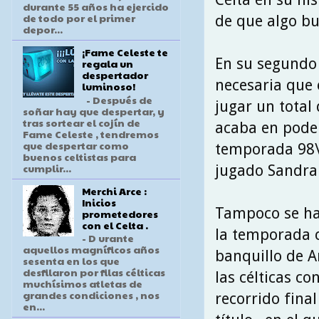
durante 55 años ha ejercido
de todo por el primer
de que algo bu
depor...
¡Fame Celeste te
En su segundo
regala un
despertador
necesaria que 
luminoso!
- Después de
jugar un total 
soñar hay que despertar, y
tras sortear el cojín de
acaba en poder 
Fame Celeste , tendremos
que despertar como
temporada 98\9
buenos celtistas para
cumplir...
jugado Sandra 
Merchi Arce :
Inicios
Tampoco se har
prometedores
con el Celta .
la temporada 
- D urante
aquellos magníficos años
banquillo de A
sesenta en los que
desfilaron por filas célticas
las célticas co
muchísimos atletas de
grandes condiciones , nos
recorrido fina
en...