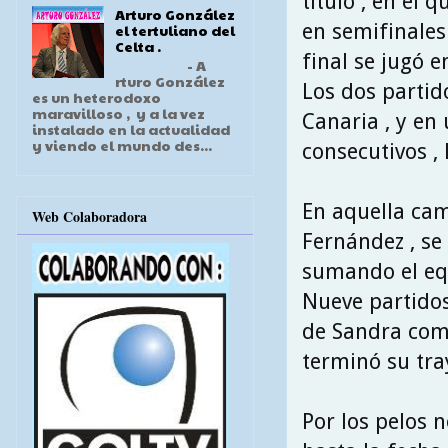
título , en el 
Arturo González
en semifinales
el tertuliano del
Celta .
final se jugó e
- A
rturo González
Los dos partid
es un heterodoxo
maravilloso , y a la vez
Canaria , y en 
instalado en la actualidad
y viendo el mundo des...
consecutivos , 
En aquella cam
Web Colaboradora
Fernández , se 
sumando el equi
Nueve partidos
de Sandra como
terminó su tray
Por los pelos n