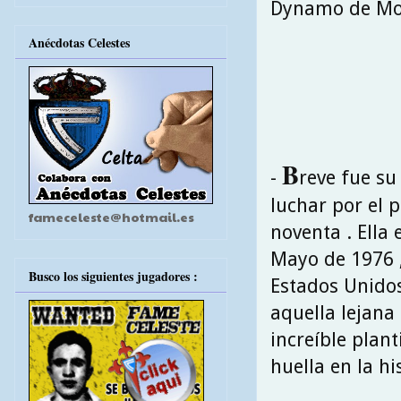
Dynamo de Mo
Anécdotas Celestes
B
-
reve fue su
luchar por el p
fameceleste@hotmail.es
noventa . Ella
Mayo de 1976 ,
Busco los siguientes jugadores :
Estados Unidos
aquella lejana
increíble plan
huella en la hi