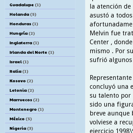
Guadalupe
(1)
la atención de
Holanda
(5)
asustó a todos
afortunadament
Honduras
(1)
Melvin fue tra
Hungría
(2)
Center , donde 
Inglaterra
(1)
mismo . Por su
Irlanda del Norte
(1)
sufrió algunos
Israel
(1)
Italia
(1)
Representante 
Kosovo
(2)
concluyó una e
Letonia
(2)
su talento por
Marruecos
(2)
sido una figur
Montenegro
(1)
breve aunque b
México
(5)
volviese a recu
Nigeria
(3)
ejercicio 1998\