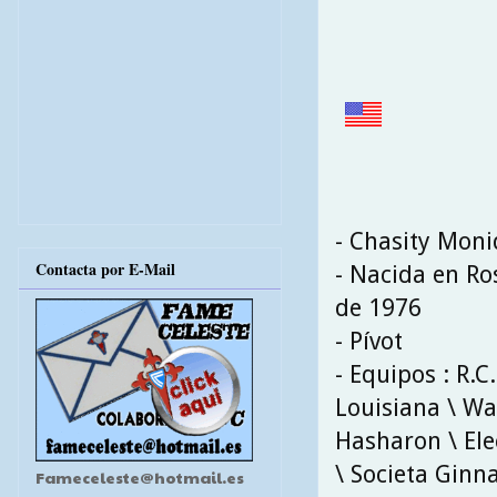
- Chasity Moni
Contacta por E-Mail
- Nacida en Ros
de 1976
- Pívot
- Equipos : R.C
Louisiana \ Wa
Hasharon \ Ele
\ Societa Ginna
Fameceleste@hotmail.es