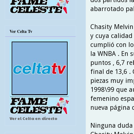
abarrotado pabe
Chasity Melvin
Ver Celta Tv
y cuya calidad
cumplió con lo
la WNBA . En s
puntos , 6,7 re
final de 13,6 .
piezas muy im
1998\99 que aú
femenino españ
nueva página de
Ver el Celta en directo
Ninguna duda 