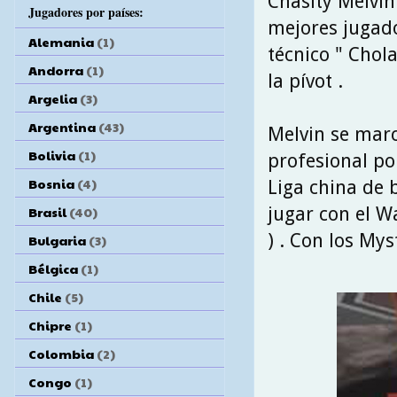
Chasity Melvin
Jugadores por países:
mejores jugado
Alemania
(1)
técnico " Chol
Andorra
(1)
la pívot .
Argelia
(3)
Argentina
(43)
Melvin se marc
Bolivia
(1)
profesional po
Bosnia
(4)
Liga china de 
jugar con el 
Brasil
(40)
) . Con los Mys
Bulgaria
(3)
Bélgica
(1)
Chile
(5)
Chipre
(1)
Colombia
(2)
Congo
(1)