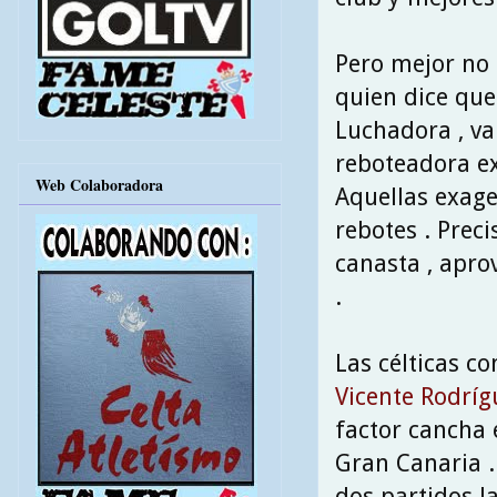
Pero mejor no 
quien dice que 
Luchadora , val
reboteadora ex
Web Colaboradora
Aquellas exage
rebotes . Prec
canasta , apro
.
Las célticas co
Vicente Rodríg
factor cancha 
Gran Canaria . 
dos partidos l