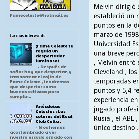
Melvin dirigió 
Fameceleste@hotmail.es
estableció un 
puntos en la d
marzo de 1998 
Lo más interesante
Universidad Es
¡Fame Celeste te
regala un
una breve per
despertador
luminoso!
, Melvin entró
- Después de
Cleveland , lo
soñar hay que despertar, y
tras sortear el cojín de
temporadas en 
Fame Celeste , tendremos
que despertar como
puntos y 5,4 r
buenos celtistas para
cumplir...
experiencia en
Anécdotas
jugado profesio
Celestes : Los
colores del Real
Rusia , el ABL
Club Celta .
único destino .
- N os hemos
acostumbrado a ver
nuestro escudo ornado con