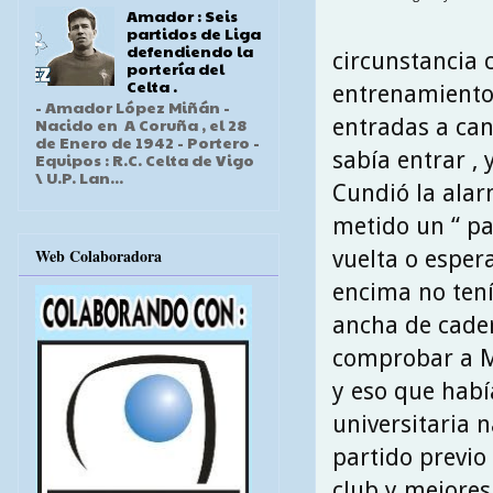
Amador : Seis
partidos de Liga
defendiendo la
circunstancia 
portería del
Celta .
entrenamiento 
- Amador López Miñán -
entradas a can
Nacido en A Coruña , el 28
de Enero de 1942 - Portero -
sabía entrar ,
Equipos : R.C. Celta de Vigo
\ U.P. Lan...
Cundió la alar
metido un “ pa
Web Colaboradora
vuelta o esper
encima no tení
ancha de cader
comprobar a Me
y eso que habí
universitaria 
partido previo 
club y mejores