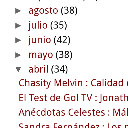
agosto
(38)
►
julio
(35)
►
junio
(42)
►
mayo
(38)
►
abril
(34)
▼
Chasity Melvin : Calidad
El Test de Gol TV : Jonat
Anécdotas Celestes : Mála
Sandra Fernández : Los 