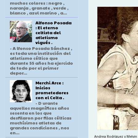
muchos colores : negro ,
naranja , granate , verde ,
blanco , azul marino , a...
Alfonso Posada
: El eterno
celtista del
atletismo
vigués .
- A lfonso Posada Sánchez ,
es toda una institución del
atletismo céltico que
durante 55 años ha ejercido
de todo por el primer
depor...
Merchi Arce :
Inicios
prometedores
con el Celta .
- D urante
aquellos magníficos años
sesenta en los que
desfilaron por filas célticas
muchísimos atletas de
grandes condiciones , nos
en...
Andrea Rodríguez y Melvin c