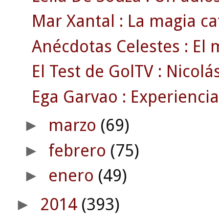
Mar Xantal : La magia c
Anécdotas Celestes : El m
El Test de GolTV : Nicolás
Ega Garvao : Experiencia
marzo
(69)
►
febrero
(75)
►
enero
(49)
►
2014
(393)
►