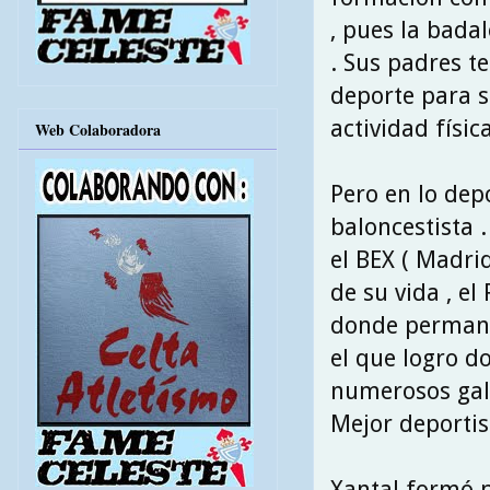
, pues la bad
. Sus padres te
deporte para s
actividad físic
Web Colaboradora
Pero en lo dep
baloncestista 
el BEX ( Madrid
de su vida , el
donde permanec
el que logro d
numerosos gala
Mejor deportis
Xantal formó p