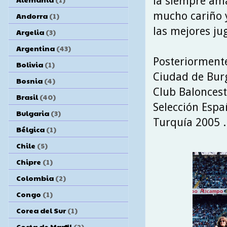
la siempre ama
mucho cariño y
Andorra
(1)
las mejores jug
Argelia
(3)
Argentina
(43)
Posteriormente
Bolivia
(1)
Ciudad de Burg
Bosnia
(4)
Club Baloncesto
Brasil
(40)
Selección Espa
Bulgaria
(3)
Turquía 2005 .
Bélgica
(1)
Chile
(5)
Chipre
(1)
Colombia
(2)
Congo
(1)
Corea del Sur
(1)
Costa de Marfil
(2)