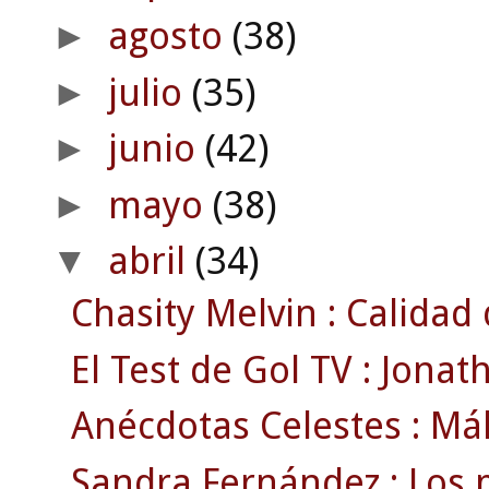
agosto
(38)
►
julio
(35)
►
junio
(42)
►
mayo
(38)
►
abril
(34)
▼
Chasity Melvin : Calidad
El Test de Gol TV : Jonat
Anécdotas Celestes : Mála
Sandra Fernández : Los 