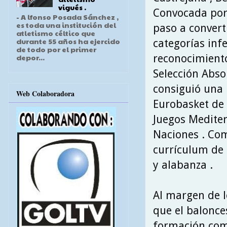
vigués .
Convocada por 
- A lfonso Posada Sánchez ,
es toda una institución del
paso a converti
atletismo céltico que
durante 55 años ha ejercido
categorías inf
de todo por el primer
reconocimiento
depor...
Selección Abso
consiguió una 
Web Colaboradora
Eurobasket de 
Juegos Mediter
Naciones . Com
currículum de 
y alabanza .
Al margen de l
que el balonce
formación como