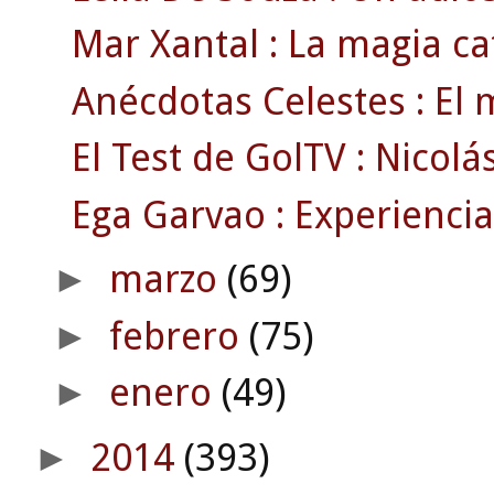
Mar Xantal : La magia c
Anécdotas Celestes : El m
El Test de GolTV : Nicolás
Ega Garvao : Experiencia
marzo
(69)
►
febrero
(75)
►
enero
(49)
►
2014
(393)
►