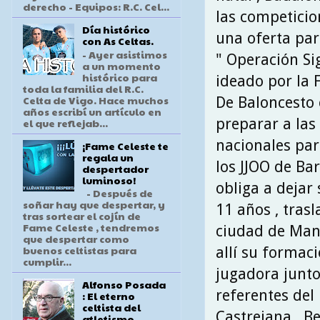
derecho - Equipos: R.C. Cel...
las competicion
Día histórico
una oferta par
con As Celtas.
- Ayer asistimos
" Operación Sig
a un momento
histórico para
ideado por la 
toda la familia del R.C.
Celta de Vigo. Hace muchos
De Baloncesto 
años escribí un artículo en
preparar a las
el que reflejab...
nacionales par
¡Fame Celeste te
regala un
los JJOO de Bar
despertador
luminoso!
obliga a dejar
- Después de
soñar hay que despertar, y
11 años , tras
tras sortear el cojín de
Fame Celeste , tendremos
ciudad de Ma
que despertar como
buenos celtistas para
allí su formac
cumplir...
jugadora junto
Alfonso Posada
referentes del
: El eterno
celtista del
Castrejana , B
atletismo