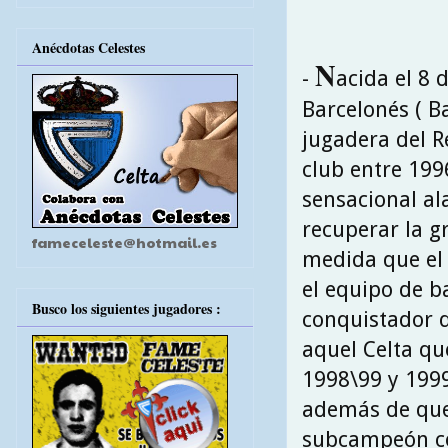
Anécdotas Celestes
N
-
acida el 8 
Barcelonés ( Ba
jugadera del R
club entre 1996
sensacional al
recuperar la g
fameceleste@hotmail.es
medida que el 
el equipo de 
Busco los siguientes jugadores :
conquistador d
aquel Celta qu
1998\99 y 1999\
además de que
subcampeón co