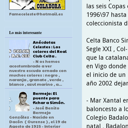
las seis Copas
Fameceleste@hotmail.es
1996\97 hasta
coleccionista de
Lo más interesante
Celta Banco Si
Anécdotas
Celestes : Los
Segle XXI , Col
colores del Real
Club Celta .
que la catalan
- N os hemos
en Vigo donde 
acostumbrado a ver
nuestro escudo ornado con
el inicio de u
muchos colores : negro ,
naranja , granate , verde ,
año 2002 dejan
blanco , azul marino , a...
Bermejo: El
puente para
- Mar Xantal e
fichar a Simón.
- José Benito
baloncesto a l
Bermejo
Colegio Badalo
González - Nacido en
Dacón ( Ourense ) , el 19 de
natal , Badalo
Agosto de 1925 - Interior