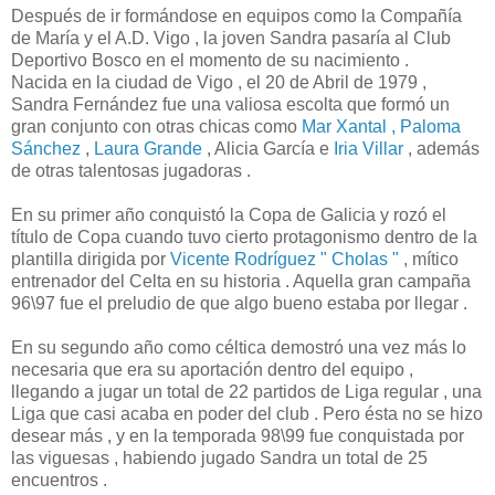
Después de ir formándose en equipos como la Compañía
de María y el A.D. Vigo , la joven Sandra pasaría al Club
Deportivo Bosco en el momento de su nacimiento .
Nacida en la ciudad de Vigo , el 20 de Abril de 1979 ,
Sandra Fernández fue una valiosa escolta que formó un
gran conjunto con otras chicas como
Mar Xantal ,
Paloma
Sánchez
,
Laura Grande
, Alicia García e
Iria Villar
, además
de otras talentosas jugadoras .
En su primer año conquistó la Copa de Galicia y rozó el
título de Copa cuando tuvo cierto protagonismo dentro de la
plantilla dirigida por
Vicente Rodríguez " Cholas "
, mítico
entrenador del Celta en su historia . Aquella gran campaña
96\97 fue el preludio de que algo bueno estaba por llegar .
En su segundo año como céltica demostró una vez más lo
necesaria que era su aportación dentro del equipo ,
llegando a jugar un total de 22 partidos de Liga regular , una
Liga que casi acaba en poder del club . Pero ésta no se hizo
desear más , y en la temporada 98\99 fue conquistada por
las viguesas , habiendo jugado Sandra un total de 25
encuentros .