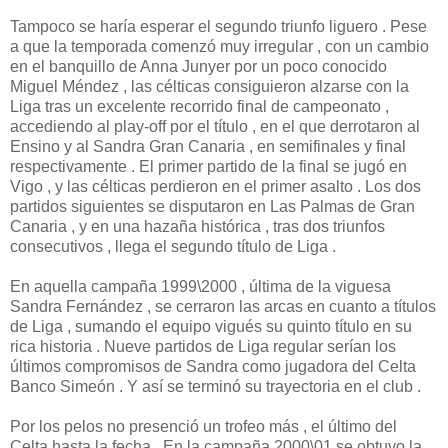
Tampoco se haría esperar el segundo triunfo liguero . Pese
a que la temporada comenzó muy irregular , con un cambio
en el banquillo de Anna Junyer por un poco conocido
Miguel Méndez , las célticas consiguieron alzarse con la
Liga tras un excelente recorrido final de campeonato ,
accediendo al play-off por el título , en el que derrotaron al
Ensino y al Sandra Gran Canaria , en semifinales y final
respectivamente . El primer partido de la final se jugó en
Vigo , y las célticas perdieron en el primer asalto . Los dos
partidos siguientes se disputaron en Las Palmas de Gran
Canaria , y en una hazaña histórica , tras dos triunfos
consecutivos , llega el segundo título de Liga .
En aquella campaña 1999\2000 , última de la viguesa
Sandra Fernández , se cerraron las arcas en cuanto a títulos
de Liga , sumando el equipo vigués su quinto título en su
rica historia . Nueve partidos de Liga regular serían los
últimos compromisos de Sandra como jugadora del Celta
Banco Simeón . Y así se terminó su trayectoria en el club .
Por los pelos no presenció un trofeo más , el último del
Celta hasta la fecha . En la campaña 2000\01 se obtuvo la