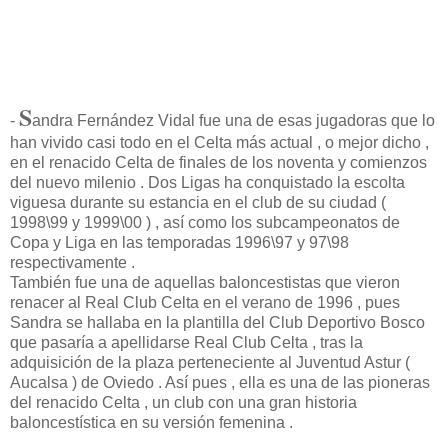
S
-
andra Fernández Vidal fue una de esas jugadoras que lo
han vivido casi todo en el Celta más actual , o mejor dicho ,
en el renacido Celta de finales de los noventa y comienzos
del nuevo milenio . Dos Ligas ha conquistado la escolta
viguesa durante su estancia en el club de su ciudad (
1998\99 y 1999\00 ) , así como los subcampeonatos de
Copa y Liga en las temporadas 1996\97 y 97\98
respectivamente .
También fue una de aquellas baloncestistas que vieron
renacer al Real Club Celta en el verano de 1996 , pues
Sandra se hallaba en la plantilla del Club Deportivo Bosco
que pasaría a apellidarse Real Club Celta , tras la
adquisición de la plaza perteneciente al Juventud Astur (
Aucalsa ) de Oviedo . Así pues , ella es una de las pioneras
del renacido Celta , un club con una gran historia
baloncestística en su versión femenina .