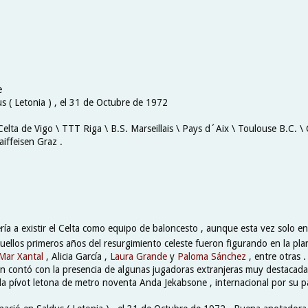
e
s ( Letonia ) , el 31 de Octubre de 1972
Celta de Vigo \ TTT Riga \ B.S. Marseillais \ Pays d´Aix \ Toulouse B.C. \
iffeisen Graz .
ría a existir el Celta como equipo de baloncesto , aunque esta vez solo e
ellos primeros años del resurgimiento celeste fueron figurando en la plan
Mar Xantal
, Alicia García ,
Laura Grande
y
Paloma Sánchez
, entre otras 
n contó con la presencia de algunas jugadoras extranjeras muy destacadas
la pívot letona de metro noventa Anda Jekabsone , internacional por su pa