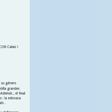
 COB Calais \
n su género
tilla grandes
. Además , el Real
 : la eslovaca
ís .