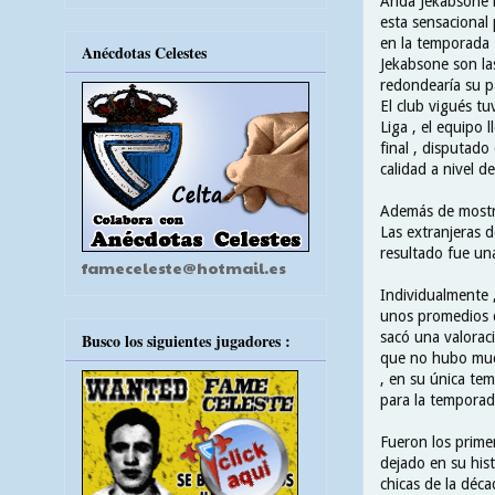
Anda Jekabsone n
esta sensacional
en la temporada 
Anécdotas Celestes
Jekabsone son las
redondearía su p
El club vigués t
Liga , el equipo l
final , disputado
calidad a nivel d
Además de mostrar
Las extranjeras 
resultado fue un
fameceleste@hotmail.es
Individualmente 
unos promedios de
sacó una valoraci
Busco los siguientes jugadores :
que no hubo much
, en su única tem
para la tempora
Fueron los prime
dejado en su hist
chicas de la déc