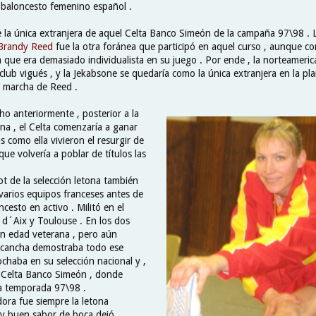
l baloncesto femenino español .
 la única extranjera de aquel Celta Banco Simeón de la campaña 97\98 . 
Brandy Reed
fue la otra foránea que participó en aquel curso , aunque c
ya que era demasiado individualista en su juego . Por ende , la norteameri
ub vigués , y la Jekabsone se quedaría como la única extranjera en la plan
a marcha de Reed .
ho anteriormente , posterior a la
na , el Celta comenzaría a ganar
as como ella vivieron el resurgir de
ue volvería a poblar de títulos las
ot de la selección letona también
varios equipos franceses antes de
ncesto en activo . Militó en el
s d´Aix y Toulouse . En los dos
en edad veterana , pero aún
a cancha demostraba todo ese
chaba en su selección nacional y ,
 Celta Banco Simeón , donde
a temporada 97\98 .
ra fue siempre la letona
y buen sabor de boca dejó