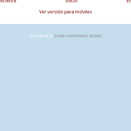
eciente
Inicio
En
Ver versión para móviles
Suscribirse a:
Enviar comentarios (Atom)