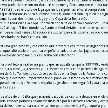
ació en Saldus ( Letonia ) , el 31 de Octubre de 1972 . Buena anotadora
 pívot pudo alzarse con un título en su primer y único año con el Celta B
1997\98 rozó el título de Liga que en los siguientes años sí conquistaría
 que allanaron un poco el camino hacia la gloria del club , que en los sig
almarés con dos títulos de Liga y una Copa de la Reina más .
uvo que renunciar a la Copa Ronchetti por falta de apoyo económico . En l
legó al play off final donde cayó ante el Pool Getafe , en el tercer partido 
 en tierras madrileñas . El equipo era subcampeón de España , es obvio qu
e resultados se había conseguido .
 una gran actitud y esa calidad que atesora a casi todas las jugadores de
de aquel año pusieron todo su empeño en adaptarse a las jugadoras nacion
a excelente campaña que casi acaba con celebración .
, la pívot letona realizó un gran papel en aquella campaña 1997\98 . And
 7,4 puntos , 4,4 rebotes y 0,1 asistencias en sus 22 partidos de liga re
ón de 6,1 . También disputó seis partidos en la Copa de la Reina , una co
o que destacar . Importante fue el papel de la letona en sus intervencio
porada en la Liga Femenina española . Jekabsone no seguiría ligada a la en
da 1998\99 .
ros años de un Celta que renacería después de casi una década en el olvi
oria grandes jornadas baloncestísticas allá por las décadas setenta y oche
ada de los noventa marcaron el camino para devolverle a Vigo aquella gra