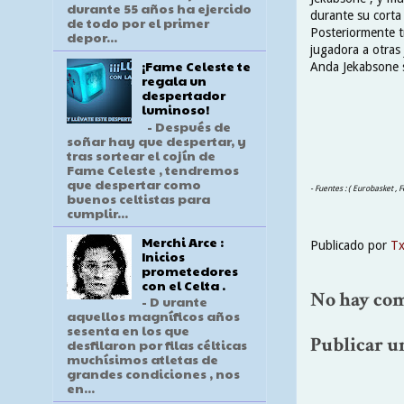
durante 55 años ha ejercido
durante su corta 
de todo por el primer
Posteriormente t
depor...
jugadora a otras 
¡Fame Celeste te
Anda Jekabsone s
regala un
despertador
luminoso!
- Después de
soñar hay que despertar, y
tras sortear el cojín de
Fame Celeste , tendremos
que despertar como
- Fuentes : ( Eurobasket ,
buenos celtistas para
cumplir...
Merchi Arce :
Publicado por
T
Inicios
prometedores
con el Celta .
No hay com
- D urante
aquellos magníficos años
sesenta en los que
Publicar u
desfilaron por filas célticas
muchísimos atletas de
grandes condiciones , nos
en...