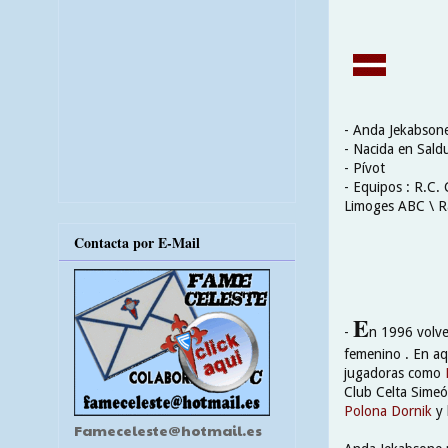
- Anda Jekabson
- Nacida en Saldu
- Pívot
- Equipos : R.C. 
Limoges ABC \ Ra
Contacta por E-Mail
E
-
n 1996 volve
femenino . En aqu
jugadoras como
Club Celta Simeó
Polona Dornik
y 
Fameceleste@hotmail.es