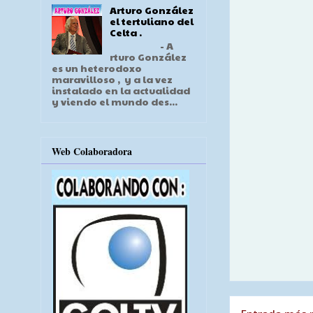
Arturo González
el tertuliano del
Celta .
- A
rturo González
es un heterodoxo
maravilloso , y a la vez
instalado en la actualidad
y viendo el mundo des...
Web Colaboradora