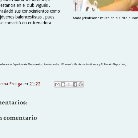
estancia en el club vigués .
rasladó sus conocimientos como
jóvenes baloncestistas , pues
Anda Jekabsone militó en el Celta durant
e convirtió en entrenadora .
 Federación Española de Baloncesto , Sportacentrs , Women´s Basketball in France y El Mundo Deportivo ) .
xema Ereaga
en
21:22
entarios:
n comentario