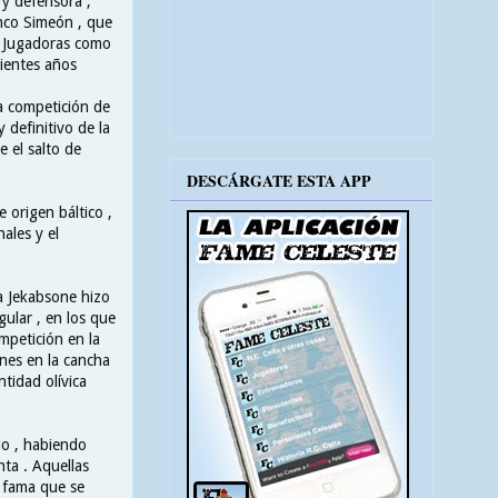
 y defensora ,
anco Simeón , que
 . Jugadoras como
uientes años
a competición de
y definitivo de la
e el salto de
DESCÁRGATE ESTA APP
 origen báltico ,
ales y el
a Jekabsone hizo
gular , en los que
mpetición en la
nes en la cancha
tidad olívica
do , habiendo
nta . Aquellas
n fama que se