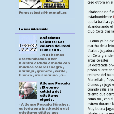
creó otrora en e
Fameceleste@hotmail.es
Jekabsone no fue
estadounidense
que la báltica , 
abandonando el cl
Lo más interesante
Club Celta tras l
Anécdotas
- Como ya he dic
Celestes : Los
colores del Real
marcha de la leto
Club Celta .
títulos . Jugador
- N os hemos
un Celta grande q
acostumbrado a ver
arcas celestes .
nuestro escudo ornado con
La destacada pív
muchos colores : negro ,
probó suerte en 
naranja , granate , verde ,
blanco , azul marino , a...
retirarse del balo
Marseillais , Pay
Alfonso Posada
últimos ya jugó 
: El eterno
cuando salía a l
celtista del
talento que derro
atletismo
vigués .
como no , con el
- A lfonso Posada Sánchez ,
estuvo durante l
es toda una institución del
Muy buena jugado
atletismo céltico que
Jekabsone , y mu