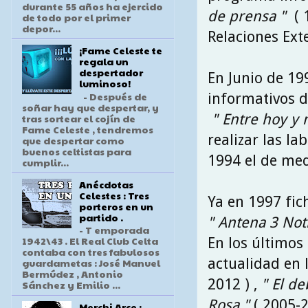
durante 55 años ha ejercido
de prensa "
( 
de todo por el primer
depor...
Relaciones Ext
¡Fame Celeste te
regala un
despertador
En Junio de 19
luminoso!
- Después de
informativos de
soñar hay que despertar, y
" Entre hoy y
tras sortear el cojín de
Fame Celeste , tendremos
realizar las l
que despertar como
buenos celtistas para
1994 el de med
cumplir...
Anécdotas
Celestes : Tres
Ya en 1997 fic
porteros en un
partido .
" Antena 3 Not
- T emporada
1942\43 . El Real Club Celta
En los últimos
contaba con tres fabulosos
actualidad en 
guardametas : José Manuel
Bermúdez , Antonio
2012 ) ,
" El de
Sánchez y Emilio ...
Rosa "
( 2005-
Merchi Arce :