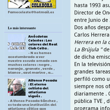
hasta 1993 asu
Fameceleste@hotmail.es
Director de On
entre Junio de
Dos años desp
Lo más interesante
Carlos Herrer
Anécdotas
Celestes : Los
Herrera en la 
colores del Real
Club Celta .
La Brújula "
de 
- N os hemos
de dicha emiso
acostumbrado a ver
nuestro escudo ornado con
En la televis
muchos colores : negro ,
naranja , granate , verde ,
grandes tarea
blanco , azul marino , a...
perfiló como u
Alfonso Posada
: El eterno
siempre nos of
celtista del
atletismo
diariamente . 
vigués .
pública TVE , d
- A lfonso Posada Sánchez ,
es toda una institución del
programa inf
atletismo céltico que