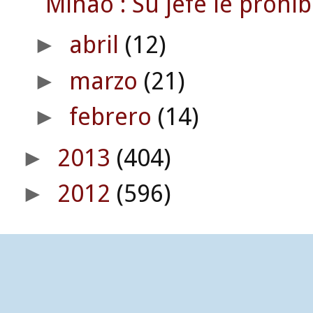
Minao : Su jefe le prohibí
abril
(12)
►
marzo
(21)
►
febrero
(14)
►
2013
(404)
►
2012
(596)
►