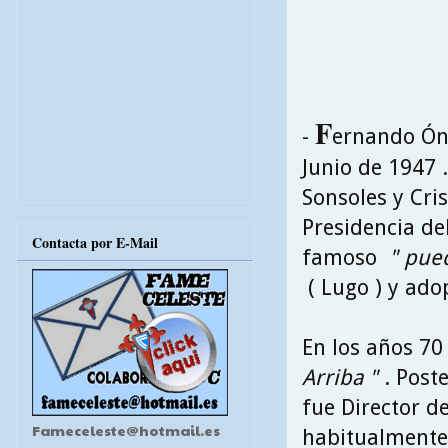
F
-
ernando Óne
Junio de 1947 
Sonsoles y Cri
Presidencia de
Contacta por E-Mail
famoso
" pued
( Lugo ) y adop
En los años 70
Arriba "
. Poste
fue Director d
Fameceleste@hotmail.es
habitualmente