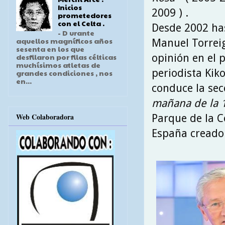
Inicios
2009 ) .
prometedores
con el Celta .
Desde 2002 ha
- D urante
aquellos magníficos años
Manuel Torrei
sesenta en los que
opinión en el
desfilaron por filas célticas
muchísimos atletas de
periodista Kik
grandes condiciones , nos
en...
conduce la se
mañana de la 1
Web Colaboradora
Parque de la C
España creado 