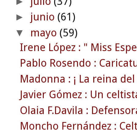
julio
(37)
►
junio
(61)
►
mayo
(59)
▼
Irene López : " Miss Espe
Pablo Rosendo : Caricatu
Madonna : ¡ La reina del p
Javier Gómez : Un celtista
Olaia F.Davila : Defensora
Moncho Fernández : Celti