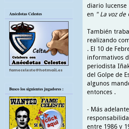
diario lucense
en
" La voz de 
Anécdotas Celestes
También trabaj
realizando com
. El 10 de Feb
informativos d
periodista Iña
fameceleste@hotmail.es
del Golpe de E
algunos mandos
Busco los siguientes jugadores :
entonces .
- Más adelante
responsabilida
entre 1986 y 1