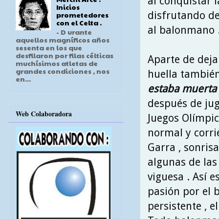
al conquistar 
Inicios
disfrutando de
prometedores
con el Celta .
al balonmano 
- D urante
aquellos magníficos años
sesenta en los que
desfilaron por filas célticas
Aparte de deja
muchísimos atletas de
grandes condiciones , nos
huella también
en...
estaba muerta 
después de jug
Web Colaboradora
Juegos Olímpic
normal y corri
Garra , sonris
algunas de las
viguesa . Así e
pasión por el 
persistente , el