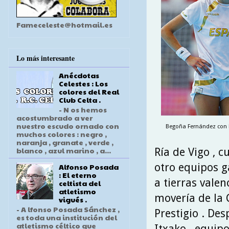
Fameceleste@hotmail.es
Lo más interesante
Anécdotas
Celestes : Los
colores del Real
Club Celta .
- N os hemos
acostumbrado a ver
nuestro escudo ornado con
Begoña Fernández con l
muchos colores : negro ,
naranja , granate , verde ,
blanco , azul marino , a...
Ría de Vigo , 
otro equipos g
Alfonso Posada
: El eterno
a tierras valen
celtista del
atletismo
movería de la 
vigués .
- A lfonso Posada Sánchez ,
Prestigio . Des
es toda una institución del
atletismo céltico que
Itxako , equip