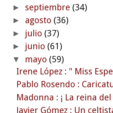
septiembre
(34)
►
agosto
(36)
►
julio
(37)
►
junio
(61)
►
mayo
(59)
▼
Irene López : " Miss Espe
Pablo Rosendo : Caricatu
Madonna : ¡ La reina del p
Javier Gómez : Un celtista