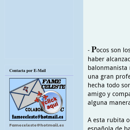
P
-
ocos son lo
haber alcanzad
balonmanista n
Contacta por E-Mail
una gran prof
hecha todo son
amigo y compa
alguna manera
A esta rubita o
Fameceleste@hotmail.es
española de b