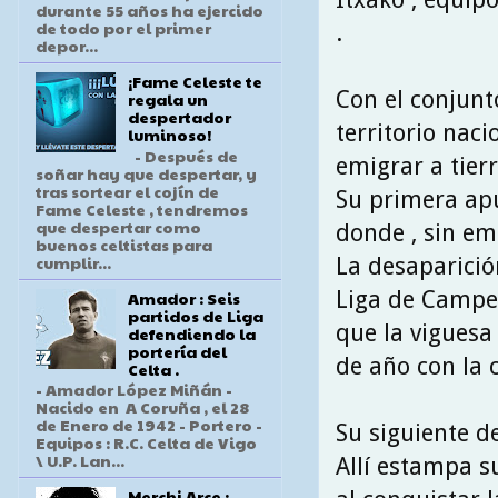
durante 55 años ha ejercido
de todo por el primer
.
depor...
¡Fame Celeste te
Con el conjunt
regala un
despertador
territorio naci
luminoso!
- Después de
emigrar a tierr
soñar hay que despertar, y
tras sortear el cojín de
Su primera apue
Fame Celeste , tendremos
que despertar como
donde , sin em
buenos celtistas para
cumplir...
La desaparició
Liga de Campeo
Amador : Seis
partidos de Liga
que la viguesa
defendiendo la
portería del
de año con la c
Celta .
- Amador López Miñán -
Nacido en A Coruña , el 28
de Enero de 1942 - Portero -
Su siguiente d
Equipos : R.C. Celta de Vigo
\ U.P. Lan...
Allí estampa su
Merchi Arce :