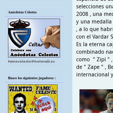
selecciones u
Anécdotas Celestes
2008 , una me
y una medalla 
, a lo que hab
con el Vardar S
Es la eterna c
combinado naci
como " Zipi " 
fameceleste@hotmail.es
de " Zape " , 
internacional 
Busco los siguientes jugadores :