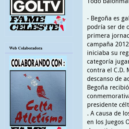
Todo balonman
- Begoña es gal
podría ser de 
primera jornad
campaña 2012\1
Web Colaboradora
iniciaba su re
categoría juga
contra el C.D. 
descanso de aq
Begoña recibió
conmemorativa
presidente cél
. A causa de l
en los Juegos 