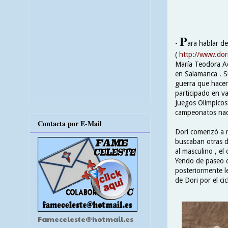
P
-
ara hablar de
(
http://www.dor
María Teodora Ad
en Salamanca . S
guerra que hacer 
participado en v
Juegos Olímpicos
campeonatos naci
Contacta por E-Mail
Dori comenzó a m
buscaban otras do
al masculino , el
Yendo de paseo co
posteriormente le
de Dori por el cic
Fameceleste@hotmail.es