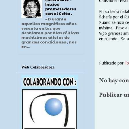
Ciclismo en Pista
Inicios
prometedores
En su tierra nata
con el Celta .
ficharía por el R
- D urante
Ruano se hizo ce
aquellos magníficos años
sesenta en los que
máxima . Pese a 
desfilaron por filas célticas
Vigo grandes ami
muchísimos atletas de
en cuando . Se su
grandes condiciones , nos
en...
Publicado por
T
Web Colaboradora
No hay com
Publicar u