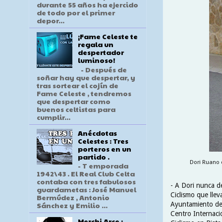
durante 55 años ha ejercido
de todo por el primer
depor...
¡Fame Celeste te
regala un
despertador
luminoso!
- Después de
soñar hay que despertar, y
tras sortear el cojín de
Fame Celeste , tendremos
que despertar como
buenos celtistas para
cumplir...
Anécdotas
Celestes : Tres
porteros en un
partido .
Dori Ruano c
- T emporada
1942\43 . El Real Club Celta
contaba con tres fabulosos
- A Dori nunca d
guardametas : José Manuel
Ciclismo que lle
Bermúdez , Antonio
Ayuntamiento de
Sánchez y Emilio ...
Centro Internaci
Merchi Arce :