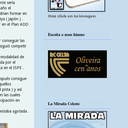
nte sería
año el
odrían formar en
Haz click en la imagen
a ( Japón ) .
ar en el Plan ADO
Escoita o noso himno
 conseguir las
siguió competir
a modalidad de
da por el
a en el ISPE .
espués consigue
quellos
pista ) y así
n las cuales
icipación en
La Mirada Celeste
 estaba agotada .