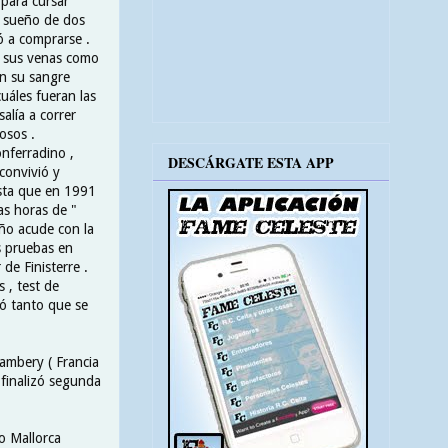
 para cursar
u sueño de dos
ó a comprarse .
en sus venas como
en su sangre
uáles fueran las
alía a correr
osos .
nferradino ,
DESCÁRGATE ESTA APP
 convivió y
ista que en 1991
tas horas de "
ño acude con la
s pruebas en
 de Finisterre .
 , test de
tó tanto que se
ambery ( Francia
 finalizó segunda
o Mallorca