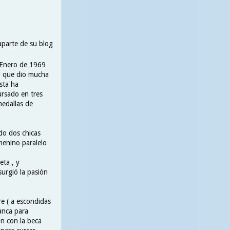
 aparte de su blog
e Enero de 1969
to que dio mucha
sta ha
ursado en tres
medallas de
do dos chicas
emenino paralelo
eta , y
surgió la pasión
e ( a escondidas
anca para
ón con la beca