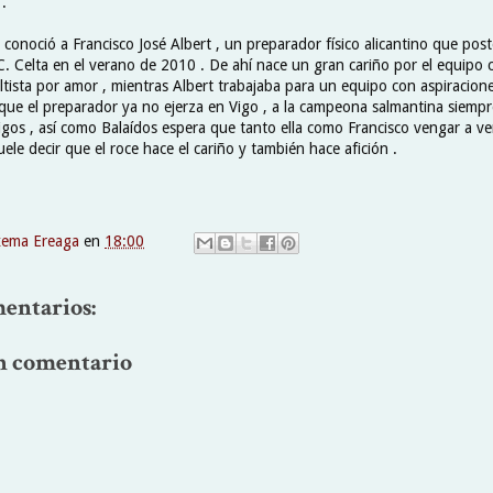
 .
l conoció a Francisco José Albert , un preparador físico alicantino que pos
.C. Celta en el verano de 2010 . De ahí nace un gran cariño por el equipo c
ltista por amor , mientras Albert trabajaba para un equipo con aspiracione
que el preparador ya no ejerza en Vigo , a la campeona salmantina siempr
gos , así como Balaídos espera que tanto ella como Francisco vengar a ver
ele decir que el roce hace el cariño y también hace afición .
xema Ereaga
en
18:00
entarios:
n comentario