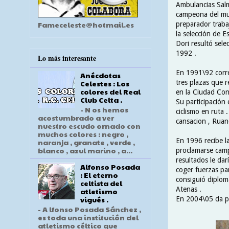
Ambulancias Salm
campeona del mun
Fameceleste@hotmail.es
preparador trabaj
la selección de 
Dori resultó sele
1992 .
Lo más interesante
En 1991\92 corr
Anécdotas
tres plazas que 
Celestes : Los
colores del Real
en la Ciudad Cond
Club Celta .
Su participación
- N os hemos
ciclismo en ruta
acostumbrado a ver
cansacion , Ruan
nuestro escudo ornado con
muchos colores : negro ,
En 1996 recibe l
naranja , granate , verde ,
blanco , azul marino , a...
proclamarse camp
resultados le da
Alfonso Posada
coger fuerzas par
: El eterno
consiguió diplom
celtista del
Atenas .
atletismo
vigués .
En 2004\05 da por
- A lfonso Posada Sánchez ,
es toda una institución del
atletismo céltico que