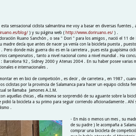
 esta sensacional ciclista salmantina me voy a basar en diversas fuentes ,
iruano.es/blog/
) y su página web (
http://www.doriruano.es/
) .
oración Ruano Sanchón , o sea " Dori " para los amigos , nació el 11 d
u madre decía que antes de nacer ya venía con la bicicleta puesta , pues
. Pero donde más guerra dio es en la carretera , pues esta guapísima cicli
arios campeonatos , tanto a nivel nacional como a nivel mundial . Ha conc
 : Barcelona 92 , Sidney 2000 y Atenas 2004 . En su haber posee varias 
onales e internacionales .
ontar en en bici de competición , es decir , de carretera , en 1987 , cuan
s ciclistas por la provincia de Salamanca para hacer un equipo ciclista f
 cual se llamaba Jamones A.I.M.
n aquellas chicas , ella misma se sorprendió de su aguante sobre la bicicl
 pidió la bicicleta a su primo para seguir corriendo aficionadamente . Ahí 
lismo .
- En más o menos un mes , su madr
de su padre ) le acompaña a Salam
comprar una bicicleta de competici