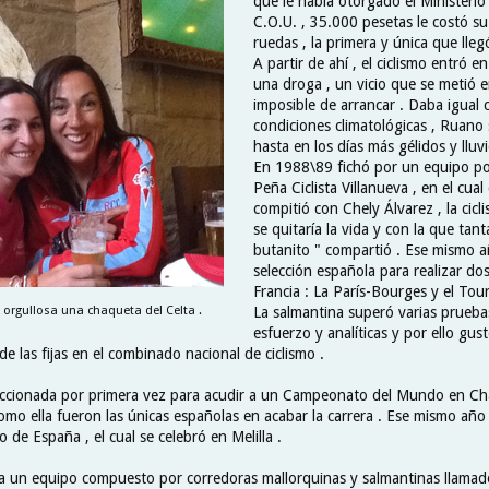
que le había otorgado el Ministerio
C.O.U. , 35.000 pesetas le costó s
ruedas , la primera y única que lleg
A partir de ahí , el ciclismo entró 
una droga , un vicio que se metió 
imposible de arrancar . Daba igual c
condiciones climatológicas , Ruano s
hasta en los días más gélidos y lluvi
En 1988\89 fichó por un equipo po
Peña Ciclista Villanueva , en el cual
compitió con Chely Álvarez , la cicl
se quitaría la vida y con la que tan
butanito " compartió . Ese mismo a
selección española para realizar do
Francia : La París-Bourges y el Tour
 orgullosa una chaqueta del Celta .
La salmantina superó varias pruebas
esfuerzo y analíticas y por ello gus
de las fijas en el combinado nacional de ciclismo .
eccionada por primera vez para acudir a un Campeonato del Mundo en Ch
omo ella fueron las únicas españolas en acabar la carrera . Ese mismo año
de España , el cual se celebró en Melilla .
 un equipo compuesto por corredoras mallorquinas y salmantinas llamad