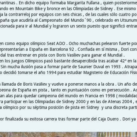
antinas . En dicho equipo formaba Margarita Fullana , quien posteriorme
do en Mountain Bike y bronce en las Olimpiadas de Sidney . Ese mismo 
a la contrarreloj por equipos con seis chicas , de las cuales sólo cuatro p
España que acudiría al Campeonato del Mundo´90 , celebrado en Utsunumiy
ccionada para ir al Mundial y lograron un sexto puesto que significó entr
en como equipo olímpico Seat ADO . Ocho muchachas pelearon fuerte por
representarían a España en Barcelona 92 . Confiada en sí misma , Dori con
al tras entrenar en pista con Boris Vasiliev para ganar el Mundial .
 en los Juegos Olímpicos pasó bastante desapercibida tras acabar 42ª en l
 . Sin mucha ilusión pasa a formar parte de Saunier Duval en 1993 . Atrapa
o decidió tomarse el año 1994 para estudiar Magisterio de Educación Físic
a llamada de Boris Vasiliev y vuelve a ponerse manos a la obra . Un año d
eona de España en pista , tanto en puntuación como en persecución . A
rían alas para quedar campeona del mundo en Francia en 1998 ( modalidad 
a participar en las Olimpiadas de Sidney 2000 y en las de Atenas 2004 , e
a olímpico por su séptima posición de pista en Sidney y una discreta part
 finalizada su exitosa carrera tras formar parte del Caja Duero . Dori ya