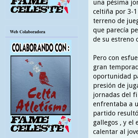
una pésima jor
celtiña por 3-
terreno de jue
que parecía pe
Web Colaboradora
de su estreno c
Pero con esfue
gran temporada
oportunidad pa
presión de jug
jornadas del fi
enfrentaba a un
partido result
gallegos , y e
calentar al j