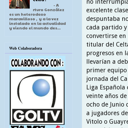
no interrumpí
- A
excelente clase
rturo González
es un heterodoxo
despuntaba no
maravilloso , y a la vez
instalado en la actualidad
cada partido y 
y viendo el mundo des...
convertirse en
titular del Cel
Web Colaboradora
progresos en l
llevarían a deb
primer equipo
jornada del C
Liga Española
veinte años de
ocho de Junio 
a jugadores de
Vitolo o Guayre