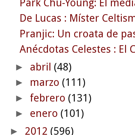
Park Chu-Young: El medi
De Lucas : Míster Celtism
Pranjic: Un croata de pa
Anécdotas Celestes : El C
abril
(48)
►
marzo
(111)
►
febrero
(131)
►
enero
(101)
►
2012
(596)
►