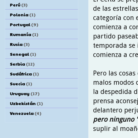
Perú
(3)
de las estrell
Polonia
(1)
categoría con 
Portugal
(9)
comienza a con
Rumanía
(1)
partido paseab
Rusia
(3)
temporada se in
comienza a cre
Senegal
(1)
Serbia
(12)
Pero las cosas
Sudáfrica
(1)
malos modos de
Suecia
(1)
la despedida d
Uruguay
(17)
prensa aconsej
Uzbekistán
(1)
delantero perj
Venezuela
(4)
pero ninguno 
suplir al moañ