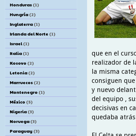
Honduras
(1)
Hungría
(2)
Inglaterra
(1)
Irlanda del Norte
(1)
Israel
(1)
que en el cur
Italia
(1)
realizador de 
Kosovo
(2)
la misma categ
Letonia
(2)
consiguen que e
Marruecos
(2)
y nuevo delante
Montenegro
(1)
del equipo , s
México
(5)
decisivas en c
Nigeria
(3)
quedaba atrás 
Noruega
(3)
Paraguay
(3)
El Celta se pr