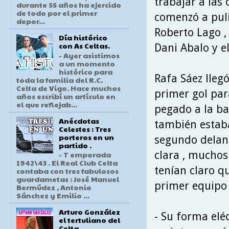
trabajar a las 
durante 55 años ha ejercido
de todo por el primer
comenzó a puli
depor...
Roberto Lago ,
Día histórico
con As Celtas.
Dani Abalo y el
- Ayer asistimos
a un momento
histórico para
Rafa Sáez lleg
toda la familia del R.C.
Celta de Vigo. Hace muchos
primer gol para
años escribí un artículo en
el que reflejab...
pegado a la b
Anécdotas
también estab
Celestes : Tres
porteros en un
segundo delant
partido .
clara , muchos
- T emporada
1942\43 . El Real Club Celta
tenían claro q
contaba con tres fabulosos
guardametas : José Manuel
primer equipo 
Bermúdez , Antonio
Sánchez y Emilio ...
Arturo González
- Su forma eléc
el tertuliano del
Celta .