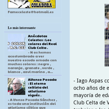
Fameceleste@hotmail.es
Lo más interesante
Anécdotas
Celestes : Los
colores del Real
Club Celta .
- N os hemos
acostumbrado a ver
nuestro escudo ornado con
muchos colores : negro ,
naranja , granate , verde ,
blanco , azul marino , a...
Alfonso Posada
- Iago Aspas 
: El eterno
celtista del
ocho años de e
atletismo
mayoría de eda
vigués .
- A lfonso Posada Sánchez ,
Club Celta de 
es toda una institución del
atletismo céltico que