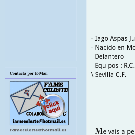
- Iago Aspas J
- Nacido en Mo
- Delantero
- Equipos : R.C
Contacta por E-Mail
\ Sevilla C.F.
M
Fameceleste@hotmail.es
-
e vais a p