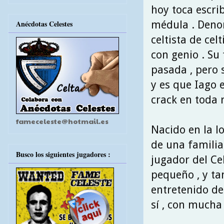
hoy toca escrib
médula . Denom
Anécdotas Celestes
celtista de cel
con genio . Su
pasada , pero 
y es que Iago 
crack en toda r
fameceleste@hotmail.es
Nacido en la l
de una familia
Busco los siguientes jugadores :
jugador del Ce
pequeño , y ta
entretenido de
sí , con mucha 