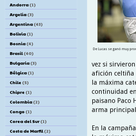
Andorra
(1)
Argelia
(3)
Argentina
(43)
Bolivia
(1)
Bosnia
(4)
De Lucas se ganó muy pront
Brasil
(40)
Bulgaria
(3)
vez si sirviero
afición celtiñ
Bélgica
(1)
la máxima cate
Chile
(5)
continuidad en
Chipre
(1)
paisano Paco H
Colombia
(2)
arma principal
Congo
(1)
Corea del Sur
(1)
En la campaña 
Costa de Marfil
(2)