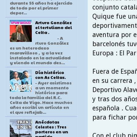
durante 55 años ha ejercido
conjunto catal
de todo por el primer
depor...
Quique fue un
Arturo González
deportivamente
el tertuliano del
Celta .
aventura por e
- A
rturo González
barcelonés tuv
es un heterodoxo
Europa : El Par
maravilloso , y a la vez
instalado en la actualidad
y viendo el mundo des...
Fuera de Espa
Día histórico
con As Celtas.
en su carrera ,
- Ayer asistimos
a un momento
Deportivo Ala
histórico para
toda la familia del R.C.
y tras dos año
Celta de Vigo. Hace muchos
años escribí un artículo en
española . Cua
el que reflejab...
para fichar po
Anécdotas
Celestes : Tres
porteros en un
Con el club pi
partido .