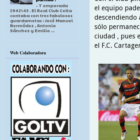
- T emporada
el equipo pade
1942\43 . El Real Club Celta
contaba con tres fabulosos
descendiendo a
guardametas : José Manuel
Bermúdez , Antonio
sólo permanec
Sánchez y Emilio ...
ciudad , pues e
el F.C. Cartage
Web Colaboradora