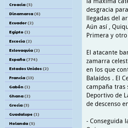
la máxima cate
Croacia
(5)
desgracia para
Dinamarca
(6)
llegadas del a
Ecuador
(2)
Aún así , Quiq
Egipto
(1)
Primera y otro
Escocia
(2)
Eslovaquia
(2)
El atacante ba
España
(774)
zamarra celest
Estados Unidos
(2)
en los que con
Balaídos . El C
Francia
(13)
campaña tras s
Gabón
(1)
Deportivo de L
Ghana
(2)
de descenso en 
Grecia
(3)
Guadalupe
(1)
- Conseguida l
Holanda
(5)