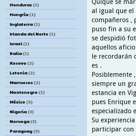
Quique se mar
Honduras
(1)
al igual que el
Hungría
(2)
compañeros , p
Inglaterra
(1)
puso fin a su 
Irlanda del Norte
(1)
se despidió fo
Israel
(1)
aquellos afici
Italia
(1)
le recordarán 
Kosovo
(2)
es .
Letonia
(2)
Posiblemente ,
Marruecos
(2)
siempre un gr
estancia en Vig
Montenegro
(1)
pues Enrique es
México
(5)
especializado e
Nigeria
(3)
Su experiencia
Noruega
(3)
participar con 
Paraguay
(3)