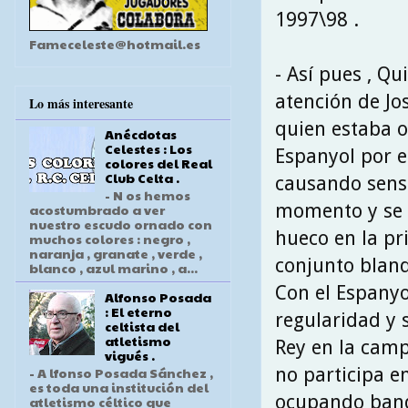
1997\98 .
Fameceleste@hotmail.es
- Así pues , Qu
atención de Jo
Lo más interesante
quien estaba o
Anécdotas
Celestes : Los
Espanyol por e
colores del Real
Club Celta .
causando sens
- N os hemos
momento y se 
acostumbrado a ver
nuestro escudo ornado con
hueco en la pr
muchos colores : negro ,
naranja , granate , verde ,
conjunto blanq
blanco , azul marino , a...
Con el Espanyo
Alfonso Posada
: El eterno
regularidad y 
celtista del
atletismo
Rey en la cam
vigués .
no participa en
- A lfonso Posada Sánchez ,
es toda una institución del
ocupando banqu
atletismo céltico que