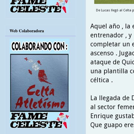
De Lucas llegó al Celta 
Aquel año , la
Web Colaboradora
entrenador , y
completar un e
ascenso . Juga
ataque de Quiq
una plantilla 
céltica .
La llegada de D
al sector feme
Enrique gustab
Que guapo eres