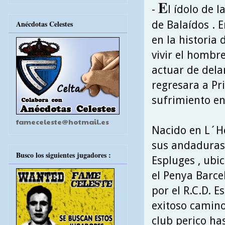
E
-
l ídolo de 
de Balaídos . 
Anécdotas Celestes
en la historia 
vivir el hombr
actuar de dela
regresara a Pr
sufrimiento en
fameceleste@hotmail.es
Nacido en L´Hos
sus andaduras 
Busco los siguientes jugadores :
Espluges , ubi
el Penya Barce
por el R.C.D. 
exitoso camino
club perico ha