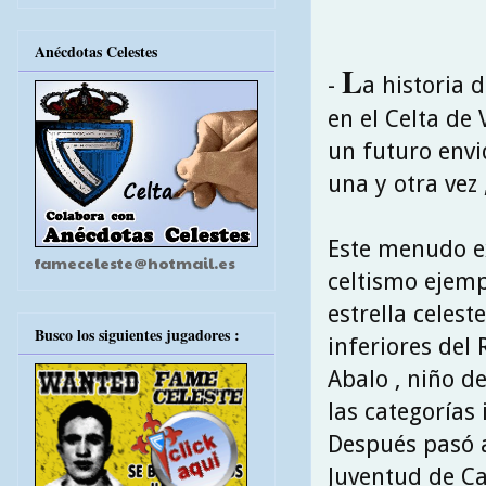
Anécdotas Celestes
L
-
a historia 
en el Celta de
un futuro envi
una y otra vez 
Este menudo ex
fameceleste@hotmail.es
celtismo ejemp
estrella celest
Busco los siguientes jugadores :
inferiores del 
Abalo , niño d
las categorías 
Después pasó 
Juventud de Ca