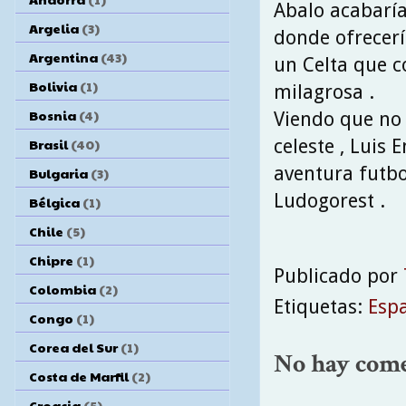
Abalo acabaría
Argelia
(3)
donde ofrecerí
Argentina
(43)
un Celta que c
Bolivia
(1)
milagrosa .
Bosnia
(4)
Viendo que no 
celeste , Luis
Brasil
(40)
aventura futbol
Bulgaria
(3)
Ludogorest .
Bélgica
(1)
Chile
(5)
Chipre
(1)
Publicado por
Colombia
(2)
Etiquetas:
Esp
Congo
(1)
Corea del Sur
(1)
No hay come
Costa de Marfil
(2)
Croacia
(5)