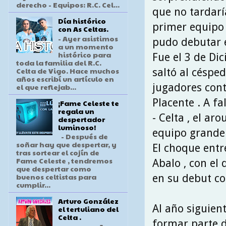
derecho - Equipos: R.C. Cel...
que no tardarí
Día histórico
primer equipo 
con As Celtas.
- Ayer asistimos
pudo debutar e
a un momento
histórico para
Fue el 3 de Di
toda la familia del R.C.
Celta de Vigo. Hace muchos
saltó al césped
años escribí un artículo en
jugadores cont
el que reflejab...
Placente . A f
¡Fame Celeste te
regala un
- Celta , el a
despertador
luminoso!
equipo grande 
- Después de
soñar hay que despertar, y
El choque entr
tras sortear el cojín de
Fame Celeste , tendremos
Abalo , con el 
que despertar como
buenos celtistas para
en su debut co
cumplir...
Arturo González
Al año siguien
el tertuliano del
Celta .
formar parte d