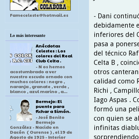
Fameceleste@hotmail.es
- Dani contin
debidamente en
inferiores del 
Lo más interesante
pasa a ponerse
Anécdotas
Celestes : Los
del técnico Raf
colores del Real
Club Celta .
Celta B , coinc
- N os hemos
otros cantera
acostumbrado a ver
nuestro escudo ornado con
calidad como R
muchos colores : negro ,
naranja , granate , verde ,
Richi , Campillo
blanco , azul marino , a...
Iago Aspas . C
Bermejo: El
puente para
formó una pel
fichar a Simón.
- José Benito
con quien se a
Bermejo
infinitas diabl
González - Nacido en
Dacón ( Ourense ) , el 19 de
sorprendiendo 
Agosto de 1925 - Interior