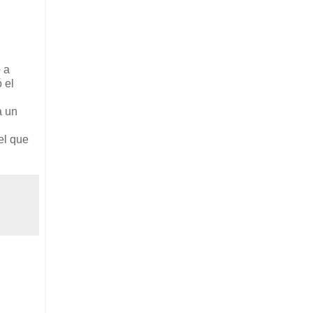
 a
 el
a un
el que