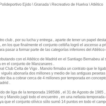
 Polideportivo Ejido \ Granada \ Recreativo de Huelva \ Atlético
tro club , por su lucha y entrega , aparte de tener un papel des
en los que finalmente el conjunto celtiña logró el ascenso a pr
a pasar a formar parte de las categorías inferiores del Atlético
butando con el Atlético de Madrid en el Santiago Bernabeu al su
a en el conjunto de Manzanares .
eal Club Celta de Vigo . Manolo firmaba un contrato que le ligab
o vigués abonaría dos millones y medio de las antiguas pesetas 
gador iba a cobrar cerca de 4 millones por temporada en concept
adrid .
tido de liga de la temporada 1985\86 , el 31 de Agosto de 1985 , 
no y Manolo jugó todo el encuentro , en una nefasta temporada
n , ya que el conjunto olívico sólo sumó 14 puntos en todo el cam