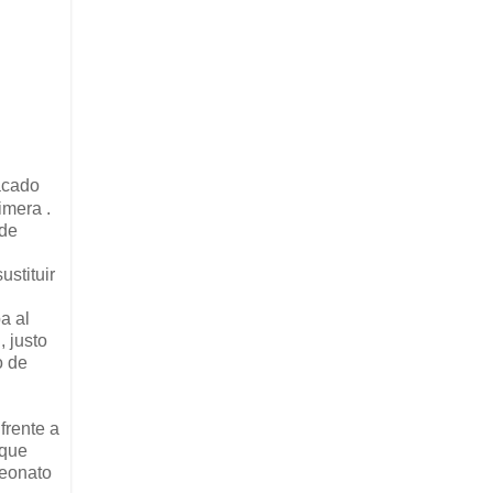
tacado
imera .
 de
stituir
a al
, justo
o de
frente a
 que
peonato