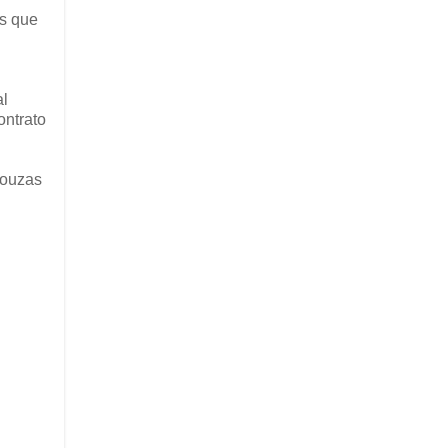
os que
al
ontrato
Bouzas