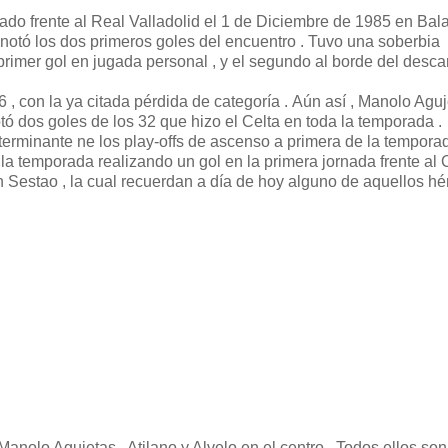
tado frente al Real Valladolid el 1 de Diciembre de 1985 en Bala
 anotó los dos primeros goles del encuentro . Tuvo una soberbia
primer gol en jugada personal , y el segundo al borde del desca
 , con la ya citada pérdida de categoría . Aún así , Manolo Agu
otó dos goles de los 32 que hizo el Celta en toda la temporada .
terminante ne los play-offs de ascenso a primera de la tempora
 la temporada realizando un gol en la primera jornada frente al 
en Sestao , la cual recuerdan a día de hoy alguno de aquellos hé
Manolo Agujetas , Atilano y Alvelo en el centro . Todos ellos son