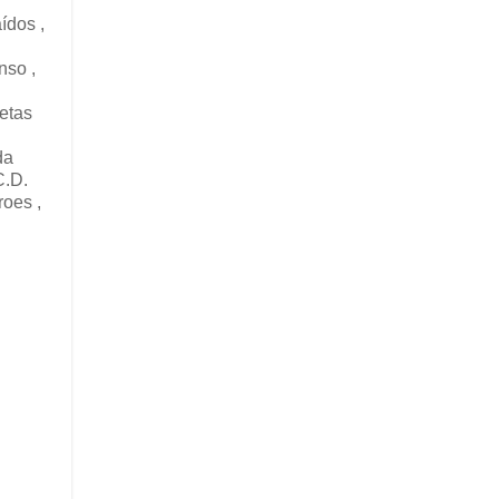
ídos ,
nso ,
jetas
da
C.D.
roes ,