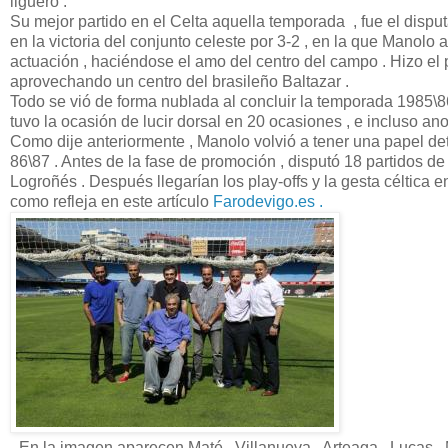
liguero .
Su mejor partido en el Celta aquella temporada , fue el dispu
en la victoria del conjunto celeste por 3-2 , en la que Manolo
actuación , haciéndose el amo del centro del campo . Hizo el 
aprovechando un centro del brasileño Baltazar .
Todo se vió de forma nublada al concluir la temporada 1985\86
tuvo la ocasión de lucir dorsal en 20 ocasiones , e incluso an
Como dije anteriormente , Manolo volvió a tener una papel de
86\87 . Antes de la fase de promoción , disputó 18 partidos de
Logroñés . Después llegarían los play-offs y la gesta céltica 
como refleja en este artículo
Farodevigo.es .
- En la imagen aparecen Maté , Villanueva , Arteaga , Lucas , 