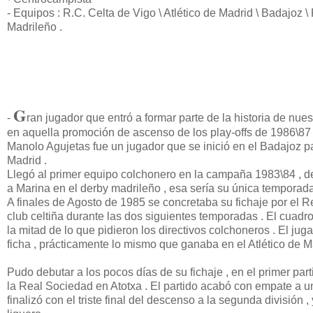
- Equipos : R.C. Celta de Vigo \ Atlético de Madrid \ Badajoz \
Madrileño .
G
-
ran jugador que entró a formar parte de la historia de nues
en aquella promoción de ascenso de los play-offs de 1986\87 , 
Manolo Agujetas fue un jugador que se inició en el Badajoz par
Madrid .
Llegó al primer equipo colchonero en la campaña 1983\84 , de
a Marina en el derby madrileño , esa sería su única temporad
A finales de Agosto de 1985 se concretaba su fichaje por el R
club celtiña durante las dos siguientes temporadas . El cuadr
la mitad de lo que pidieron los directivos colchoneros . El ju
ficha , prácticamente lo mismo que ganaba en el Atlético de M
Pudo debutar a los pocos días de su fichaje , en el primer par
la Real Sociedad en Atotxa . El partido acabó con empate a u
finalizó con el triste final del descenso a la segunda divisió