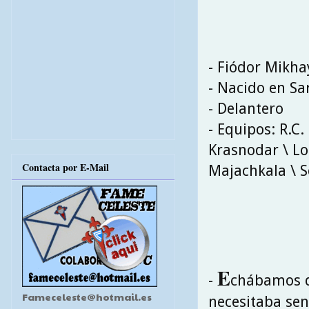
- Fiódor Mikha
- Nacido en Sar
- Delantero
- Equipos: R.C
Krasnodar \ Lo
Contacta por E-Mail
Majachkala \ S
E
-
chábamos 
Fameceleste@hotmail.es
necesitaba sen