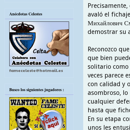
Precisamente, 
avaló el ficha
Anécdotas Celestes
Михайлович См
demostrar su a
Reconozco que 
que bien pued
solitario como
fameceleste@hotmail.es
veces parece e
con calidad y 
Busco los siguientes jugadores :
asombroso, lo 
cualquier defe
hasta que fich
En su etapa co
unos les entus