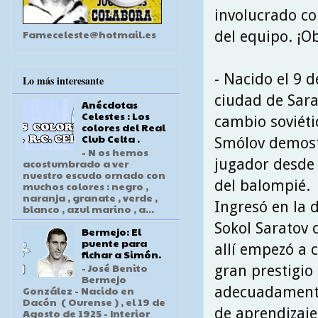
involucrado c
Fameceleste@hotmail.es
del equipo. ¡O
- Nacido el 9 d
Lo más interesante
ciudad de Sara
Anécdotas
Celestes : Los
cambio soviéti
colores del Real
Club Celta .
Smólov demost
- N os hemos
jugador desde 
acostumbrado a ver
nuestro escudo ornado con
del balompié.
muchos colores : negro ,
naranja , granate , verde ,
Ingresó en la d
blanco , azul marino , a...
Sokol Saratov 
Bermejo: El
puente para
allí empezó a 
fichar a Simón.
- José Benito
gran prestigio
Bermejo
adecuadamente
González - Nacido en
Dacón ( Ourense ) , el 19 de
de aprendizaje
Agosto de 1925 - Interior