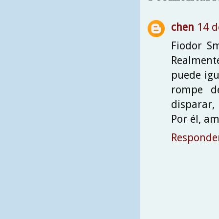
chen
14 d
Fiodor S
Realmente
puede igu
rompe de
disparar,
Por él, a
Responde