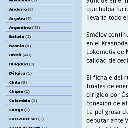
aunque en él n
que había luci
Andorra
(1)
llevaría todo 
Argelia
(3)
Argentina
(43)
Smólov continu
Bolivia
(1)
en el Krasnoda
Bosnia
(4)
Lokomotiv de M
Brasil
(40)
calidad de ced
Bulgaria
(3)
Bélgica
(1)
El fichaje del 
Chile
(5)
finales de ene
Chipre
(1)
dirigido por Ó
Colombia
(2)
conexión de a
Congo
(1)
La peligrosa d
Corea del Sur
(1)
debutar ante V
Costa de Marfil
(2)