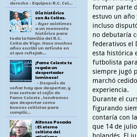
derecho - Equipos: R.C. Cel...
formar parte d
Día histórico
estuvo un año 
con As Celtas.
- Ayer asistimos
incluso disput
a un momento
histórico para
no debutaría c
toda la familia del R.C.
Celta de Vigo. Hace muchos
federativos el
años escribí un artículo en
esta histórica
el que reflejab...
futbolista par
¡Fame Celeste te
regala un
siempre jugó p
despertador
luminoso!
marchó cedido 
- Después de
soñar hay que despertar, y
experiencia.
tras sortear el cojín de
Fame Celeste , tendremos
Durante el curs
que despertar como
buenos celtistas para
figurando sie
cumplir...
contaría con l
Alfonso Posada
que 14 de juli
: El eterno
celtista del
holandés. El j
atletismo