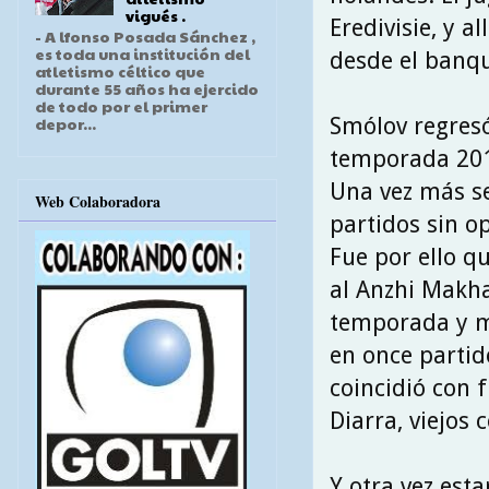
vigués .
Eredivisie, y a
- A lfonso Posada Sánchez ,
es toda una institución del
desde el banqu
atletismo céltico que
durante 55 años ha ejercido
de todo por el primer
Smólov regresó
depor...
temporada 2011
Una vez más se
Web Colaboradora
partidos sin o
Fue por ello qu
al Anzhi Makha
temporada y me
en once partid
coincidió con f
Diarra, viejos 
Y otra vez est