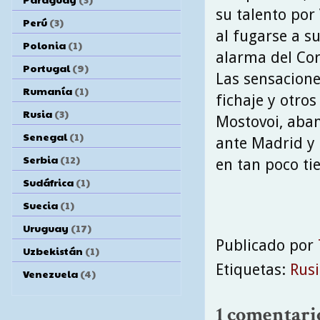
su talento por
Perú
(3)
al fugarse a s
Polonia
(1)
alarma del Cor
Portugal
(9)
Las sensacione
Rumanía
(1)
fichaje y otro
Rusia
(3)
Mostovoi, aba
Senegal
(1)
ante Madrid y
Serbia
(12)
en tan poco ti
Sudáfrica
(1)
Suecia
(1)
Uruguay
(17)
Publicado por
Uzbekistán
(1)
Etiquetas:
Rus
Venezuela
(4)
1 comentari