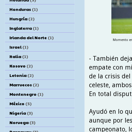
Honduras
(1)
Hungría
(2)
Inglaterra
(1)
Irlanda del Norte
(1)
Momento en 
Israel
(1)
Italia
(1)
- También dejar
Kosovo
(2)
empate con mi
Letonia
(2)
de la crisis d
celeste, ambos
Marruecos
(2)
En total disput
Montenegro
(1)
México
(5)
Ayudó en lo qu
Nigeria
(3)
aunque por les
Noruega
(3)
campeonato, lo
Paraguay
(3)