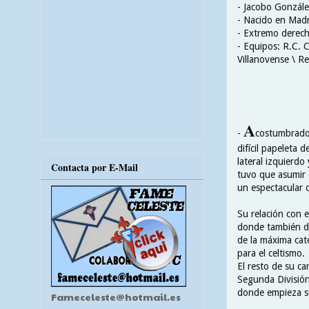
- Jacobo Gonzál
- Nacido en Madr
- Extremo derec
- Equipos: R.C. 
Villanovense \ Re
A
-
costumbrado 
difícil papeleta 
lateral izquierdo
Contacta por E-Mail
tuvo que asumir 
un espectacular 
Su relación con e
donde también de
de la máxima cate
para el celtismo.
El resto de su c
Segunda División
donde empieza su
Fameceleste@hotmail.es