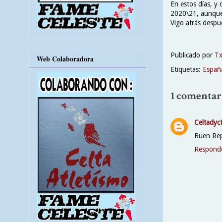
En estos días, y 
2020\21, aunque 
Vigo atrás despu
Publicado por
T
Web Colaboradora
Etiquetas:
Españ
1 comentar
Celtadyc
Buen Rep
Respond