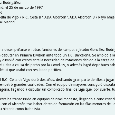
ez Rodrigáñez
id, el 25 de marzo de 1997
ho
Celta de Vigo \ R.C. Celta B \ ADA Alcorcón \ ADA Alcorcón B \ Rayo Maj
al Madrid.
a desempeñarse en otras funciones del campo, a Jacobo González Rodrig
de debutar en Primera División ante todo un F.C. Barcelona. Se amoldó a l
 y cumplió con creces ante la necesidad de rotaciones debido a la carga d
el Celta a causa del parón por la Covid-19, y además logró dejar buen sa
debut que acabó con resultado positivo.
l R.C. Celta de Vigo duró dos años, dedicando gran parte de ellos a jugar en
mostró grandes cualidades. Con el equipo de mayores consiguió disputa
goría, llegando a disputar un complicado final de Liga que, por suerte, tuv
arrera ha transcurrido en equipos de nivel modesto, llegando a concursar 
 con el Alcorcón tras haber obtenido formación en las filas menores del R
 historia como futbolista.