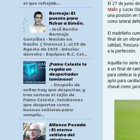
el que reflejab...
El 27 de junio de
Mallo
y Lucas Olaz
Bermejo: El
una posición en 
puente para
como lateral defe
fichar a Simón.
- José Benito
Bermejo
El madrileño cum
González - Nacido en
final de un vibr
Dacón ( Ourense ) , el 19 de
calidad, frescura
Agosto de 1925 - Interior
a la perfección.
derecho - Equipos: R.C. Cel...
Aquella no sería 
¡Fame Celeste te
regala un
a un final de ca
despertador
para celebrar la
luminoso!
apto para cardíac
- Después de
chaval como Jac
soñar hay que despertar, y
tras sortear el cojín de
Fame Celeste , tendremos
que despertar como
buenos celtistas para
cumplir...
Alfonso Posada
: El eterno
celtista del
atletismo