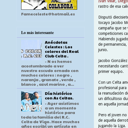
Iván Villar
,
Diego
rastro de esa cal
Fameceleste@hotmail.es
Disputó diecisiet
tocayo Jacobo Mo
campaña que se ve
Lo más interesante
competiciones cas
Habiendo jugado 
Anécdotas
de permanencia, 
Celestes : Los
junio.
colores del Real
Club Celta .
Jacobo González 
- N os hemos
acostumbrado a ver
necesitando cant
nuestro escudo ornado con
primer equipo.
muchos colores : negro ,
naranja , granate , verde ,
Con un Celta ame
blanco , azul marino , a...
profesional para
Día histórico
la reanudación de
con As Celtas.
un dificultoso d
- Ayer asistimos
en aquella jornad
a un momento
histórico para
Pero el joven no
toda la familia del R.C.
de aquella derrot
Celta de Vigo. Hace muchos
años escribí un artículo en
jugando la Liga.