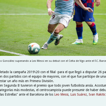
o González superando a Leo Messi en su debut con el Celta de Vigo ante el F.C. Barc
etado la campaña 2019\20 con el filial -para el que llegó a disputar 26 pa
n dos partidos con el equipo de mayores, con el que fue partícipe de una 
 estar un año más en Primera División.
 en Segunda B tuvieron el premio que todo joven futbolista ansía. Acostum
ategorías más modestas, el centrocampista puede presumir de haber debu
las Estrellas" ante el Barcelona de los
Leo Messi
,
Luis Suárez
,
Ivan Rakitic