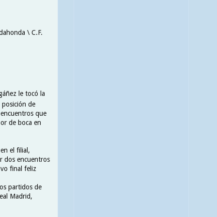
adahonda \ C.F.
áñez le tocó la
a posición de
e encuentros que
bor de boca en
 el filial,
r dos encuentros
o final feliz
dos partidos de
eal Madrid,