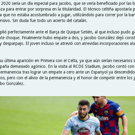
 2020 sería un día especial para Jacobo, que se vería beneficiado por las 
a para entrar por sorpresa en la titularidad. El técnico celtiña apostaría p
la que no estaba acostumbrado a jugar, utilizándolo para correr por la ba
nsivo. Sin duda fue todo un acierto del catalán.
plió perfectamente ante el Barça de Quique Setién, al que incluso pudo g
ante choque. Finalmente hubo empate a dos, y Jacobo González dejó const
 y desparpajo. El joven incluso se atrevió con atrevidas incorporaciones a
su última aparición en Primera con el Celta, ya que aún serían necesarios s
mpaña demasiado agónico. En la visita al RCDE Stadium, Jacobo contó con
 permanencia tras lograr un empate a cero ante un Espanyol ya descendido
os, pero con el alivio de la permanencia y el honor de competir entre los
obo González.