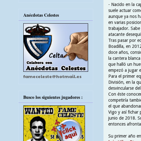
- Nacido en la c
suele actuar com
Anécdotas Celestes
aunque ya nos h
en varias posicio
trabajador. Sabe
atacante desequi
Tras pasar por e
Boadilla, en 2012
doce años, cons
la cantera blanc
que halló un huec
empezó a jugar e
fameceleste@hotmail.es
Para el primer e
División, en la q
desvincularse de
Con éste conocer
Busco los siguientes jugadores :
competiría tamb
el que abandonar
Vigo y así fichar
junio de 2018. Su
entonces afronta
Su primer año en