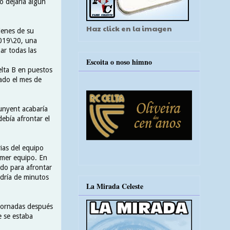
o dejaría algún
Haz click en la imagen
rdenes de su
2019\20, una
ar todas las
Escoita o noso himno
elta B en puestos
ado el mes de
unyent acabaría
ebía afrontar el
ias del equipo
imer equipo. En
ado para afrontar
ndría de minutos
La Mirada Celeste
 jornadas después
e se estaba