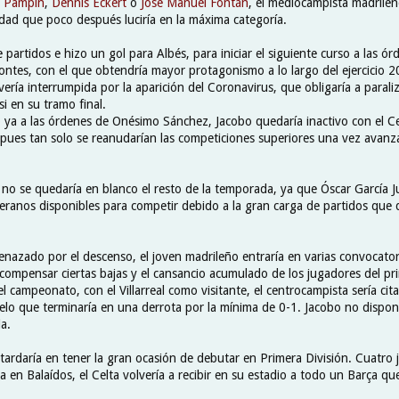
 Pampín
,
Dennis Eckert
o
José Manuel Fontán
, el mediocampista madrileñ
idad que poco después luciría en la máxima categoría.
e partidos e hizo un gol para Albés, para iniciar el siguiente curso a las ó
ntes, con el que obtendría mayor protagonismo a lo largo del ejercicio 
ría interrumpida por la aparición del Coronavirus, que obligaría a paraliz
i en su tramo final.
ya a las órdenes de Onésimo Sánchez, Jacobo quedaría inactivo con el C
pues tan solo se reanudarían las competiciones superiores una vez avanz
no se quedaría en blanco el resto de la temporada, ya que Óscar García J
eranos disponibles para competir debido a la gran carga de partidos que d
nazado por el descenso, el joven madrileño entraría en varias convocator
 compensar ciertas bajas y el cansancio acumulado de los jugadores del pr
l campeonato, con el Villarreal como visitante, el centrocampista sería cit
uelo que terminaría en una derrota por la mínima de 0-1. Jacobo no dispo
a.
 tardaría en tener la gran ocasión de debutar en Primera División. Cuatro
a en Balaídos, el Celta volvería a recibir en su estadio a todo un Barça qu