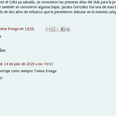
con el Celta ya salvado, se conocieron las primeras altas del club para la
también se conocieron algunas bajas. Jacobo González fue una de esas b
és de dos años de esfuerzo que le permitieron debutar en la máxima cate
xema Ereaga
en
14:59
a
io:
to
24 de julio de 2020 a las 10:02
ortaje como siempre Txema Ereaga
er