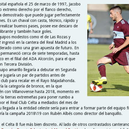
apital española el 25 de marzo de 1997, Jacobo
o extremo derecho por el flanco derecho,
a demostrado que puede jugar perfectamente
nes. Es un chaval con casta, técnico, rápido y
 realizar buenos pases, posee ese descaro de
librante y también hace goles.
quipos modestos como el de Las Rozas y
 ingresó en la cantera del Real Madrid a los
iderado como una gran apuesta de futuro. En
a permaneció cerca de siete temporadas, hasta
o en el filial del ADA Alcorcón, para el que
n Tercera División.
quipo amarillo llegaría a debutar en Segunda
ue jugaría un par de partidos antes de
l club para recalar en el Rayo Majadahonda.
ía la categoría de bronce, en la que
ién con Villanovense hasta 2018, momento en
ía tierras extremeñas para poner rumbo a
 por el Real Club Celta a mediados del mes de
 llegada a la entidad celeste sería para entrar a formar parte del equipo fi
ría la campaña 2018\19 con Rubén Albés como director del banquillo.
 el Celta B fue más bien discreto. Al lado de otros contrastados canteran