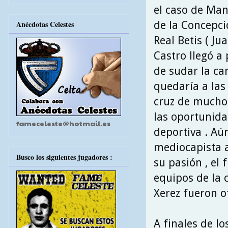
el caso de Man
de la Concepció
Anécdotas Celestes
Real Betis ( Ju
Castro llegó a 
de sudar la ca
quedaría a las
cruz de mucho
las oportunida
fameceleste@hotmail.es
deportiva . Aún
mediocapista a
Busco los siguientes jugadores :
su pasión , el
equipos de la c
Xerez fueron o
A finales de lo