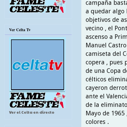
campaña basta
a quedar algo 
objetivos de a
vecino , el Pon
Ver Celta Tv
ascenso a Prim
Manuel Castro
camiseta del C
copera , pues p
de una Copa de
célticos elimin
cayeron derro
ante el Valenci
de la eliminato
Ver el Celta en directo
Mayo de 1965 ,
colores .