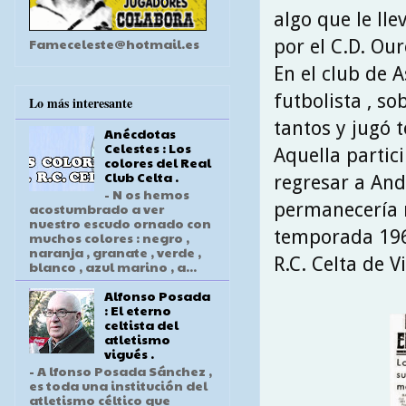
algo que le lle
Fameceleste@hotmail.es
por el C.D. Ou
En el club de
futbolista , s
Lo más interesante
tantos y jugó t
Anécdotas
Celestes : Los
Aquella partici
colores del Real
Club Celta .
regresar a Anda
- N os hemos
permanecería m
acostumbrado a ver
nuestro escudo ornado con
temporada 1964
muchos colores : negro ,
naranja , granate , verde ,
R.C. Celta de Vi
blanco , azul marino , a...
Alfonso Posada
: El eterno
celtista del
atletismo
vigués .
- A lfonso Posada Sánchez ,
es toda una institución del
atletismo céltico que