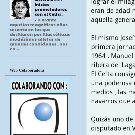
lograr el mila
Inicios
prometedores
eran de edad m
con el Celta .
aquella genera
- D urante
aquellos magníficos años
sesenta en los que
desfilaron por filas célticas
El mismo Joseí
muchísimos atletas de
grandes condiciones , nos
primera jornad
en...
1964 . Manuel 
ribera del Lag
Web Colaboradora
El Celta consi
una poderosa m
medios , las m
navarros que a
Quizás uno de 
disputado en V