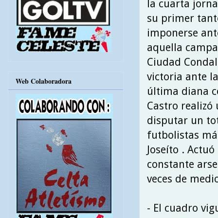
la cuarta jorn
su primer tanto
imponerse ante
aquella campañ
Ciudad Condal (
victoria ante l
Web Colaboradora
última diana co
Castro realizó
disputar un tot
futbolistas más
Joseíto . Actu
constante arse
veces de medio
- El cuadro vi