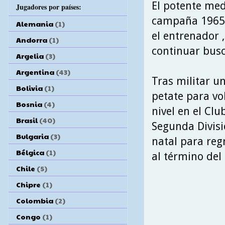
El potente med
Jugadores por países:
campaña 1965\6
Alemania
(1)
el entrenador 
Andorra
(1)
continuar busc
Argelia
(3)
Argentina
(43)
Tras militar un
Bolivia
(1)
petate para vo
Bosnia
(4)
nivel en el Cl
Brasil
(40)
Segunda Divisi
Bulgaria
(3)
natal para reg
Bélgica
(1)
al término del
Chile
(5)
Chipre
(1)
Colombia
(2)
Congo
(1)