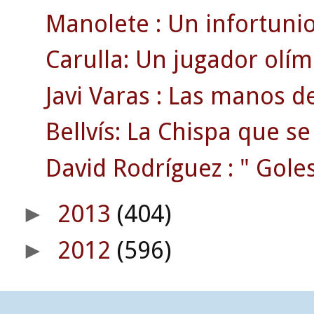
Manolete : Un infortunio
Carulla: Un jugador olímp
Javi Varas : Las manos d
Bellvís: La Chispa que s
David Rodríguez : " Gole
2013
(404)
►
2012
(596)
►