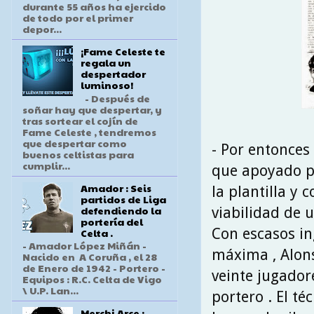
durante 55 años ha ejercido
de todo por el primer
depor...
¡Fame Celeste te
regala un
despertador
luminoso!
- Después de
soñar hay que despertar, y
tras sortear el cojín de
Fame Celeste , tendremos
que despertar como
- Por entonces 
buenos celtistas para
cumplir...
que apoyado po
Amador : Seis
la plantilla y
partidos de Liga
defendiendo la
viabilidad de u
portería del
Con escasos ing
Celta .
- Amador López Miñán -
máxima , Alons
Nacido en A Coruña , el 28
de Enero de 1942 - Portero -
veinte jugador
Equipos : R.C. Celta de Vigo
\ U.P. Lan...
portero . El té
Merchi Arce :