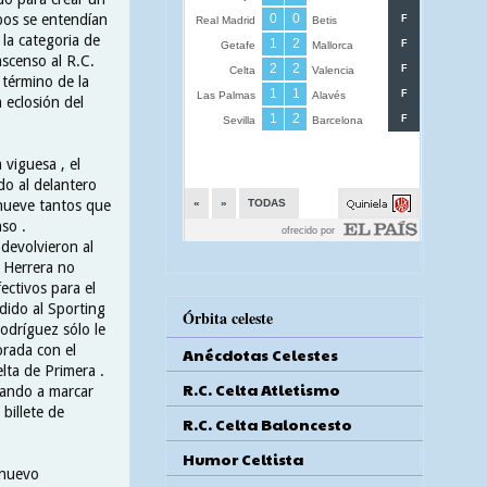
bos se entendían
la categoria de
ascenso al R.C.
 término de la
 eclosión del
 viguesa , el
o al delantero
nueve tantos que
so .
devolvieron al
o Herrera no
ectivos para el
edido al Sporting
Órbita celeste
odríguez sólo le
rada con el
Anécdotas Celestes
lta de Primera .
R.C. Celta Atletismo
egando a marcar
 billete de
R.C. Celta Baloncesto
Humor Celtista
 nuevo