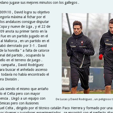
ledano jugase sus mejores minutos con los gallegos .
 2009\10 , David logra su objetivo
tegoría máxima al fichar por el
 los andaluces consigue disputar
Copa y nueve de Liga , y el 22 de
9 anota su primer tanto en la
. Fue en un partido jugado en el
al Mallorca , en un partido en el
abó derrotado por 3-1 . David
de la honrilla " a falta de catorce
inal del partido , ocupando la
llo en el terreno de juego .
te campaña , David Rodríguez
ara buscar el anhelado ascenso
 todavía no había encontrado el
ra División .
uía siendo el mismo que antaño
o el Celta pero con mayor
encia . Llegó a un equipo con
De Lucas y David Rodriguez , un peligroso
nómicas pero con ilusiones
uel Celta , dirigido por el técnico catalán Paco Herrera y formado por un
nos jóvenes y jugadores experimentados , se encontró con el perfecto alia