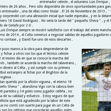
entrenador celeste , el asturiano Luis Enrique ,
antero de 26 años . Pero sólo dispondría de cinco oportunidades para gan
n entrenador , una de ellas como titular . El 26 de Noviembre de 2013 , " 
y sorprendió con una alineación inicial que nadie esperaba , y en la delant
mero 18 David Rodríguez . No sería la tarde del " pequeño Sheva " , y el 
do de Getafe por 2-0 .
Luis Enrique siempre se mostró satisfecho con el trabajo del ariete manch
rno de 2014 , el Celta comenzó a negociar salidas de aquellos jugadores c
 no contase , y David fue uno de esos descartes .
 se puso manos a la obra para desprenderse de
 y fichar a otros con los que el técnico celeste
 Y el mismo día en que se conoce la marcha del
llvís , también se acuerda la marcha del talaverano ,
 dinero al Celta , y así cumplir con su primera
tbol extranjero al fichar por el Brighton de la
inglesa .
tan querido por la afición viguesa , el eterno 18
equeño Sheva " , abandona Vigo con la cabeza bien
06 partidos y 34 goles como jugador celtiña , no
a de su calidad y esfuerzo . Estoy seguro de que
eltista que está agradecido por la labor de este
ue no contó con suerte para jugar en un Celta de
 son los celtistas que recordarán aquellos goles