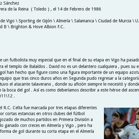
ez Sánchez
vera de la Reina ( Toledo ) , el 14 de Febrero de 1986
 de Vigo \ Sporting de Gijón \ Almería \ Salamanca \ Ciudad de Murcia \ U
id B \ Brighton & Hove Albion F.C.
e un futbolista muy especial que en el final de su etapa en Vigo ha pasad
a el templo de Balaídos . David no es un delantero cualquiera , pues su e
 gol han hecho que figure como una figura importante de un equipo azo
n equipo que tras cinco duros años en Segunda pudo regresar a la categorí
tuvo el atacante talaverano , donde su afición siempre le necesitó y donde
n la boca del gol . Así es como deberíamos describir a este héroe del asc
011\12 .
el R.C. Celta fue marcada por tres etapas diferentes
or cortas estancias en otros clubes del fútbol
gozado de muchos partidos en Primera División a
lo ganado con creces en Almería y Vigo , pero ha
 forma de gol durante su corta etapa en el Almería