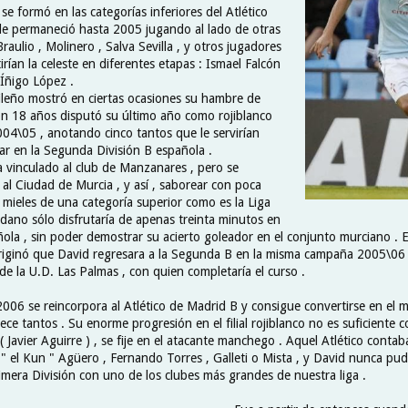
e formó en las categorías inferiores del Atlético
e permaneció hasta 2005 jugando al lado de otras
ulio , Molinero , Salva Sevilla , y otros jugadores
rían la celeste en diferentes etapas : Ismael Falcón
 Íñigo López .
rileño mostró en ciertas ocasiones su hambre de
con 18 años disputó su último año como rojiblanco
04\05 , anotando cinco tantos que le servirían
gar en la Segunda División B española .
a vinculado al club de Manzanares , pero se
al Ciudad de Murcia , y así , saborear con poca
 mieles de una categoría superior como es la Liga
edano sólo disfrutaría de apenas treinta minutos en
ola , sin poder demostrar su acierto goleador en el conjunto murciano . E
iginó que David regresara a la Segunda B en la misma campaña 2005\06 , 
de la U.D. Las Palmas , con quien completaría el curso .
2006 se reincorpora al Atlético de Madrid B y consigue convertirse en el 
ece tantos . Su enorme progresión en el filial rojiblanco no es suficiente 
( Javier Aguirre ) , se fije en el atacante manchego . Aquel Atlético conta
" el Kun " Agüero , Fernando Torres , Galleti o Mista , y David nunca pud
imera División con uno de los clubes más grandes de nuestra liga .