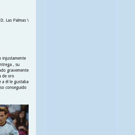
.D. Las Palmas \
o injustamente
ntrega , su
tado gravemente
a de oro
 a él le gustaba
enso conseguido