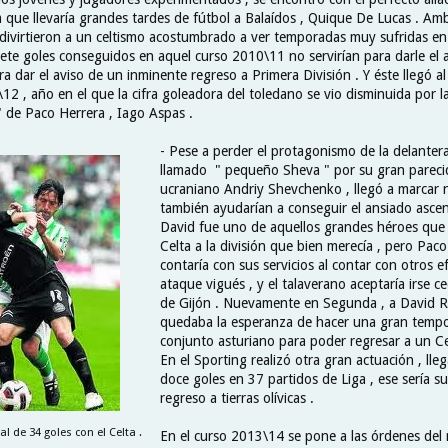
 que llevaría grandes tardes de fútbol a Balaídos , Quique De Lucas . Am
y divirtieron a un celtismo acostumbrado a ver temporadas muy sufridas en 
siete goles conseguidos en aquel curso 2010\11 no servirían para darle el 
ara dar el aviso de un inminente regreso a Primera División . Y éste llegó al
 , año en el que la cifra goleadora del toledano se vio disminuida por la
" de Paco Herrera , Iago Aspas .
- Pese a perder el protagonismo de la delantera
llamado " pequeño Sheva " por su gran parecid
ucraniano Andriy Shevchenko , llegó a marcar 
también ayudarían a conseguir el ansiado ascen
David fue uno de aquellos grandes héroes que 
Celta a la división que bien merecía , pero Pac
contaría con sus servicios al contar con otros ef
ataque vigués , y el talaverano aceptaría irse c
de Gijón . Nuevamente en Segunda , a David R
quedaba la esperanza de hacer una gran tempo
conjunto asturiano para poder regresar a un Ce
En el Sporting realizó otra gran actuación , ll
doce goles en 37 partidos de Liga , ese sería su
regreso a tierras olívicas .
l de 34 goles con el Celta .
En el curso 2013\14 se pone a las órdenes del