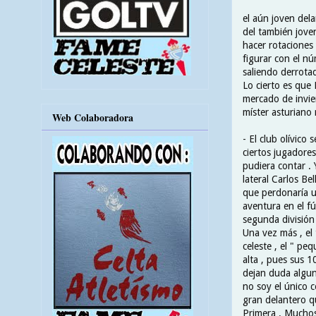
el aún joven del
del también jove
hacer rotaciones 
figurar con el nú
saliendo derrota
Lo cierto es que 
mercado de invie
míster asturiano
Web Colaboradora
- El club olívico
ciertos jugadores
pudiera contar .
lateral Carlos Be
que perdonaría un
aventura en el fú
segunda división 
Una vez más , el 
celeste , el " p
alta , pues sus 1
dejan duda algun
no soy el único c
gran delantero q
Primera . Muchos