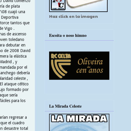
ndo David comenzó
ría de plata
7\08 cuajó una
Haz click en la imagen
n Deportiva
atorce tantos que
de Vigo .
nas de ascenso
Escoita o noso himno
joven toledano
ara debutar en
ano de 2008 David
mera la elástica
 Madrid , y
omandada por el
manchego debería
laridad celeste ,
El ataque céltico
 lujo formado por
aque sería
áciles para los
La Mirada Celeste
arían regresar a
 que el cuadro
n desastre total