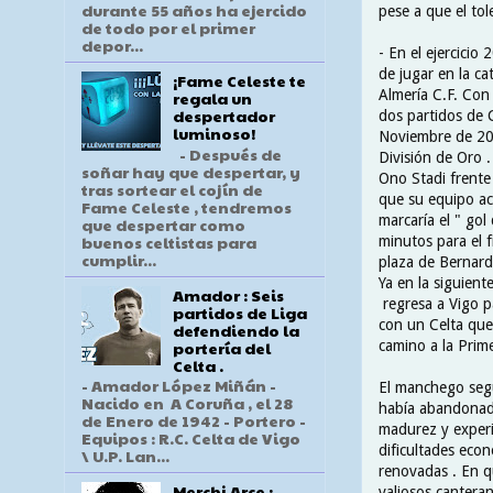
durante 55 años ha ejercido
pese a que el to
de todo por el primer
depor...
- En el ejercicio
de jugar en la ca
¡Fame Celeste te
Almería C.F. Con
regala un
despertador
dos partidos de 
luminoso!
Noviembre de 200
- Después de
División de Oro 
soñar hay que despertar, y
Ono Stadi frente 
tras sortear el cojín de
que su equipo ac
Fame Celeste , tendremos
marcaría el " gol 
que despertar como
buenos celtistas para
minutos para el f
cumplir...
plaza de Bernarde
Ya en la siguien
Amador : Seis
regresa a Vigo p
partidos de Liga
con un Celta que
defendiendo la
portería del
camino a la Prime
Celta .
- Amador López Miñán -
El manchego seg
Nacido en A Coruña , el 28
había abandonad
de Enero de 1942 - Portero -
madurez y experi
Equipos : R.C. Celta de Vigo
dificultades eco
\ U.P. Lan...
renovadas . En q
Merchi Arce :
valiosos cantera