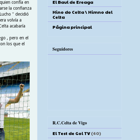
El Baul de Ereaga
 quien confía en
arse la confianza
Hino do Celta \ Himno del
Lucho " decidió
Celta
era volvía a
Celta acabaría
Página principal
ego , pero en el
on los que el
Seguidores
R.C.Celta de Vigo
El Test de Gol TV
(40)