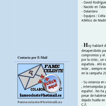
- David Rodrígu
- Nacido en Tala
- Delantero
- Equipos : Celta
Atlético de Madr
H
-
oy hablaré d
desapercibido par
compromiso y el
Contacta por E-Mail
por la crisis , u
española . Ahí es
estar , siempre e
en la campaña 2
- Su estancia en 
, interrumpidas p
español . No ha 
pesar de habérse
dejado huella en
Fameceleste@hotmail.es
C.F.