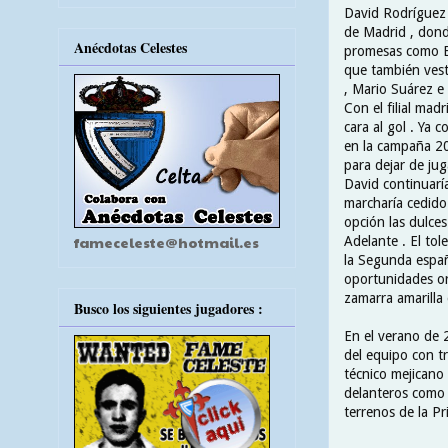
David Rodríguez s
de Madrid , dond
Anécdotas Celestes
promesas como Bra
que también vesti
, Mario Suárez e
Con el filial mad
cara al gol . Ya 
en la campaña 20
para dejar de ju
David continuarí
marcharía cedido 
opción las dulces
fameceleste@hotmail.es
Adelante . El tol
la Segunda españ
oportunidades or
zamarra amarilla 
Busco los siguientes jugadores :
En el verano de 
del equipo con tr
técnico mejicano 
delanteros como 
terrenos de la Pr