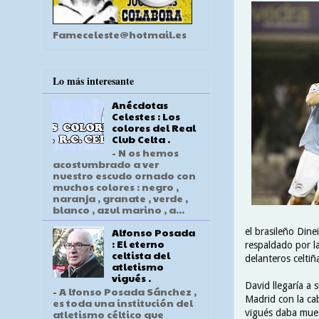
Fameceleste@hotmail.es
Lo más interesante
Anécdotas
Celestes : Los
colores del Real
Club Celta .
- N os hemos
acostumbrado a ver
nuestro escudo ornado con
muchos colores : negro ,
naranja , granate , verde ,
blanco , azul marino , a...
Alfonso Posada
el brasileño Dine
: El eterno
respaldado por la
celtista del
delanteros celtiña
atletismo
vigués .
David llegaría a 
- A lfonso Posada Sánchez ,
Madrid con la ca
es toda una institución del
vigués daba mues
atletismo céltico que