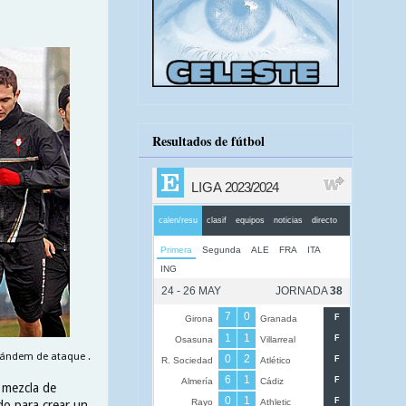
Resultados de fútbol
 tándem de ataque .
a mezcla de
do para crear un