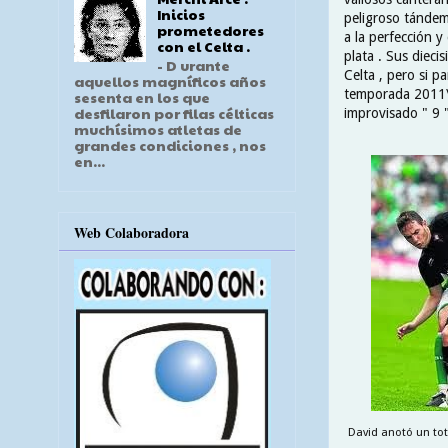
Inicios
peligroso tándem
prometedores
a la perfección 
con el Celta .
plata . Sus dieci
- D urante
Celta , pero si p
aquellos magníficos años
temporada 2011\12
sesenta en los que
desfilaron por filas célticas
improvisado " 9 
muchísimos atletas de
grandes condiciones , nos
en...
Web Colaboradora
David anotó un tota