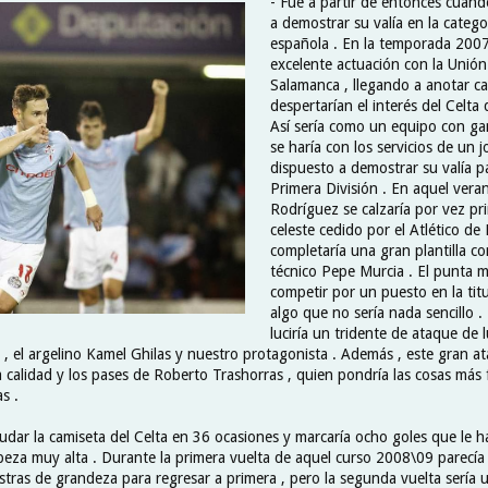
- Fue a partir de entonces cua
a demostrar su valía en la catego
española . En la temporada 200
excelente actuación con la Unió
Salamanca , llegando a anotar c
despertarían el interés del Celta 
Así sería como un equipo con ga
se haría con los servicios de un 
dispuesto a demostrar su valía p
Primera División . En aquel ver
Rodríguez se calzaría por vez pri
celeste cedido por el Atlético de
completaría una gran plantilla c
técnico Pepe Murcia . El punta 
competir por un puesto en la titu
algo que no sería nada sencillo . 
luciría un tridente de ataque de
i , el argelino Kamel Ghilas y nuestro protagonista . Además , este gran at
 calidad y los pases de Roberto Trashorras , quien pondría las cosas más f
s .
sudar la camiseta del Celta en 36 ocasiones y marcaría ocho goles que le h
beza muy alta . Durante la primera vuelta de aquel curso 2008\09 parecía
tras de grandeza para regresar a primera , pero la segunda vuelta sería u