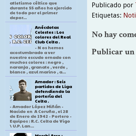
atletismo céltico que
Publicado por
durante 55 años ha ejercido
de todo por el primer
Etiquetas:
Noti
depor...
Anécdotas
Celestes : Los
No hay come
colores del Real
Club Celta .
- N os hemos
Publicar un
acostumbrado a ver
nuestro escudo ornado con
muchos colores : negro ,
naranja , granate , verde ,
blanco , azul marino , a...
Amador : Seis
partidos de Liga
defendiendo la
portería del
Celta .
- Amador López Miñán -
Nacido en A Coruña , el 28
de Enero de 1942 - Portero -
Equipos : R.C. Celta de Vigo
\ U.P. Lan...
Merchi Arce :