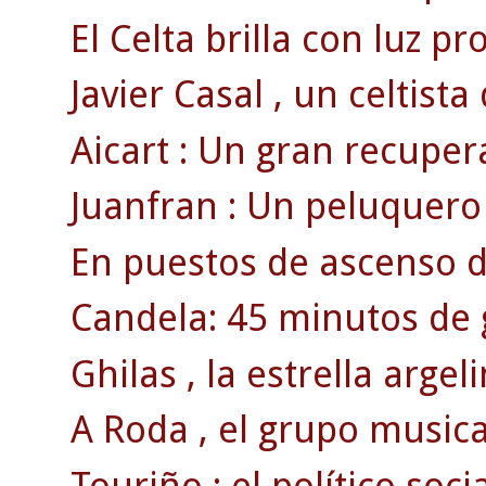
El Celta brilla con luz pro
Javier Casal , un celtista 
Aicart : Un gran recupe
Juanfran : Un peluquero 
En puestos de ascenso di
Candela: 45 minutos de g
Ghilas , la estrella argeli
A Roda , el grupo musical
Touriño : el político socia