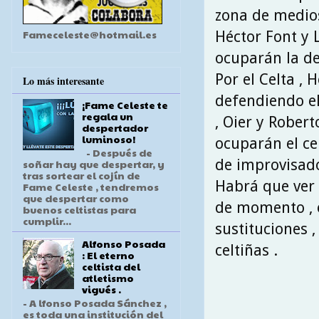
zona de medios
Fameceleste@hotmail.es
Héctor Font y 
ocuparán la de
Por el Celta ,
Lo más interesante
defendiendo el
¡Fame Celeste te
regala un
, Oier y Robert
despertador
luminoso!
ocuparán el ce
- Después de
de improvisado
soñar hay que despertar, y
tras sortear el cojín de
Habrá que ver 
Fame Celeste , tendremos
que despertar como
de momento , e
buenos celtistas para
cumplir...
sustituciones 
Alfonso Posada
celtiñas .
: El eterno
celtista del
atletismo
vigués .
- A lfonso Posada Sánchez ,
es toda una institución del