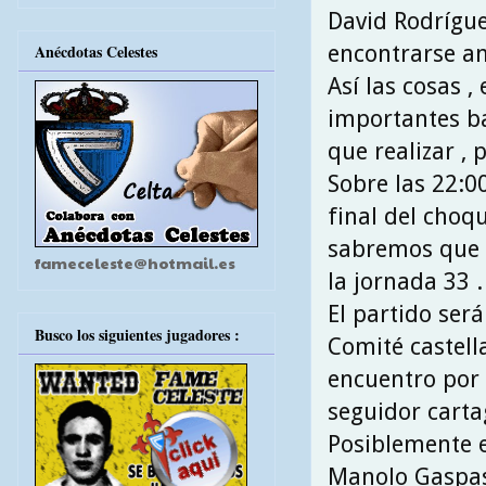
David Rodrígue
encontrarse am
Anécdotas Celestes
Así las cosas ,
importantes ba
que realizar ,
Sobre las 22:0
final del choqu
sabremos que p
fameceleste@hotmail.es
la jornada 33 .
El partido ser
Busco los siguientes jugadores :
Comité castel
encuentro por 
seguidor carta
Posiblemente e
Manolo Gaspas 