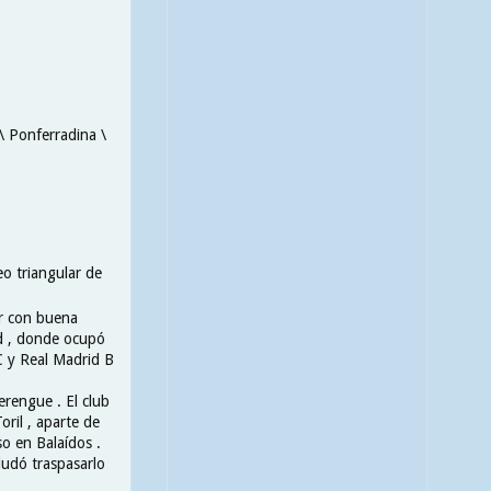
 \ Ponferradina \
eo triangular de
or con buena
id , donde ocupó
C y Real Madrid B
erengue . El club
oril , aparte de
o en Balaídos .
dudó traspasarlo