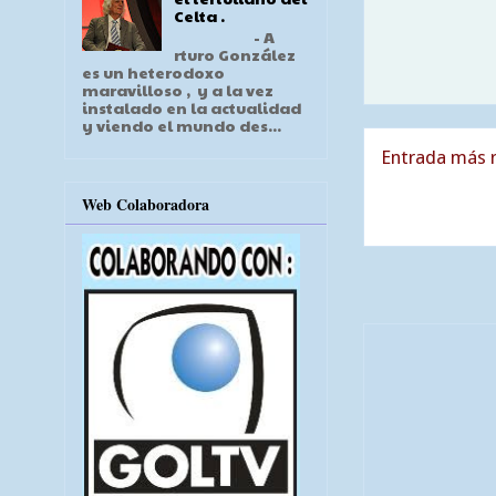
Celta .
- A
rturo González
es un heterodoxo
maravilloso , y a la vez
instalado en la actualidad
y viendo el mundo des...
Entrada más r
Web Colaboradora