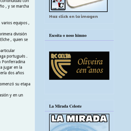
e continuidad con
ño , y se marcha
Haz click en la imagen
 varios equipos ,
rimera división
Escoita o noso himno
Elche , quien se
articular
raga portugués .
a Ponferradina
a jugar en la
ería dos años
 comenzó su etapa
casión y en un
La Mirada Celeste