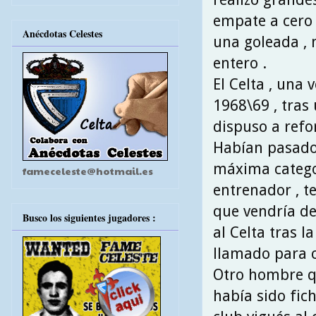
empate a cero 
Anécdotas Celestes
una goleada ,
entero .
El Celta , una
1968\69 , tras 
dispuso a refor
Habían pasado 
máxima categor
fameceleste@hotmail.es
entrenador , t
que vendría des
Busco los siguientes jugadores :
al Celta tras l
llamado para c
Otro hombre qu
había sido fic