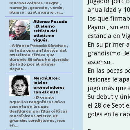
jugador percib
muchos colores : negro ,
naranja , granate , verde ,
anualidad y 10
blanco , azul marino , a...
los que firmab
Alfonso Posada
: El eterno
Payno , sin em
celtista del
estancia en Vig
atletismo
vigués .
En su primer a
- A lfonso Posada Sánchez ,
es toda una institución del
grandísimo Ber
atletismo céltico que
durante 55 años ha ejercido
ascenso .
de todo por el primer
depor...
En las pocas o
Merchi Arce :
lesiones le apa
Inicios
prometedores
jugó más que é
con el Celta .
Su debut y únic
- D urante
aquellos magníficos años
el 28 de Septie
sesenta en los que
desfilaron por filas célticas
goles en la cap
muchísimos atletas de
grandes condiciones , nos
en...