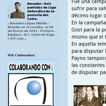
Fue una campa
Amador : Seis
partidos de Liga
sufrir para sal
defendiendo la
portería del
décimo lugar de
Celta .
En la campaña 
- Amador López Miñán -
Nacido en A Coruña , el 28
Gost para la po
de Enero de 1942 - Portero -
Equipos : R.C. Celta de Vigo
mismo que el t
\ U.P. Lan...
En aquella tem
para disputar 
Web Colaboradora
Payno tampoco
las constantes
de disputar pa