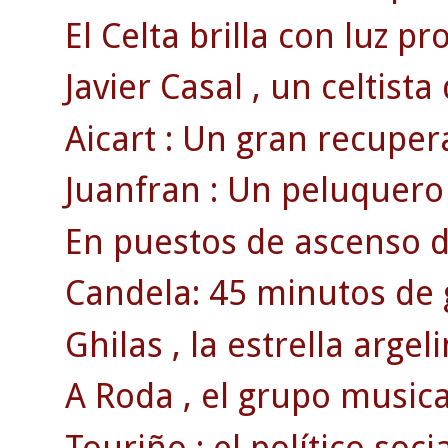
El Celta brilla con luz pro
Javier Casal , un celtista 
Aicart : Un gran recupe
Juanfran : Un peluquero 
En puestos de ascenso di
Candela: 45 minutos de g
Ghilas , la estrella argeli
A Roda , el grupo musical
Touriño : el político socia