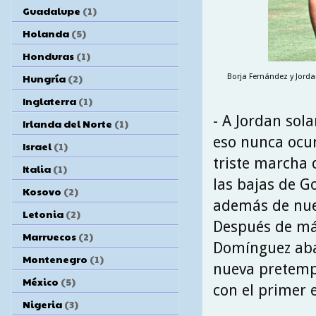
Guadalupe
(1)
Holanda
(5)
Honduras
(1)
Hungría
(2)
Borja Fernández y Jorda
Inglaterra
(1)
- A Jordan sol
Irlanda del Norte
(1)
eso nunca ocur
Israel
(1)
triste marcha d
Italia
(1)
las bajas de G
Kosovo
(2)
además de nue
Letonia
(2)
Después de más
Marruecos
(2)
Domínguez aba
Montenegro
(1)
nueva pretemp
México
(5)
con el primer 
Nigeria
(3)