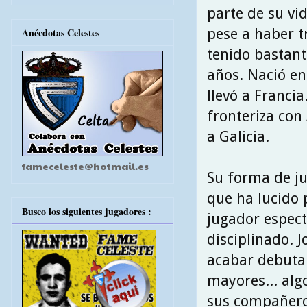
parte de su vi
pese a haber t
Anécdotas Celestes
tenido bastant
años. Nació en
llevó a Franci
fronteriza con
a Galicia.
fameceleste@hotmail.es
Su forma de ju
que ha lucido 
Busco los siguientes jugadores :
jugador espect
disciplinado. 
acabar debutan
mayores... algo
sus compañeros