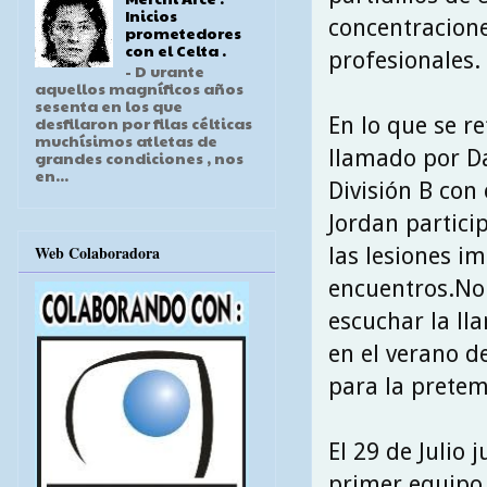
Inicios
concentracione
prometedores
con el Celta .
profesionales.
- D urante
aquellos magníficos años
sesenta en los que
En lo que se re
desfilaron por filas célticas
muchísimos atletas de
llamado por Da
grandes condiciones , nos
en...
División B con
Jordan partici
Web Colaboradora
las lesiones i
encuentros.No
escuchar la ll
en el verano de
para la prete
El 29 de Julio
primer equipo.