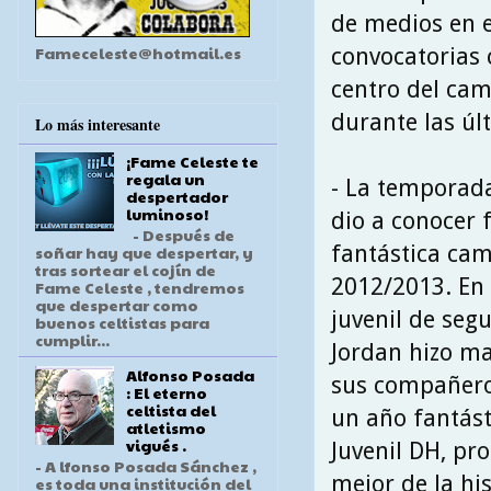
de medios en e
Fameceleste@hotmail.es
convocatorias 
centro del cam
durante las ú
Lo más interesante
¡Fame Celeste te
regala un
- La temporada
despertador
luminoso!
dio a conocer 
- Después de
fantástica ca
soñar hay que despertar, y
tras sortear el cojín de
2012/2013. En
Fame Celeste , tendremos
que despertar como
juvenil de seg
buenos celtistas para
cumplir...
Jordan hizo ma
Alfonso Posada
sus compañero
: El eterno
celtista del
un año fantást
atletismo
vigués .
Juvenil DH, pr
- A lfonso Posada Sánchez ,
mejor de la his
es toda una institución del