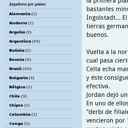
la primera pla
Jugadores por países:
bastantes minu
Alemania
(1)
Ingolstadt... E
Andorra
(1)
tierras german
Argelia
(3)
buenos.
Argentina
(43)
Bolivia
(1)
Vuelta a la no
Bosnia
(4)
cual pasa cier
Celta echa ma
Brasil
(40)
y éste consigu
Bulgaria
(3)
efectiva.
Bélgica
(1)
Jordan dejó un
Chile
(5)
En uno de ello
Chipre
(1)
"derbi de filia
Colombia
(2)
vencieron por 
Congo
(1)