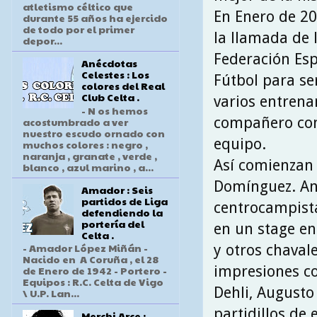
atletismo céltico que
En Enero de 20
durante 55 años ha ejercido
de todo por el primer
la llamada de 
depor...
Federación Es
Anécdotas
Celestes : Los
Fútbol para se
colores del Real
Club Celta .
varios entrena
- N os hemos
compañero con
acostumbrado a ver
nuestro escudo ornado con
equipo.
muchos colores : negro ,
naranja , granate , verde ,
Así comienzan
blanco , azul marino , a...
Domínguez. Ant
Amador : Seis
partidos de Liga
centrocampista
defendiendo la
portería del
en un stage en 
Celta .
- Amador López Miñán -
y otros chaval
Nacido en A Coruña , el 28
impresiones co
de Enero de 1942 - Portero -
Equipos : R.C. Celta de Vigo
Dehli, Augusto
\ U.P. Lan...
partidillos de
Merchi Arce :