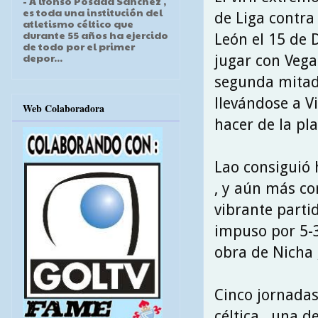
- A lfonso Posada Sánchez ,
es toda una institución del
de Liga contra
atletismo céltico que
durante 55 años ha ejercido
León el 15 de 
de todo por el primer
depor...
jugar con Vega
segunda mitad 
llevándose a V
Web Colaboradora
hacer de la plan
Lao consiguió 
, y aún más co
vibrante partid
impuso por 5-3
obra de Nicha ,
Cinco jornadas
céltica , una 