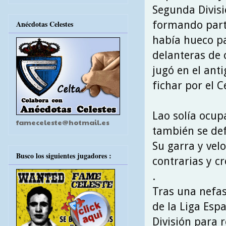
Segunda Divisi
formando part
Anécdotas Celestes
había hueco pa
delanteras de 
jugó en el ant
fichar por el Ce
Lao solía ocup
fameceleste@hotmail.es
también se def
Su garra y velo
Busco los siguientes jugadores :
contrarias y cr
.
Tras una nefas
de la Liga Espa
División para 