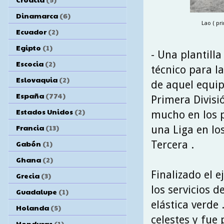
Dinamarca
(6)
Lao ( pr
Ecuador
(2)
Egipto
(1)
- Una plantill
Escocia
(2)
técnico para 
Eslovaquia
(2)
de aquel equip
España
(774)
Primera Divisi
Estados Unidos
(2)
mucho en los p
Francia
(13)
una Liga en lo
Tercera .
Gabón
(1)
Ghana
(2)
Finalizado el e
Grecia
(3)
los servicios d
Guadalupe
(1)
elástica verde
Holanda
(5)
celestes y fue
Honduras
(1)