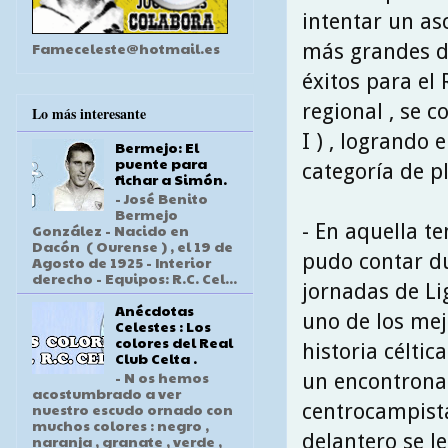
intentar un as
Fameceleste@hotmail.es
más grandes d
éxitos para el
regional , se 
Lo más interesante
I ) , logrando 
Bermejo: El
puente para
categoría de pl
fichar a Simón.
- José Benito
Bermejo
- En aquella t
González - Nacido en
Dacón ( Ourense ) , el 19 de
pudo contar d
Agosto de 1925 - Interior
derecho - Equipos: R.C. Cel...
jornadas de Li
Anécdotas
uno de los mej
Celestes : Los
colores del Real
historia céltic
Club Celta .
- N os hemos
un encontrona
acostumbrado a ver
centrocampista
nuestro escudo ornado con
muchos colores : negro ,
delantero se l
naranja , granate , verde ,