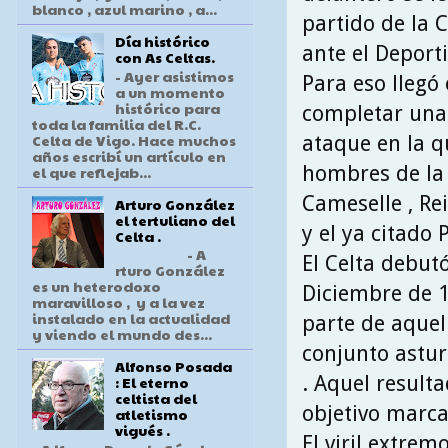
blanco , azul marino , a...
partido de la 
Día histórico
ante el Deport
con As Celtas.
- Ayer asistimos
Para eso llegó
a un momento
histórico para
completar una 
toda la familia del R.C.
Celta de Vigo. Hace muchos
ataque en la q
años escribí un artículo en
hombres de la t
el que reflejab...
Cameselle , Rei
Arturo González
el tertuliano del
y el ya citado P
Celta .
- A
El Celta debutó
rturo González
es un heterodoxo
Diciembre de 1
maravilloso , y a la vez
instalado en la actualidad
parte de aquel
y viendo el mundo des...
conjunto astur
Alfonso Posada
. Aquel result
: El eterno
celtista del
objetivo marcad
atletismo
vigués .
El viril extre