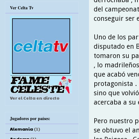
Ver Celta Tv
del campeonato
conseguir ser 
Uno de los par
disputado en B
tomaron su par
, lo madrileño
que acabó venc
protagonista . 
sino que volvió
Ver el Celta en directo
acercaba a su 
Jugadores por países:
Pero nuestro p
Alemania
(1)
se obtuvo el a
Andorra
(1)