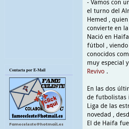
- Vamos con un
el turno del Al
Hemed , quien
convierte en l
Nació en Haifa 
fútbol , viend
conocidos como
muy especial y
Contacta por E-Mail
Revivo
.
En las dos úl
de futbolistas
Liga de las est
novedad , desd
El de Haifa fu
Fameceleste@hotmail.es