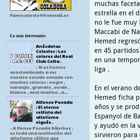
muchas faceta
estrella en el 
Fameceleste@hotmail.es
no le fue muy 
Maccabi de Naz
Lo más interesante
Hemed regresó 
Anécdotas
en 45 partidos
Celestes : Los
colores del Real
en una tempor
Club Celta .
- N os hemos
liga .
acostumbrado a ver
nuestro escudo ornado con
muchos colores : negro ,
naranja , granate , verde ,
En el verano d
blanco , azul marino , a...
Hemed ficha po
Alfonso Posada
años y se prod
: El eterno
celtista del
Espanyol de Ba
atletismo
vigués .
y ayudó en la v
- A lfonso Posada Sánchez ,
es toda una institución del
sirvieron para
atletismo céltico que