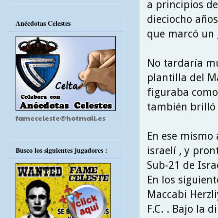
a principios d
dieciocho años
Anécdotas Celestes
que marcó un g
No tardaría mu
plantilla del M
figuraba como 
también brilló 
fameceleste@hotmail.es
En ese mismo a
israelí , y pr
Busco los siguientes jugadores :
Sub-21 de Israe
En los siguient
Maccabi Herzli
F.C. . Bajo la