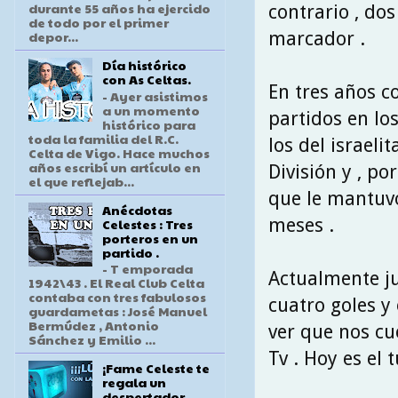
durante 55 años ha ejercido
contrario , dos
de todo por el primer
marcador .
depor...
Día histórico
con As Celtas.
En tres años c
- Ayer asistimos
a un momento
partidos en lo
histórico para
toda la familia del R.C.
los del israeli
Celta de Vigo. Hace muchos
años escribí un artículo en
División y , po
el que reflejab...
que le mantuvo
Anécdotas
meses .
Celestes : Tres
porteros en un
partido .
- T emporada
Actualmente ju
1942\43 . El Real Club Celta
contaba con tres fabulosos
cuatro goles y 
guardametas : José Manuel
Bermúdez , Antonio
ver que nos cue
Sánchez y Emilio ...
Tv . Hoy es el
¡Fame Celeste te
regala un
despertador