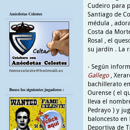
Cudeiro para p
Santiago de Co
Anécdotas Celestes
médula , adora
Costa da Morte
Rosal , el ques
su jardín . La 
- Según infor
fameceleste@hotmail.es
Gallego
, Xerar
bachillerato en
Busco los siguientes jugadores :
Ourense ( el q
lleva el nomb
Pedrayo ) y ju
baloncesto en 
Deportiva de 