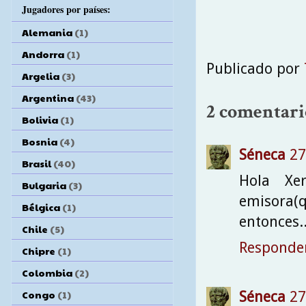
Jugadores por países:
Alemania
(1)
Andorra
(1)
Publicado por
Argelia
(3)
Argentina
(43)
2 comentari
Bolivia
(1)
Bosnia
(4)
Séneca
27
Brasil
(40)
Hola Xe
Bulgaria
(3)
emisora(
Bélgica
(1)
entonces.
Chile
(5)
Responde
Chipre
(1)
Colombia
(2)
Congo
(1)
Séneca
27