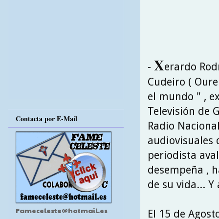
X
-
erardo Rodr
Cudeiro ( Oure
el mundo " , e
Televisión de 
Contacta por E-Mail
Radio Nacional
audiovisuales 
periodista ava
desempeña , ha
de su vida... Y
Fameceleste@hotmail.es
El 15 de Agost