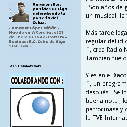
Amador : Seis
. Son años de 
partidos de Liga
defendiendo la
un musical ll
portería del
Celta .
- Amador López Miñán -
Más tarde leg
Nacido en A Coruña , el 28
de Enero de 1942 - Portero -
regular del id
Equipos : R.C. Celta de Vigo
\ U.P. Lan...
"
, crea Radio N
También fue di
Web Colaboradora
Y es en el Xac
"
, un programa
después . Se l
buena nota , l
patrocinase y 
la TVE Internac