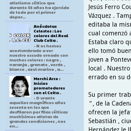
atletismo céltico que
Jesús Ferro Co
durante 55 años ha ejercido
de todo por el primer
Vázquez . Tamp
depor...
editaba la mi
Anécdotas
Celestes : Los
cual comenzó a
colores del Real
Club Celta .
Estaba claro q
- N os hemos
ello tomó buen
acostumbrado a ver
nuestro escudo ornado con
joven a Pontev
muchos colores : negro ,
naranja , granate , verde ,
local . Nuestr
blanco , azul marino , a...
errado en su d
Merchi Arce :
Inicios
prometedores
con el Celta .
Su primer trab
- D urante
aquellos magníficos años
"
, de la Caden
sesenta en los que
ofrecen la jef
desfilaron por filas célticas
muchísimos atletas de
Sebastián , ci
grandes condiciones , nos
en...
Hernández le l