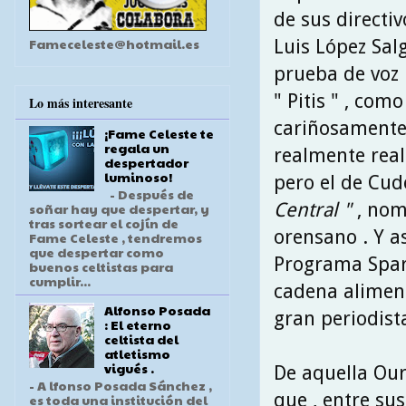
de sus directiv
Fameceleste@hotmail.es
Luis López Salg
prueba de voz .
" Pitis " , com
Lo más interesante
cariñosamente
¡Fame Celeste te
regala un
realmente real
despertador
luminoso!
pero el de Cud
- Después de
Central "
, nom
soñar hay que despertar, y
tras sortear el cojín de
orensano . Y a
Fame Celeste , tendremos
que despertar como
Programa Spar 
buenos celtistas para
cumplir...
cadena aliment
Alfonso Posada
gran periodista
: El eterno
celtista del
atletismo
vigués .
De aquella Our
- A lfonso Posada Sánchez ,
que , entre sus
es toda una institución del