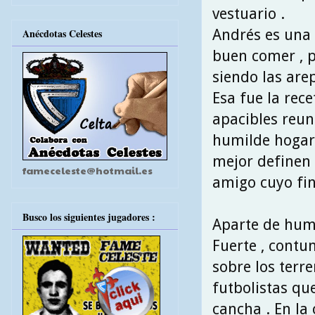
vestuario .
Andrés es una 
Anécdotas Celestes
buen comer , p
siendo las are
Esa fue la rec
apacibles reun
humilde hogar 
mejor definen 
fameceleste@hotmail.es
amigo cuyo fin
Busco los siguientes jugadores :
Aparte de humi
Fuerte , contu
sobre los terre
futbolistas qu
cancha . En la 