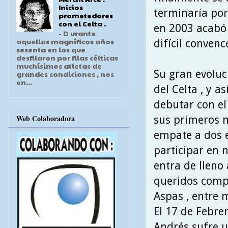
Inicios
terminaría por 
prometedores
con el Celta .
en 2003 acabó 
- D urante
aquellos magníficos años
difícil convenc
sesenta en los que
desfilaron por filas célticas
muchísimos atletas de
Su gran evoluc
grandes condiciones , nos
en...
del Celta , y 
debutar con el 
Web Colaboradora
sus primeros m
empate a dos 
participar en 
entra de lleno
queridos compa
Aspas , entre 
El 17 de Febrer
Andrés sufre u