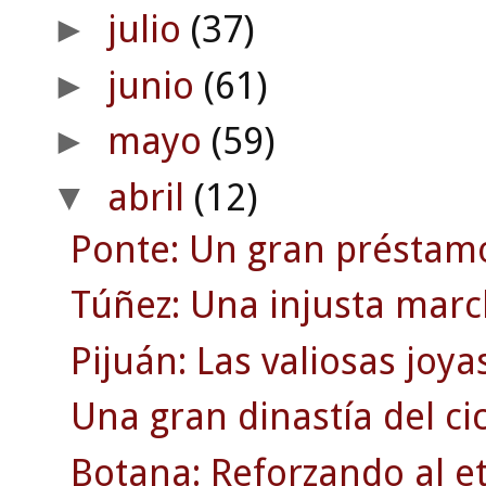
julio
(37)
►
junio
(61)
►
mayo
(59)
►
abril
(12)
▼
Ponte: Un gran préstamo
Túñez: Una injusta march
Pijuán: Las valiosas joya
Una gran dinastía del cic
Botana: Reforzando al et