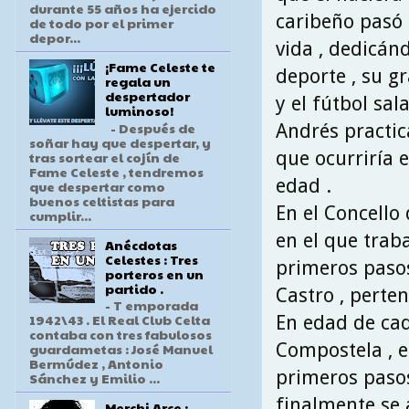
durante 55 años ha ejercido
caribeño pasó
de todo por el primer
depor...
vida , dedicán
¡Fame Celeste te
deporte , su gr
regala un
despertador
y el fútbol sa
luminoso!
- Después de
Andrés practic
soñar hay que despertar, y
que ocurriría 
tras sortear el cojín de
Fame Celeste , tendremos
edad .
que despertar como
buenos celtistas para
En el Concello
cumplir...
en el que tra
Anécdotas
Celestes : Tres
primeros pasos
porteros en un
partido .
Castro , perten
- T emporada
1942\43 . El Real Club Celta
En edad de cad
contaba con tres fabulosos
Compostela , e
guardametas : José Manuel
Bermúdez , Antonio
primeros paso
Sánchez y Emilio ...
finalmente se
Merchi Arce :