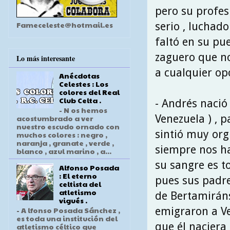
pero su profes
Fameceleste@hotmail.es
serio , luchado
faltó en su pue
zaguero que no
Lo más interesante
a cualquier op
Anécdotas
Celestes : Los
colores del Real
Club Celta .
- Andrés nació
- N os hemos
Venezuela ) , p
acostumbrado a ver
nuestro escudo ornado con
sintió muy org
muchos colores : negro ,
naranja , granate , verde ,
siempre nos ha
blanco , azul marino , a...
su sangre es t
Alfonso Posada
: El eterno
pues sus padre
celtista del
atletismo
de Bertamiráns
vigués .
emigraron a V
- A lfonso Posada Sánchez ,
es toda una institución del
que él naciera 
atletismo céltico que