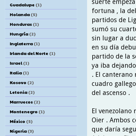
suerte empezab
Guadalupe
(1)
fortuna , la d
Holanda
(5)
partidos de Li
Honduras
(1)
sumó su cuarto
Hungría
(2)
sin lugar a dud
Inglaterra
(1)
en su día debu
Irlanda del Norte
(1)
partido de la 
Israel
(1)
ya iba dejando
Italia
(1)
. El canterano
Kosovo
(2)
cuadro gallego
del ascenso .
Letonia
(2)
Marruecos
(2)
El venezolano 
Montenegro
(1)
Oier . Ambos 
México
(5)
que daría segu
Nigeria
(3)