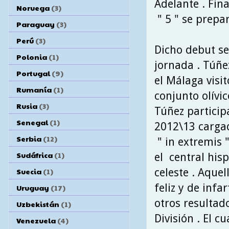
Adelante . Fina
Noruega
(3)
" 5 " se prepa
Paraguay
(3)
Perú
(3)
Dicho debut se
Polonia
(1)
jornada . Túñe
Portugal
(9)
el Málaga visi
Rumanía
(1)
conjunto olívic
Rusia
(3)
Túñez partici
Senegal
(1)
2012\13 cargada
Serbia
(12)
" in extremis "
Sudáfrica
(1)
el central his
celeste . Aque
Suecia
(1)
feliz y de infa
Uruguay
(17)
otros resultad
Uzbekistán
(1)
División . El c
Venezuela
(4)