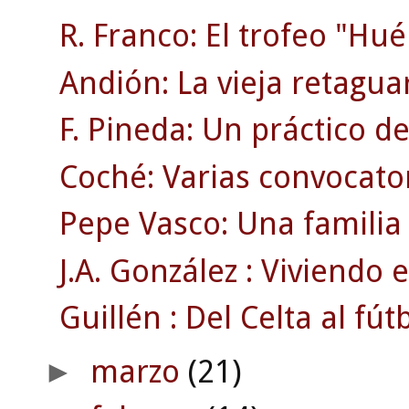
R. Franco: El trofeo "Hu
Andión: La vieja retaguar
F. Pineda: Un práctico d
Coché: Varias convocatori
Pepe Vasco: Una familia d
J.A. González : Viviendo e
Guillén : Del Celta al fú
marzo
(21)
►