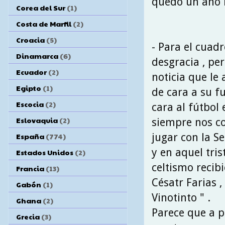
quedó un año 
Corea del Sur
(1)
Costa de Marfil
(2)
Croacia
(5)
- Para el cuad
Dinamarca
(6)
desgracia , pe
Ecuador
(2)
noticia que le
Egipto
(1)
de cara a su f
Escocia
(2)
cara al fútbol 
Eslovaquia
(2)
siempre nos c
jugar con la Se
España
(774)
y en aquel tris
Estados Unidos
(2)
celtismo recib
Francia
(13)
Césatr Farias ,
Gabón
(1)
Vinotinto " .
Ghana
(2)
Parece que a p
Grecia
(3)