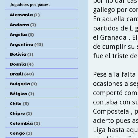
por no dar cas
Jugadores por países:
gallego por co
Alemania
(1)
En aquella cam
Andorra
(1)
partidos de Li
Argelia
(3)
el Granada . E
Argentina
(43)
de cumplir su 
Bolivia
(1)
fue el triste 
Bosnia
(4)
Pese a la falt
Brasil
(40)
ocasiones a se
Bulgaria
(3)
comportó como 
Bélgica
(1)
contaba con sus
Chile
(5)
Compostela , p
Chipre
(1)
acierto pues a
Colombia
(2)
Liga hasta aqu
Congo
(1)