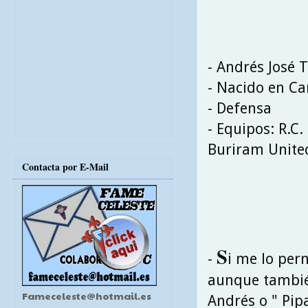
- Andrés José 
- Nacido en Ca
- Defensa
- Equipos: R.C.
Buriram Unite
Contacta por E-Mail
S
-
i me lo per
aunque tambié
Fameceleste@hotmail.es
Andrés o " Pip