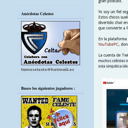
gran podcast.
Yo soy un fiel s
Anécdotas Celestes
Estos chicos sue
divertido chat en
que convierte a 
En la plataforma
YouTubePC
, don
La cuenta de Twit
muchos celtistas 
esta simpática id
fameceleste@hotmail.es
Busco los siguientes jugadores :