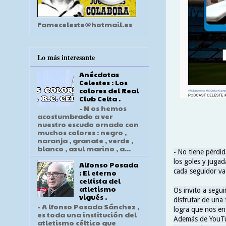
Fameceleste@hotmail.es
Lo más interesante
Anécdotas
Celestes : Los
colores del Real
Club Celta .
- N os hemos
acostumbrado a ver
nuestro escudo ornado con
muchos colores : negro ,
naranja , granate , verde ,
blanco , azul marino , a...
No tiene pérdid
-
los goles y jugad
Alfonso Posada
cada seguidor vat
: El eterno
celtista del
atletismo
Os invito a segu
vigués .
disfrutar de una
- A lfonso Posada Sánchez ,
logra que nos en
es toda una institución del
Además de YouTub
atletismo céltico que