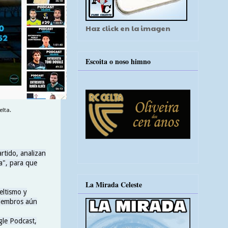
Haz click en la imagen
Escoita o noso himno
elta.
rtido, analizan
ra", para que
La Mirada Celeste
eltismo y
miembros aún
gle Podcast,