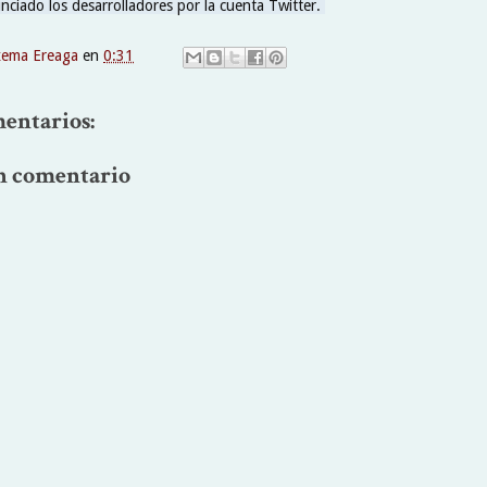
ciado los desarrolladores por la cuenta Twitter.
xema Ereaga
en
0:31
entarios:
n comentario