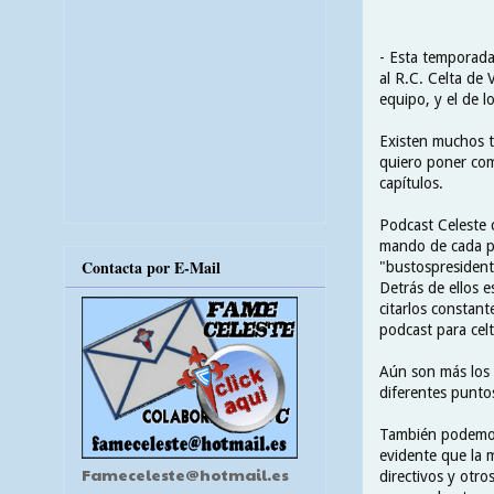
- Esta temporada
al R.C. Celta de
equipo, y el de l
Existen muchos t
quiero poner como
capítulos.
Podcast Celeste 
mando de cada pr
Contacta por E-Mail
"bustospresident
Detrás de ellos 
citarlos constan
podcast para celt
Aún son más los 
diferentes puntos
También podemos e
evidente que la 
Fameceleste@hotmail.es
directivos y otr