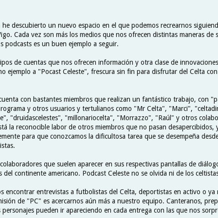
 he descubierto un nuevo espacio en el que podemos recrearnos siguien
 Vigo. Cada vez son más los medios que nos ofrecen distintas maneras de 
os podcasts es un buen ejemplo a seguir.
ipos de cuentas que nos ofrecen información y otra clase de innovacione
 ejemplo a "Pocast Celeste", frescura sin fin para disfrutar del Celta con
cuenta con bastantes miembros que realizan un fantástico trabajo, con "pa
ograma y otros usuarios y tertulianos como "Mr Celta", "Marci", "celtadi
e", "druidascelestes", "millonariocelta", "Morrazzo", "Raúl" y otros colab
está la reconocible labor de otros miembros que no pasan desapercibidos, y
temente para que conozcamos la dificultosa tarea que se desempeña desde 
istas.
colaboradores que suelen aparecer en sus respectivas pantallas de diálogo
 del continente americano. Podcast Celeste no se olvida ni de los celtista
ncontrar entrevistas a futbolistas del Celta, deportistas en activo o ya 
misión de "PC" es acercarnos aún más a nuestro equipo. Canteranos, prep
os personajes pueden ir apareciendo en cada entrega con las que nos sorp