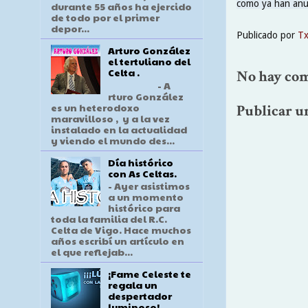
como ya han anun
durante 55 años ha ejercido
de todo por el primer
depor...
Publicado por
T
Arturo González
el tertuliano del
Celta .
No hay com
- A
rturo González
es un heterodoxo
Publicar u
maravilloso , y a la vez
instalado en la actualidad
y viendo el mundo des...
Día histórico
con As Celtas.
- Ayer asistimos
a un momento
histórico para
toda la familia del R.C.
Celta de Vigo. Hace muchos
años escribí un artículo en
el que reflejab...
¡Fame Celeste te
regala un
despertador
luminoso!