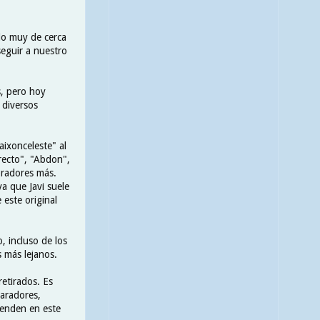
do muy de cerca
seguir a nuestro
s, pero hoy
 diversos
ixonceleste" al
recto", "Abdon",
oradores más.
a que Javi suele
este original
, incluso de los
s más lejanos.
retirados. Es
aradores,
renden en este