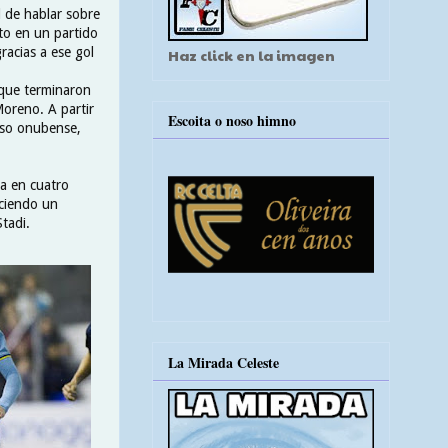
d de hablar sobre
to en un partido
gracias a ese gol
Haz click en la imagen
 que terminaron
Moreno. A partir
Escoita o noso himno
toso onubense,
va en cuatro
uciendo un
tadi.
La Mirada Celeste