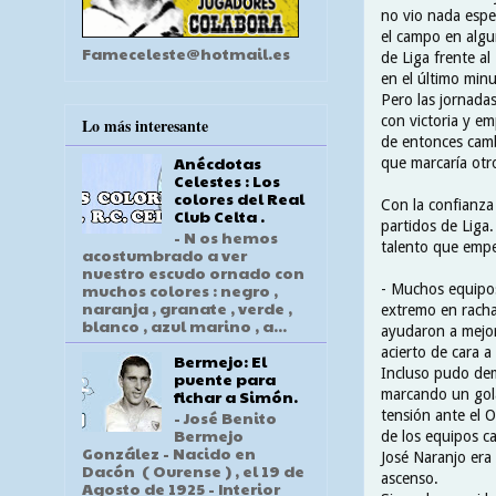
no vio nada espe
el campo en algu
Fameceleste@hotmail.es
de Liga frente al 
en el último minu
Pero las jornada
con victoria y e
Lo más interesante
de entonces camb
Anécdotas
que marcaría otr
Celestes : Los
colores del Real
Con la confianza
Club Celta .
partidos de Liga.
- N os hemos
talento que empe
acostumbrado a ver
nuestro escudo ornado con
muchos colores : negro ,
- Muchos equipos 
naranja , granate , verde ,
extremo en racha
blanco , azul marino , a...
ayudaron a mejor
acierto de cara a
Bermejo: El
Incluso pudo de
puente para
marcando un gola
fichar a Simón.
tensión ante el O
- José Benito
Bermejo
de los equipos c
González - Nacido en
José Naranjo era
Dacón ( Ourense ) , el 19 de
ascenso.
Agosto de 1925 - Interior