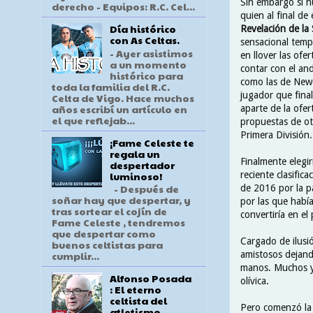
Sin embargo si 
derecho - Equipos: R.C. Cel...
quien al final de
Día histórico
Revelación de la
con As Celtas.
sensacional temp
- Ayer asistimos
en llover las ofe
a un momento
contar con el and
histórico para
como las de Newc
toda la familia del R.C.
jugador que fina
Celta de Vigo. Hace muchos
años escribí un artículo en
aparte de la ofert
el que reflejab...
propuestas de ot
Primera División.
¡Fame Celeste te
regala un
Finalmente elegi
despertador
luminoso!
reciente clasific
- Después de
de 2016 por la p
soñar hay que despertar, y
por las que había
tras sortear el cojín de
convertiría en e
Fame Celeste , tendremos
que despertar como
Cargado de ilusi
buenos celtistas para
amistosos dejand
cumplir...
manos. Muchos y
Alfonso Posada
olívica.
: El eterno
celtista del
Pero comenzó la 
atletismo