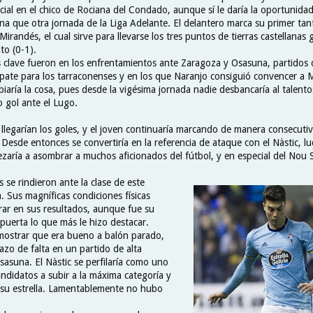
cial en el chico de Rociana del Condado, aunque sí le daría la oportunida
na que otra jornada de la Liga Adelante. El delantero marca su primer tan
Mirandés, el cual sirve para llevarse los tres puntos de tierras castellanas 
to (0-1).
s clave fueron en los enfrentamientos ante Zaragoza y Osasuna, partidos
mpate para los tarraconenses y en los que Naranjo consiguió convencer a 
iaría la cosa, pues desde la vigésima jornada nadie desbancaría al talen
o gol ante el Lugo.
 llegarían los goles, y el joven continuaría marcando de manera consecuti
 Desde entonces se convertiría en la referencia de ataque con el Nàstic, l
zaría a asombrar a muchos aficionados del fútbol, y en especial del Nou S
se rindieron ante la clase de este
. Sus magníficas condiciones físicas
ar en sus resultados, aunque fue su
 puerta lo que más le hizo destacar.
mostrar que era bueno a balón parado,
zo de falta en un partido de alta
sasuna. El Nàstic se perfilaría como uno
andidatos a subir a la máxima categoría y
 su estrella. Lamentablemente no hubo