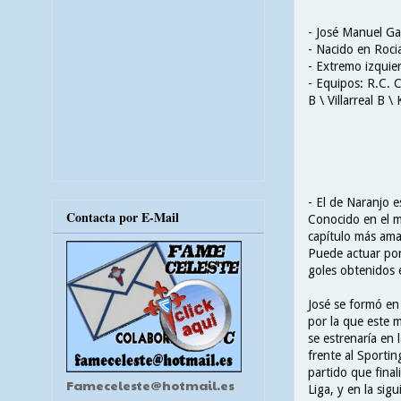
- José Manuel Ga
- Nacido en Roci
- Extremo izquie
- Equipos: R.C. C
B \ Villarreal B 
- El de Naranjo e
Contacta por E-Mail
Conocido en el m
capítulo más ama
Puede actuar por
goles obtenidos e
José se formó en 
por la que este 
se estrenaría en
frente al Sportin
partido que fina
Fameceleste@hotmail.es
Liga, y en la sig