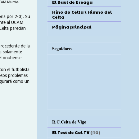
El Baul de Ereaga
UCAM Murcia.
Hino do Celta \ Himno del
Celta
ria por 2-0). Su
ente al UCAM
Página principal
Celta parecían
procedente de la
Seguidores
ña solamente
 el onubense
on el futbolista
 esos problemas
figurará como un
R.C.Celta de Vigo
El Test de Gol TV
(40)