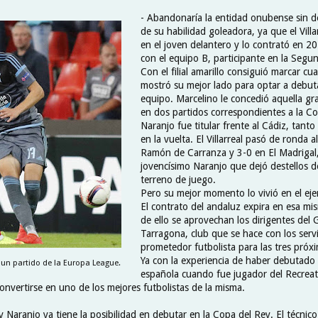
- Abandonaría la entidad onubense sin d
de su habilidad goleadora, ya que el Villar
en el joven delantero y lo contrató en 2
con el equipo B, participante en la Segun
Con el filial amarillo consiguió marcar cu
mostró su mejor lado para optar a debuta
equipo. Marcelino le concedió aquella g
en dos partidos correspondientes a la Co
Naranjo fue titular frente al Cádiz, tanto
en la vuelta. El Villarreal pasó de ronda a
Ramón de Carranza y 3-0 en El Madrigal
jovencísimo Naranjo que dejó destellos de
terreno de juego.
Pero su mejor momento lo vivió en el eje
El contrato del andaluz expira en esa m
de ello se aprovechan los dirigentes del 
Tarragona, club que se hace con los servi
prometedor futbolista para las tres pró
Ya con la experiencia de haber debutado 
un partido de la Europa League.
española cuando fue jugador del Recreati
onvertirse en uno de los mejores futbolistas de la misma.
y Naranjo ya tiene la posibilidad en debutar en la Copa del Rey. El técni