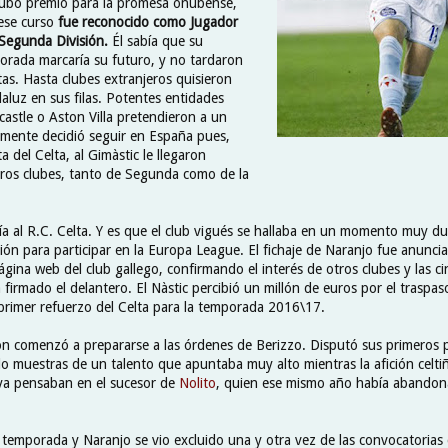
hubo premio para la promesa onubense,
 ese curso
fue reconocido como Jugador
 Segunda División.
Él sabía que su
orada marcaría su futuro, y no tardaron
rtas. Hasta clubes extranjeros quisieron
aluz en sus filas. Potentes entidades
astle o Aston Villa pretendieron a un
lmente decidió seguir en España pues,
a del Celta, al Gimàstic le llegaron
ros clubes, tanto de Segunda como de la
ría al R.C. Celta. Y es que el club vigués se hallaba en un momento muy du
ación para participar en la Europa League. El fichaje de Naranjo fue anunci
ágina web del club gallego, confirmando el interés de otros clubes y las 
 firmado el delantero. El Nàstic percibió un millón de euros por el traspas
l primer refuerzo del Celta para la temporada 2016\17.
ón comenzó a prepararse a las órdenes de Berizzo. Disputó sus primeros 
o muestras de un talento que apuntaba muy alto mientras la afición celtiñ
a pensaban en el sucesor de
Nolito
, quien ese mismo año había abandona
temporada y Naranjo se vio excluido una y otra vez de las convocatorias