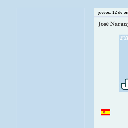
jueves, 12 de e
José Naranj