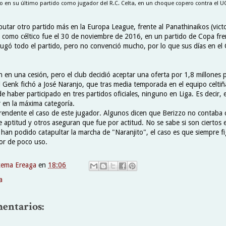
o en su último partido como jugador del R.C. Celta, en un choque copero contra el 
putar otro partido más en la Europa League, frente al Panathinaikos (victo
 como céltico fue el 30 de noviembre de 2016, en un partido de Copa fr
jugó todo el partido, pero no convenció mucho, por lo que sus días en el 
en una cesión, pero el club decidió aceptar una oferta por 1,8 millones 
El Genk fichó a José Naranjo, que tras media temporada en el equipo celti
 haber participado en tres partidos oficiales, ninguno en Liga. Es decir,
r en la máxima categoría.
rendente el caso de este jugador. Algunos dicen que Berizzo no contaba c
e aptitud y otros aseguran que fue por actitud. No se sabe si son ciertos
 han podido catapultar la marcha de "Naranjito", el caso es que siempre 
or de poco uso.
xema Ereaga
en
18:06
a
entarios: