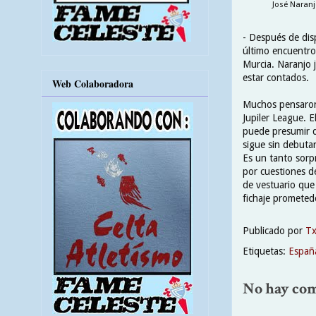
José Naranj
- Después de dis
último encuentro
Murcia. Naranjo 
estar contados.
Web Colaboradora
Muchos pensaron 
Jupiler League. 
puede presumir de
sigue sin debuta
Es un tanto sorp
por cuestiones d
de vestuario que
fichaje prometed
Publicado por
T
Etiquetas:
Españ
No hay com