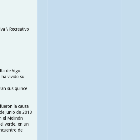
lva \ Recreativo
lta de Vigo.
 ha vivido su
ran sus quince
 fueron la causa
 de junio de 2013
n el Molinón
 el verde, en un
encuentro de