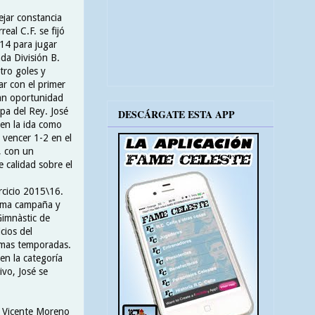
ejar constancia
real C.F. se fijó
014 para jugar
da División B.
atro goles y
r con el primer
ran oportunidad
pa del Rey. José
DESCÁRGATE ESTA APP
 en la ida como
l vencer 1-2 en el
, con un
 calidad sobre el
rcicio 2015\16.
isma campaña y
Gimnàstic de
cios del
ximas temporadas.
en la categoría
vo, José se
co Vicente Moreno