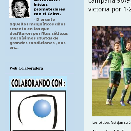
campaña 96\97 
Inicios
victoria por 1-
prometedores
con el Celta .
- D urante
aquellos magníficos años
sesenta en los que
desfilaron por filas célticas
muchísimos atletas de
grandes condiciones , nos
en...
Web Colaboradora
Los célticos festejan su ú