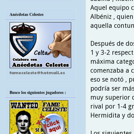
Aquel equipo c
Anécdotas Celestes
Albéniz , quie
aquella contun
Después de dos
1 y 3-2 respec
máxima categor
comenzaba a co
fameceleste@hotmail.es
eso se notó , p
podría ser más
Busco los siguientes jugadores :
muy superior d
rival por 1-4 g
Hermidita y dos
Los siguientes