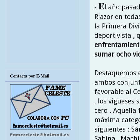
E
-
l año pasad
Riazor en toda
la Primera Divi
deportivista , 
enfrentamiento
sumar ocho vict
Destaquemos e
Contacta por E-Mail
ambos conjunto
favorable al Ce
, los vigueses
cero . Aquella 
máxima categor
siguientes : Sá
Fameceleste@hotmail.es
Sabina , Machic