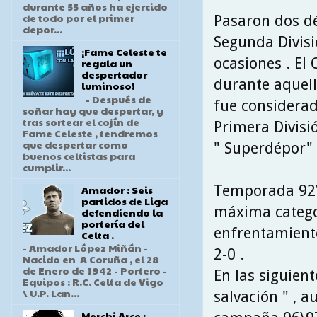
durante 55 años ha ejercido
de todo por el primer
Pasaron dos dé
depor...
Segunda Divisi
¡Fame Celeste te
ocasiones . El 
regala un
despertador
durante aquell
luminoso!
- Después de
fue considerad
soñar hay que despertar, y
tras sortear el cojín de
Primera Divisi
Fame Celeste , tendremos
que despertar como
" Superdépor" 
buenos celtistas para
cumplir...
Temporada 92\9
Amador : Seis
partidos de Liga
máxima catego
defendiendo la
portería del
enfrentamiento
Celta .
- Amador López Miñán -
2-0 .
Nacido en A Coruña , el 28
de Enero de 1942 - Portero -
En las siguien
Equipos : R.C. Celta de Vigo
\ U.P. Lan...
salvación " , 
Merchi Arce :