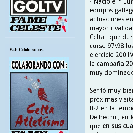
- Nació el " Eu
equipos galle
actuaciones en
mayor rivalidad
Celta , que dur
curso 97\98 lo
Web Colaboradora
ejercicio 2001
la campaña 200
muy dominado p
Sentó muy bien
próximas visita
0-2 en la temp
De hecho , en 
que
en sus cua