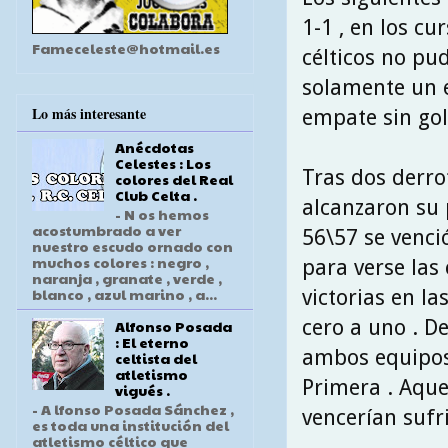
1-1 , en los cu
Fameceleste@hotmail.es
célticos no pud
solamente un e
Lo más interesante
empate sin gol
Anécdotas
Celestes : Los
Tras dos derro
colores del Real
Club Celta .
alcanzaron su 
- N os hemos
acostumbrado a ver
56\57 se venci
nuestro escudo ornado con
muchos colores : negro ,
para verse las 
naranja , granate , verde ,
blanco , azul marino , a...
victorias en l
cero a uno . De
Alfonso Posada
: El eterno
ambos equipos
celtista del
atletismo
Primera . Aque
vigués .
- A lfonso Posada Sánchez ,
vencerían sufr
es toda una institución del
atletismo céltico que