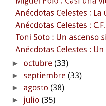
Miguel Polo : Casi una v
Anécdotas Celestes : La ú
Anécdotas Celestes : C.F.
Toni Soto : Un ascenso s
Anécdotas Celestes : Un 
octubre
(33)
►
septiembre
(33)
►
agosto
(38)
►
julio
(35)
►