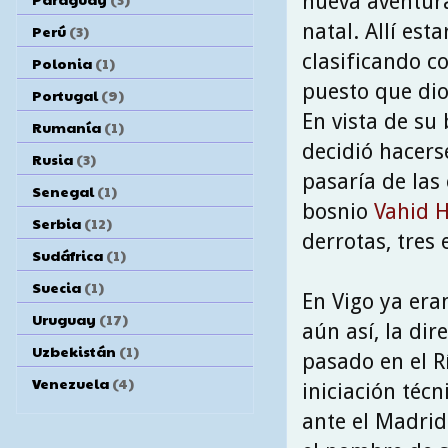
nueva aventura
natal. Allí es
Perú
(3)
clasificando c
Polonia
(1)
puesto que dio
Portugal
(9)
En vista de su 
Rumanía
(1)
decidió hacers
Rusia
(3)
pasaría de las
Senegal
(1)
bosnio
Vahid H
Serbia
(12)
derrotas, tres 
Sudáfrica
(1)
Suecia
(1)
En Vigo ya era
Uruguay
(17)
aún así, la dir
Uzbekistán
(1)
pasado en el R
Venezuela
(4)
iniciación téc
ante el Madrid