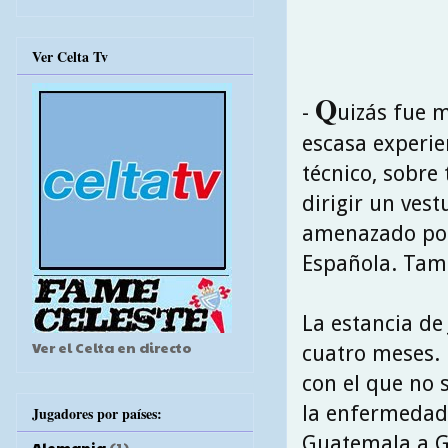
Ver Celta Tv
Q
-
uizás fue 
escasa experie
técnico, sobre
dirigir un ves
amenazado por 
Española. Tamp
La estancia de
Ver el Celta en directo
cuatro meses. 
con el que no 
la enfermedad 
Jugadores por países:
Guatemala a G
Alemania
(1)