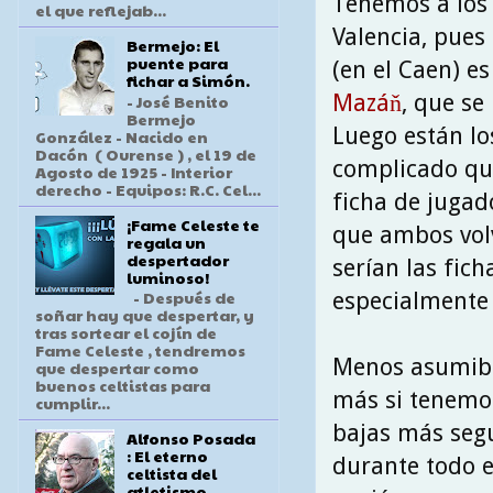
Tenemos a los 
el que reflejab...
Valencia, pues
Bermejo: El
puente para
(en el Caen) es
fichar a Simón.
Mazáň
, que se
- José Benito
Bermejo
Luego están lo
González - Nacido en
Dacón ( Ourense ) , el 19 de
complicado que
Agosto de 1925 - Interior
derecho - Equipos: R.C. Cel...
ficha de juga
¡Fame Celeste te
que ambos volv
regala un
despertador
serían las fic
luminoso!
- Después de
especialmente 
soñar hay que despertar, y
tras sortear el cojín de
Fame Celeste , tendremos
Menos asumible
que despertar como
buenos celtistas para
más si tenemos
cumplir...
bajas más segu
Alfonso Posada
: El eterno
durante todo e
celtista del
atletismo