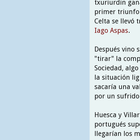
txuriurdin gan
primer triunfo
Celta se llevó
Iago Aspas
.
Después vino s
"tirar" la com
Sociedad, algo
la situación li
sacaría una val
por un sufrido 
Huesca y Villar
portugués supo
llegarían los 