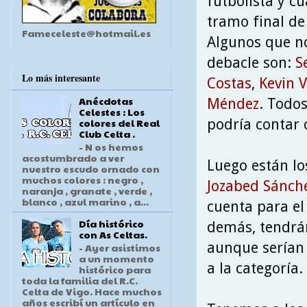
futbolista y c
tramo final de
Fameceleste@hotmail.es
Algunos que no
debacle son:
S
Lo más interesante
Costas
,
Kevin 
Anécdotas
Méndez
. Todos
Celestes : Los
podría contar
colores del Real
Club Celta .
- N os hemos
acostumbrado a ver
Luego están l
nuestro escudo ornado con
muchos colores : negro ,
Jozabed Sánch
naranja , granate , verde ,
blanco , azul marino , a...
cuenta para el 
Día histórico
demás, tendrán
con As Celtas.
aunque serían
- Ayer asistimos
a un momento
a la categoría.
histórico para
toda la familia del R.C.
Celta de Vigo. Hace muchos
años escribí un artículo en