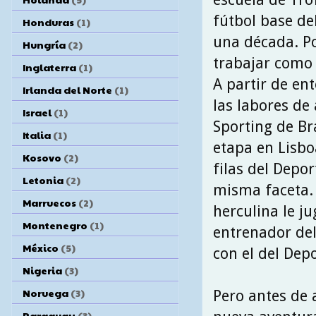
fútbol base de
Honduras
(1)
una década. Po
Hungría
(2)
trabajar como 
Inglaterra
(1)
A partir de en
Irlanda del Norte
(1)
las labores de
Israel
(1)
Sporting de Br
Italia
(1)
etapa en Lisbo
Kosovo
(2)
filas del Depo
Letonia
(2)
misma faceta. 
Marruecos
(2)
herculina le j
Montenegro
(1)
entrenador del
México
(5)
con el del Depo
Nigeria
(3)
Noruega
(3)
Pero antes de 
Paraguay
(3)