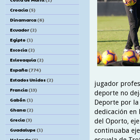
Croacia
(5)
Dinamarca
(6)
Ecuador
(2)
Egipto
(1)
Escocia
(2)
Eslovaquia
(2)
España
(774)
Estados Unidos
(2)
jugador profes
Francia
(13)
deporte no dej
Gabón
(1)
Deporte por la
Ghana
(2)
dedicación en 
Grecia
(3)
del Oporto, ej
Guadalupe
(1)
continuaba eje
escuela de Tro
Holanda
(5)