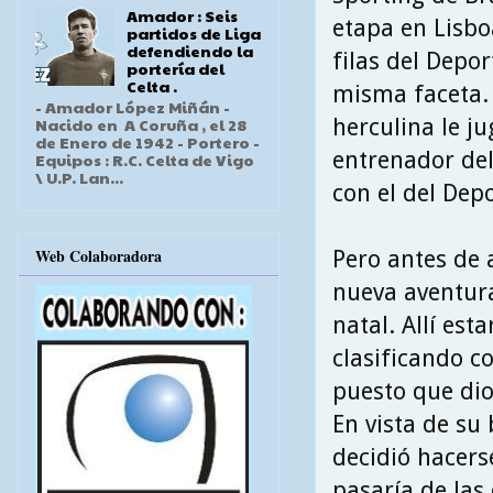
Amador : Seis
etapa en Lisbo
partidos de Liga
defendiendo la
filas del Depo
portería del
Celta .
misma faceta. 
- Amador López Miñán -
herculina le j
Nacido en A Coruña , el 28
de Enero de 1942 - Portero -
entrenador del
Equipos : R.C. Celta de Vigo
\ U.P. Lan...
con el del Depo
Web Colaboradora
Pero antes de 
nueva aventura
natal. Allí es
clasificando c
puesto que dio
En vista de su 
decidió hacers
pasaría de las