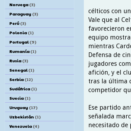
Noruega
(3)
célticos con un
Paraguay
(3)
Vale que al Cel
Perú
(3)
favorecieron e
Polonia
(1)
equipo mostra
Portugal
(9)
mientras Card
Rumanía
(1)
Defensa de cin
Rusia
(3)
jugadores como
Senegal
(1)
afición, y el 
Serbia
(12)
tras la última 
Sudáfrica
(1)
competidor qu
Suecia
(1)
Ese partido an
Uruguay
(17)
señalada marc
Uzbekistán
(1)
necesitado de 
Venezuela
(4)