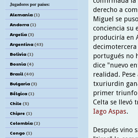
confirmada la
Jugadores por países:
derecho a com
Alemania
(1)
Miguel se pus
Andorra
(1)
conciencia su 
Argelia
(3)
produciría en 
Argentina
(43)
decimotercera
Bolivia
(1)
portugués no h
Bosnia
(4)
dice "nuevo en
realidad. Pese
Brasil
(40)
txuriurdin gan
Bulgaria
(3)
primer triunfo
Bélgica
(1)
Celta se llevó
Chile
(5)
Iago Aspas
.
Chipre
(1)
Colombia
(2)
Después vino s
Congo
(1)