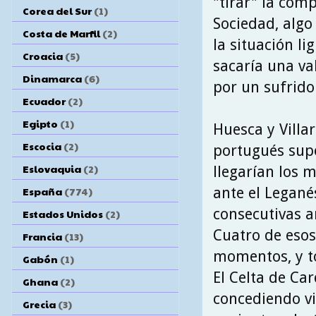
"tirar" la com
Corea del Sur
(1)
Sociedad, algo
Costa de Marfil
(2)
la situación li
Croacia
(5)
sacaría una val
Dinamarca
(6)
por un sufrido 
Ecuador
(2)
Egipto
(1)
Huesca y Villar
Escocia
(2)
portugués supo
Eslovaquia
(2)
llegarían los 
ante el Legané
España
(774)
consecutivas an
Estados Unidos
(2)
Cuatro de esos
Francia
(13)
momentos, y to
Gabón
(1)
El Celta de Ca
Ghana
(2)
concediendo vi
Grecia
(3)