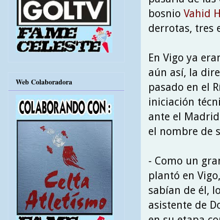
bosnio
Vahid H
derrotas, tres 
En Vigo ya era
aún así, la dir
Web Colaboradora
pasado en el R
iniciación téc
ante el Madrid
el nombre de s
- Como un gra
plantó en Vigo
sabían de él, 
asistente de D
en su etapa co