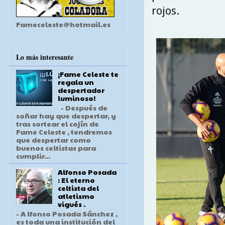
rojos.
Fameceleste@hotmail.es
Lo más interesante
¡Fame Celeste te
regala un
despertador
luminoso!
- Después de
soñar hay que despertar, y
tras sortear el cojín de
Fame Celeste , tendremos
que despertar como
buenos celtistas para
cumplir...
Alfonso Posada
: El eterno
celtista del
atletismo
vigués .
- A lfonso Posada Sánchez ,
es toda una institución del