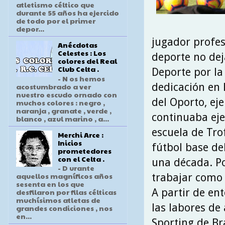
atletismo céltico que
durante 55 años ha ejercido
de todo por el primer
depor...
jugador profes
Anécdotas
Celestes : Los
deporte no dej
colores del Real
Club Celta .
Deporte por la
- N os hemos
dedicación en 
acostumbrado a ver
nuestro escudo ornado con
del Oporto, ej
muchos colores : negro ,
naranja , granate , verde ,
continuaba eje
blanco , azul marino , a...
escuela de Tro
Merchi Arce :
Inicios
fútbol base de
prometedores
con el Celta .
una década. Po
- D urante
aquellos magníficos años
trabajar como 
sesenta en los que
A partir de en
desfilaron por filas célticas
muchísimos atletas de
las labores de
grandes condiciones , nos
en...
Sporting de Br