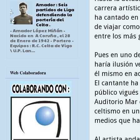
Amador : Seis
carrera artíst
partidos de Liga
defendiendo la
ha cantado en 
portería del
Celta .
de viajar como 
- Amador López Miñán -
entre los más 
Nacido en A Coruña , el 28
de Enero de 1942 - Portero -
Equipos : R.C. Celta de Vigo
\ U.P. Lan...
Pues en uno de
haría ilusión 
Web Colaboradora
él mismo en aq
El cantante ha
público vigués
Auditorio Mar 
celtismo en un
medios que han
Al artista anda