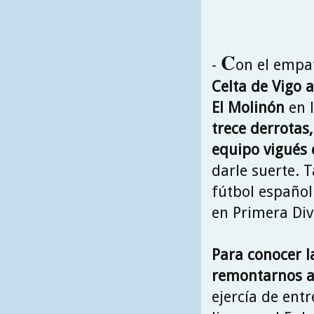
C
-
on el empa
Celta de Vigo 
El Molinón
en l
trece derrotas,
equipo vigués 
darle suerte. 
fútbol español
en Primera Div
Para conocer l
remontarnos a
ejercía de ent