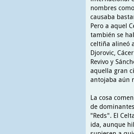
nombres como e
causaba basta
Pero a aquel Ce
también se hal
celtiña alineó 
Djorovic, Cáce
Revivo y Sánch
aquella gran ci
antojaba aún 
La cosa comen
de dominantes
"Reds". El Cel
ida, aunque hi
supiesen a qui