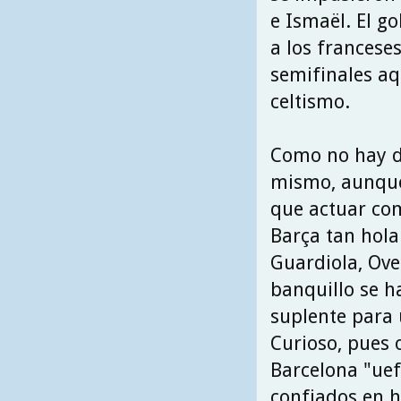
e Ismaël. El go
a los francese
semifinales aq
celtismo.
Como no hay dos
mismo, aunque 
que actuar com
Barça tan hola
Guardiola, Over
banquillo se ha
suplente para 
Curioso, pues 
Barcelona "ue
confiados en h