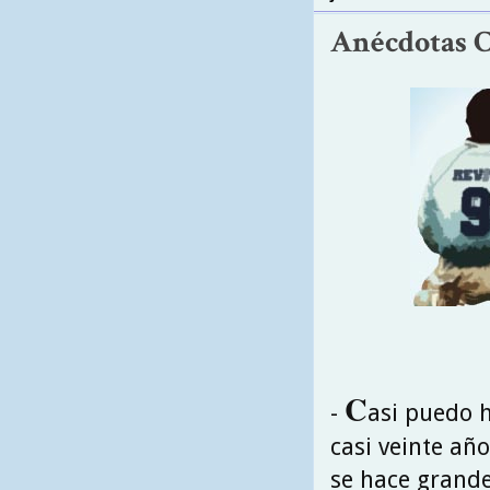
Anécdotas C
C
-
asi puedo 
casi veinte añ
se hace grand