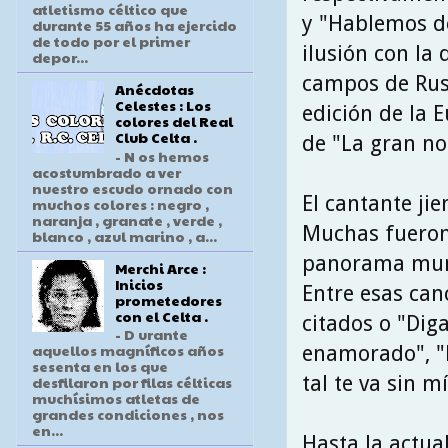
atletismo céltico que
y "Hablemos de
durante 55 años ha ejercido
de todo por el primer
ilusión con la
depor...
campos de Rusi
Anécdotas
Celestes : Los
edición de la 
colores del Real
Club Celta .
de "La gran no
- N os hemos
acostumbrado a ver
nuestro escudo ornado con
El cantante jie
muchos colores : negro ,
naranja , granate , verde ,
Muchas fueron 
blanco , azul marino , a...
panorama mund
Merchi Arce :
Inicios
Entre esas can
prometedores
con el Celta .
citados o "Dig
- D urante
aquellos magníficos años
enamorado", "B
sesenta en los que
tal te va sin m
desfilaron por filas célticas
muchísimos atletas de
grandes condiciones , nos
en...
Hasta la actua