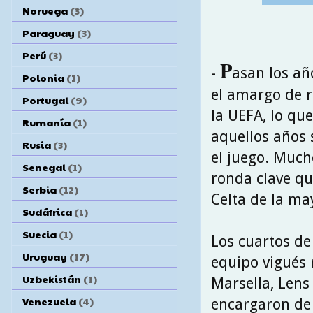
Noruega
(3)
Paraguay
(3)
Perú
(3)
P
-
asan los añ
Polonia
(1)
el amargo de r
Portugal
(9)
la UEFA, lo q
Rumanía
(1)
aquellos años 
Rusia
(3)
el juego. Much
Senegal
(1)
ronda clave qu
Serbia
(12)
Celta de la ma
Sudáfrica
(1)
Suecia
(1)
Los cuartos de
Uruguay
(17)
equipo vigués
Uzbekistán
(1)
Marsella, Lens 
Venezuela
(4)
encargaron de 