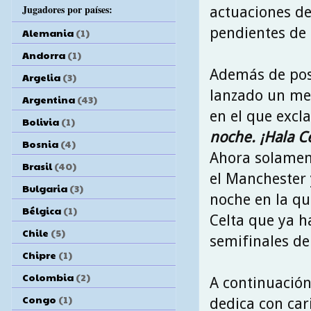
Jugadores por países:
actuaciones d
pendientes de 
Alemania
(1)
Andorra
(1)
Además de posa
Argelia
(3)
lanzado un me
Argentina
(43)
en el que exc
Bolivia
(1)
noche. ¡Hala Ce
Bosnia
(4)
Ahora solament
Brasil
(40)
el Manchester 
Bulgaria
(3)
noche en la qu
Bélgica
(1)
Celta que ya ha
Chile
(5)
semifinales de
Chipre
(1)
Colombia
(2)
A continuación
Congo
(1)
dedica con car