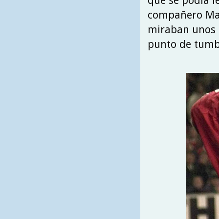
que se podía l
compañero Maz
miraban unos a
punto de tumb