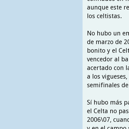
aunque este rep
los celtistas.
No hubo un emp
de marzo de 20
bonito y el Cel
vencedor al ba
acertado con l
a los vigueses,
semifinales de
Sí hubo más pa
el Celta no pa
2006\07, cuand
y en el campo