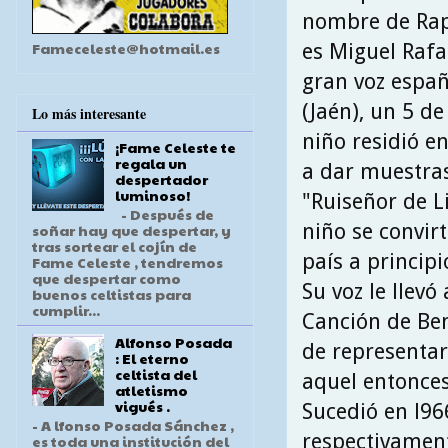
nombre de Rap
Fameceleste@hotmail.es
es Miguel Rafa
gran voz españ
(Jaén), un 5 d
Lo más interesante
niño residió e
¡Fame Celeste te
regala un
a dar muestras
despertador
luminoso!
"Ruiseñor de L
- Después de
niño se convir
soñar hay que despertar, y
tras sortear el cojín de
país a principi
Fame Celeste , tendremos
que despertar como
Su voz le llevó
buenos celtistas para
cumplir...
Canción de Ben
Alfonso Posada
de representar
: El eterno
celtista del
aquel entonces 
atletismo
vigués .
Sucedió en l966
- A lfonso Posada Sánchez ,
respectivamen
es toda una institución del