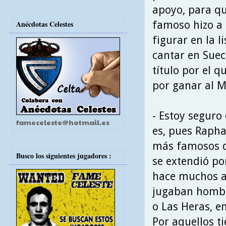
apoyo, para qu
famoso hizo a 
Anécdotas Celestes
figurar en la l
cantar en Suec
título por el 
por ganar al M
- Estoy seguro
fameceleste@hotmail.es
es, pues Rapha
más famosos d
Busco los siguientes jugadores :
se extendió p
hace muchos añ
jugaban hombr
o Las Heras, en
Por aquellos 