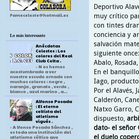
Deportivo Alav
Fameceleste@hotmail.es
muy crítico pa
con tintes dra
conciencia y a
Lo más interesante
salvación mate
Anécdotas
Celestes : Los
siguiente once
colores del Real
Club Celta .
Abalo, Rosada,
- N os hemos
En el banquill
acostumbrado a ver
nuestro escudo ornado con
Iago, producto
muchos colores : negro ,
naranja , granate , verde ,
Por el Alavés, 
blanco , azul marino , a...
Calderón, Cane
Alfonso Posada
: El eterno
Natxo Garro, C
celtista del
atletismo
dispuesto,
arbi
vigués .
dato- el señor
- A lfonso Posada Sánchez ,
es toda una institución del
el duelo coper
atletismo céltico que