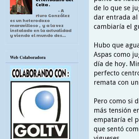
Celta .
de lo que se j
- A
rturo González
dar entrada al
es un heterodoxo
maravilloso , y a la vez
cambiaría el 
instalado en la actualidad
y viendo el mundo des...
Hubo que aguar
Aspas como jug
Web Colaboradora
día de hoy. Mi
perfecto centr
remata con un 
Pero como si d
más tensión en
empataría el p
que sentó como
vigueses.