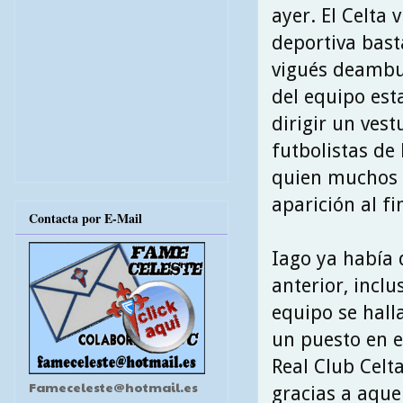
ayer. El Celta 
deportiva bas
vigués deambu
del equipo es
dirigir un ves
futbolistas de 
quien muchos c
aparición al fi
Contacta por E-Mail
Iago ya había 
anterior, incl
equipo se hall
un puesto en e
Real Club Celt
Fameceleste@hotmail.es
gracias a aque