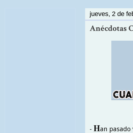
jueves, 2 de f
Anécdotas Ce
H
-
an pasado 