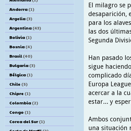
El milagro se 
Andorra
(1)
desaparición, e
Argelia
(3)
para los alave
Argentina
(43)
las dos última
Bolivia
(1)
Segunda Divisi
Bosnia
(4)
Brasil
(40)
Han pasado lo
Bulgaria
(3)
sigue haciendo
complicado día
Bélgica
(1)
Europa League 
Chile
(5)
acercar a la cu
Chipre
(1)
estar... y espe
Colombia
(2)
Congo
(1)
Ambos conjunt
Corea del Sur
(1)
una situación 
Costa de Marfil
(2)