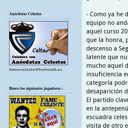
- Como ya he d
Anécdotas Celestes
equipo no anda
aquel curso 2
que la honra, 
descenso a Se
latente que nu
mucho aquel dí
fameceleste@hotmail.es
insuficiencia 
categoría podrí
Busco los siguientes jugadores :
desaparición d
El partido clav
en la antepenú
escuadra celest
visita de otro