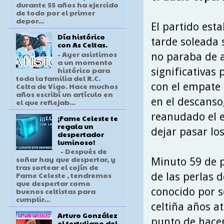
durante 55 años ha ejercido
de todo por el primer
depor...
El partido est
Día histórico
tarde soleada 
con As Celtas.
- Ayer asistimos
no paraba de 
a un momento
histórico para
significativas
toda la familia del R.C.
con el empate 
Celta de Vigo. Hace muchos
años escribí un artículo en
en el descanso
el que reflejab...
reanudado el e
¡Fame Celeste te
regala un
dejar pasar lo
despertador
luminoso!
- Después de
soñar hay que despertar, y
Minuto 59 de p
tras sortear el cojín de
Fame Celeste , tendremos
de las perlas 
que despertar como
conocido por 
buenos celtistas para
cumplir...
celtiña años a
Arturo González
punto de hacer
el tertuliano del