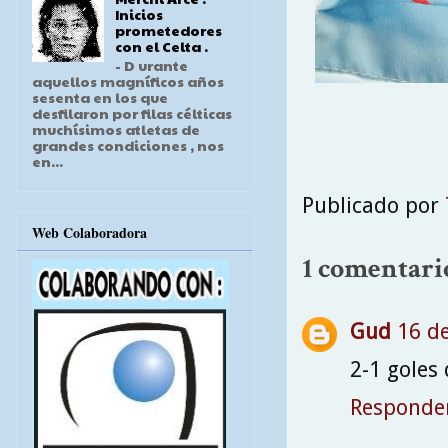
Inicios
prometedores
con el Celta .
- D urante
aquellos magníficos años
sesenta en los que
desfilaron por filas célticas
muchísimos atletas de
grandes condiciones , nos
en...
Publicado por
Web Colaboradora
1 comentari
Gud
16 de
2-1 goles
Responde