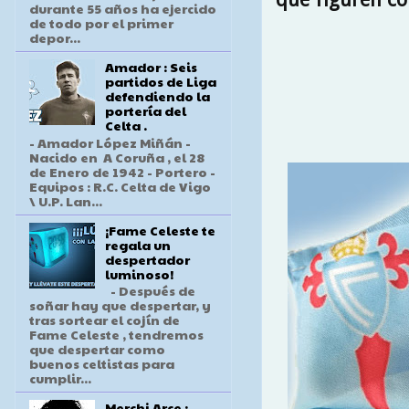
durante 55 años ha ejercido
de todo por el primer
depor...
Amador : Seis
¡PROTÉ
partidos de Liga
defendiendo la
portería del
Celta .
- Amador López Miñán -
Nacido en A Coruña , el 28
de Enero de 1942 - Portero -
Equipos : R.C. Celta de Vigo
\ U.P. Lan...
¡Fame Celeste te
regala un
despertador
luminoso!
- Después de
soñar hay que despertar, y
tras sortear el cojín de
Fame Celeste , tendremos
que despertar como
buenos celtistas para
cumplir...
Merchi Arce :