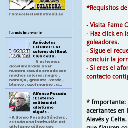
*Requisitos de
Fameceleste@hotmail.es
- Visita
Fame C
Lo más interesante
- Haz click en 
goleadores.
Anécdotas
Celestes : Los
- Sigue el rec
colores del Real
Club Celta .
concluir la jor
- N os hemos
acostumbrado a ver
- Si eres el a
nuestro escudo ornado con
muchos colores : negro ,
contacto conti
naranja , granate , verde ,
blanco , azul marino , a...
Alfonso Posada
: El eterno
* Importante: 
celtista del
atletismo
acertantes en 
vigués .
- A lfonso Posada Sánchez ,
Alavés y Celta
es toda una institución del
atletismo céltico que
que figuren c