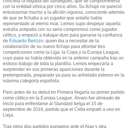
concreta la llegada del santiegués, que se comprometería
con la entidad olívica por cinco años. Su fichaje no pareció
entusiasmar mucho a la afición viguesa, consciente además
de que se fichaba a un jugador que antaño había
representado al eterno rival. Lemos supo despejar aquella
extraña antipatía con su serio compromiso como jugador
céltico, y empezó a trabajar duro para ganarse la confianza
de
Eduardo Berizzo
, quien iba a necesitar de la
colaboración de su nuevo fichaje para afrontar tres
competiciones como la Liga, la Copa y la Europa League,
cuyo pase se había obtenido en la anterior campaña tras un
exitoso trabajo de toda la plantilla. Lemos empezaría a
sorprender en sus primeras apariciones durante la
pretemporada, preparado ya para su anhelado estreno en la
máxima categoría española.
Pero antes de su debut en Primera llegaría su primer partido
como céltico en la Europa League. Álvaro fue alineado de
inicio para enfrentarse al Standard belga el 15 de
septiembre de 2016, partido que el Celta empató a uno en
Lieja.
Tras otros dos partidos europeos ante el Ajax y otra