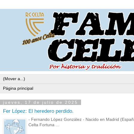
jueves, 17 de julio de 2025
Fer López: El heredero perdido.
- Fernando López González - Nacido en Madrid (España)
Celta Fortuna ...