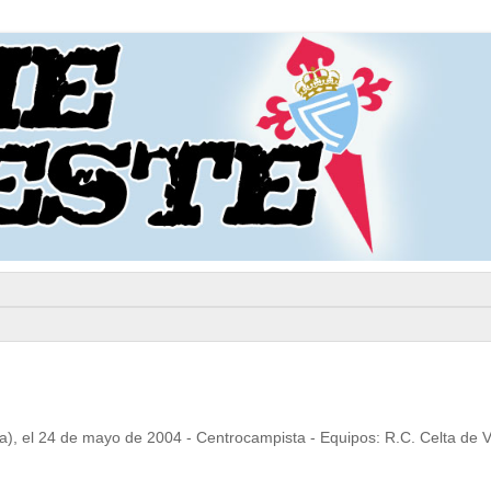
, el 24 de mayo de 2004 - Centrocampista - Equipos: R.C. Celta de V