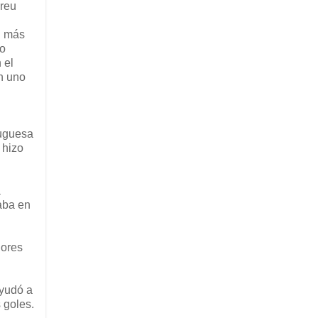
dreu
n más
mo
 el
n uno
tuguesa
 hizo
a
taba en
dores
ayudó a
 goles.