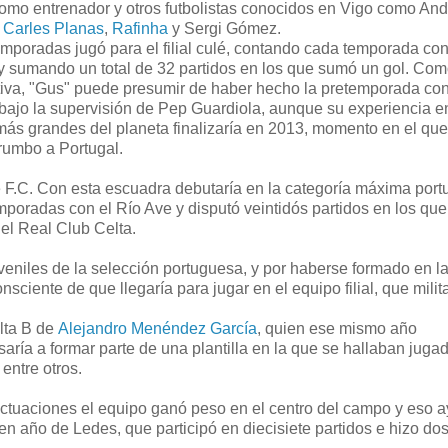
omo entrenador y otros futbolistas conocidos en Vigo como An
,
Carles Planas
,
Rafinha
y Sergi Gómez.
emporadas jugó para el filial culé, contando cada temporada co
y sumando un total de 32 partidos en los que sumó un gol. Co
iva, "Gus" puede presumir de haber hecho la pretemporada con
bajo la supervisión de Pep Guardiola, aunque su experiencia e
más grandes del planeta finalizaría en 2013, momento en el que
rumbo a Portugal.
 F.C. Con esta escuadra debutaría en la categoría máxima por
poradas con el Río Ave y disputó veintidós partidos en los que
del Real Club Celta.
veniles de la selección portuguesa, y por haberse formado en l
sciente de que llegaría para jugar en el equipo filial, que mili
lta B de
Alejandro Menéndez García
, quien ese mismo año
ría a formar parte de una plantilla en la que se hallaban juga
 entre otros.
s actuaciones el equipo ganó peso en el centro del campo y eso 
n año de Ledes, que participó en diecisiete partidos e hizo dos