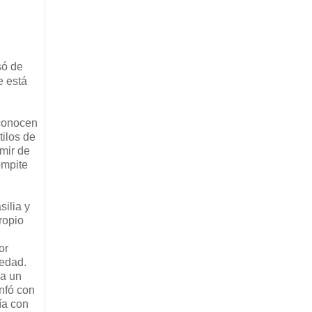
só de
e está
 conocen
tilos de
mir de
ompite
silia y
ropio
or
 edad.
 a un
unfó con
ía con