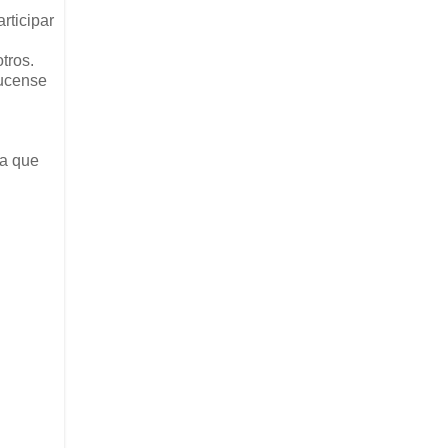
rticipar
otros.
lucense
ya que