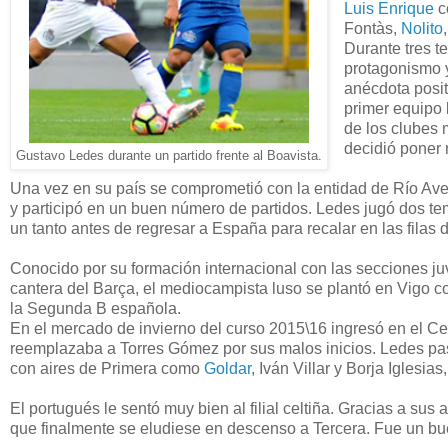
Luis Enrique
c
Fontàs,
Nolito
Durante tres t
protagonismo 
anécdota posit
primer equipo 
de los clubes 
decidió poner 
Gustavo Ledes durante un partido frente al Boavista.
Una vez en su país se comprometió con la entidad de Río Ave
y participó en un buen número de partidos. Ledes jugó dos tem
un tanto antes de regresar a España para recalar en las filas 
Conocido por su formación internacional con las secciones ju
cantera del Barça, el mediocampista luso se plantó en Vigo con
la Segunda B española.
En el mercado de invierno del curso 2015\16 ingresó en el Ce
reemplazaba a Torres Gómez por sus malos inicios. Ledes pasa
con aires de Primera como
Goldar
, Iván Villar y Borja Iglesias,
El portugués le sentó muy bien al filial celtiña. Gracias a su
que finalmente se eludiese en descenso a Tercera. Fue un bue