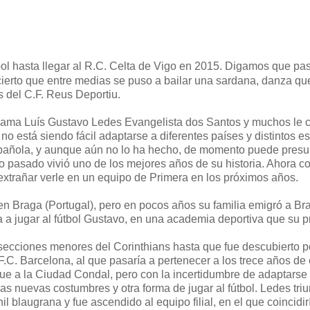
bol hasta llegar al R.C. Celta de Vigo en 2015. Digamos que pa
ierto que entre medias se puso a bailar una sardana, danza qu
as del C.F. Reus Deportiu.
 llama Luís Gustavo Ledes Evangelista dos Santos y muchos le
stá siendo fácil adaptarse a diferentes países y distintos es
 española, y aunque aún no lo ha hecho, de momento puede presu
 pasado vivió uno de los mejores años de su historia. Ahora c
extrañar verle en un equipo de Primera en los próximos años.
en Braga (Portugal), pero en pocos años su familia emigró a Bra
a a jugar al fútbol Gustavo, en una academia deportiva que su p
secciones menores del Corinthians hasta que fue descubierto p
F.C. Barcelona, al que pasaría a pertenecer a los trece años de
fue a la Ciudad Condal, pero con la incertidumbre de adaptarse
as nuevas costumbres y otra forma de jugar al fútbol. Ledes tri
il blaugrana y fue ascendido al equipo filial, en el que coincidir