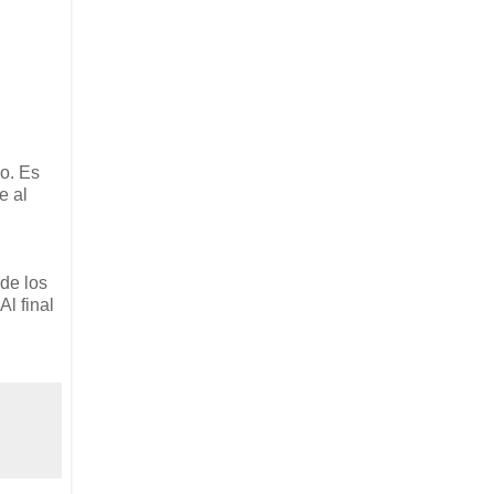
o. Es
e al
de los
Al final