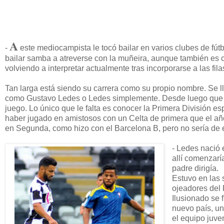
A
-
este mediocampista le tocó bailar en varios clubes de fút
bailar samba a atreverse con la muñeira, aunque también es c
volviendo a interpretar actualmente tras incorporarse a las fil
Tan larga está siendo su carrera como su propio nombre. Se
como Gustavo Ledes o Ledes simplemente. Desde luego que no e
juego. Lo único que le falta es conocer la Primera División
haber jugado en amistosos con un Celta de primera que el año
en Segunda, como hizo con el Barcelona B, pero no sería de 
- Ledes nació 
allí comenzarí
padre dirigía.
Estuvo en las 
ojeadores del 
Ilusionado se 
nuevo país, un
el equipo juven