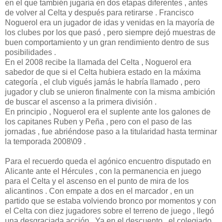
en el que también jugaría en dos etapas diferentes , antes
de volver al Celta y después para retirarse . Francisco
Noguerol era un jugador de idas y venidas en la mayoría de
los clubes por los que pasó , pero siempre dejó muestras de
buen comportamiento y un gran rendimiento dentro de sus
posibilidades .
En el 2008 recibe la llamada del Celta , Noguerol era
sabedor de que si el Celta hubiera estado en la máxima
categoría , el club vigués jamás le habría llamado , pero
jugador y club se unieron finalmente con la misma ambición
de buscar el ascenso a la primera división .
En principio , Noguerol era el suplente ante los galones de
los capitanes Ruben y Peña , pero con el paso de las
jornadas , fue abriéndose paso a la titularidad hasta terminar
la temporada 2008\09 .
Para el recuerdo queda el agónico encuentro disputado en
Alicante ante el Hércules , con la permanencia en juego
para el Celta y el ascenso en el punto de mira de los
alicantinos . Con empate a dos en el marcador , en un
partido que se estaba volviendo bronco por momentos y con
el Celta con diez jugadores sobre el terreno de juego , llegó
una desgraciada acción . Ya en el descuento , el colegiado