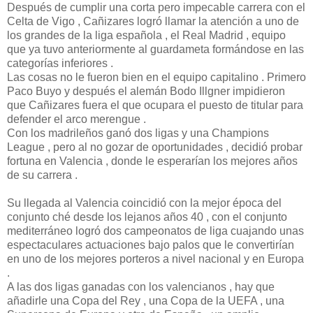
Después de cumplir una corta pero impecable carrera con el
Celta de Vigo , Cañizares logró llamar la atención a uno de
los grandes de la liga española , el Real Madrid , equipo
que ya tuvo anteriormente al guardameta formándose en las
categorías inferiores .
Las cosas no le fueron bien en el equipo capitalino . Primero
Paco Buyo y después el alemán Bodo Illgner impidieron
que Cañizares fuera el que ocupara el puesto de titular para
defender el arco merengue .
Con los madrileños ganó dos ligas y una Champions
League , pero al no gozar de oportunidades , decidió probar
fortuna en Valencia , donde le esperarían los mejores años
de su carrera .
Su llegada al Valencia coincidió con la mejor época del
conjunto ché desde los lejanos años 40 , con el conjunto
mediterráneo logró dos campeonatos de liga cuajando unas
espectaculares actuaciones bajo palos que le convertirían
en uno de los mejores porteros a nivel nacional y en Europa
.
A las dos ligas ganadas con los valencianos , hay que
añadirle una Copa del Rey , una Copa de la UEFA , una