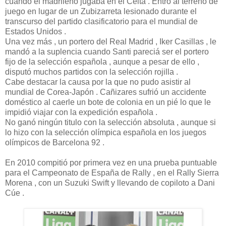
cuando el madrileño jugaba en el Celta . Entró al terreno de
juego en lugar de un Zubizarreta lesionado durante el
transcurso del partido clasificatorio para el mundial de
Estados Unidos .
Una vez más , un portero del Real Madrid , Iker Casillas , le
mandó a la suplencia cuando Santi pareciá ser el portero
fijo de la selección española , aunque a pesar de ello ,
disputó muchos partidos con la selección rojilla .
Cabe destacar la causa por la que no pudo asistir al
mundial de Corea-Japón . Cañizares sufrió un accidente
doméstico al caerle un bote de colonia en un pié lo que le
impidió viajar con la expedición española .
No ganó ningún titulo con la selección absoluta , aunque si
lo hizo con la selección olímpica española en los juegos
olímpicos de Barcelona 92 .
En 2010 compitió por primera vez en una prueba puntuable
para el Campeonato de España de Rally , en el Rally Sierra
Morena , con un Suzuki Swift y llevando de copiloto a Dani
Cúe .