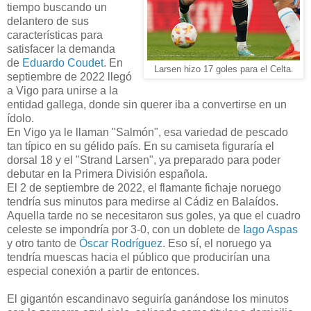
tiempo buscando un
delantero de sus
características para
satisfacer la demanda
de
Eduardo Coudet
. En
Larsen hizo 17 goles para el Celta.
septiembre de 2022 llegó
a Vigo para unirse a la
entidad gallega, donde sin querer iba a convertirse en un
ídolo.
En Vigo ya le llaman "Salmón", esa variedad de pescado
tan típico en su gélido país. En su camiseta figuraría el
dorsal 18 y el "Strand Larsen", ya preparado para poder
debutar en la Primera División española.
El 2 de septiembre de 2022, el flamante fichaje noruego
tendría sus minutos para medirse al Cádiz en Balaídos.
Aquella tarde no se necesitaron sus goles, ya que el cuadro
celeste se impondría por 3-0, con un doblete de
Iago Aspas
y otro tanto de
Óscar Rodríguez
. Eso sí, el noruego ya
tendría muescas hacia el público que producirían una
especial conexión a partir de entonces.
El gigantón escandinavo seguiría ganándose los minutos