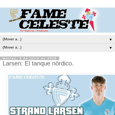
▼
▼
martes, 2 de julio de 2024
Larsen: El tanque nórdico.