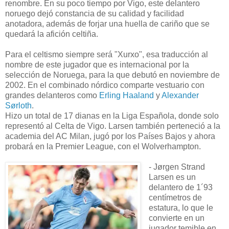
renombre. En su poco tiempo por Vigo, este delantero
noruego dejó constancia de su calidad y facilidad
anotadora, además de forjar una huella de cariño que se
quedará la afición celtiña.
Para el celtismo siempre será "Xurxo", esa traducción al
nombre de este jugador que es internacional por la
selección de Noruega, para la que debutó en noviembre de
2002. En el combinado nórdico comparte vestuario con
grandes delanteros como
Erling Haaland
y
Alexander
Sørloth
.
Hizo un total de 17 dianas en la Liga Española, donde solo
representó al Celta de Vigo. Larsen también perteneció a la
academia del AC Milan, jugó por los Países Bajos y ahora
probará en la Premier League, con el Wolverhampton.
- Jørgen Strand
Larsen es un
delantero de 1´93
centímetros de
estatura, lo que le
convierte en un
jugador temible en