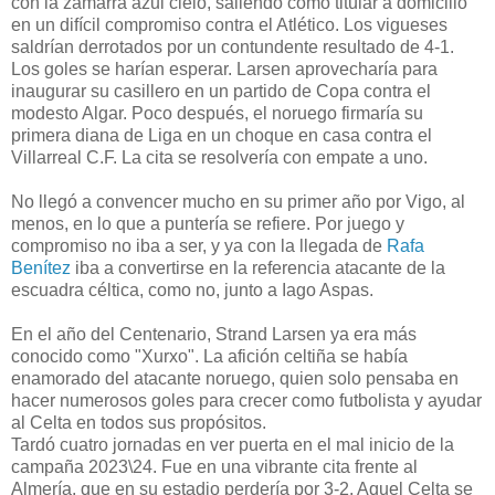
con la zamarra azul cielo, saliendo como titular a domicilio
en un difícil compromiso contra el Atlético. Los vigueses
saldrían derrotados por un contundente resultado de 4-1.
Los goles se harían esperar. Larsen aprovecharía para
inaugurar su casillero en un partido de Copa contra el
modesto Algar. Poco después, el noruego firmaría su
primera diana de Liga en un choque en casa contra el
Villarreal C.F. La cita se resolvería con empate a uno.
No llegó a convencer mucho en su primer año por Vigo, al
menos, en lo que a puntería se refiere. Por juego y
compromiso no iba a ser, y ya con la llegada de
Rafa
Benítez
iba a convertirse en la referencia atacante de la
escuadra céltica, como no, junto a Iago Aspas.
En el año del Centenario, Strand Larsen ya era más
conocido como "Xurxo". La afición celtiña se había
enamorado del atacante noruego, quien solo pensaba en
hacer numerosos goles para crecer como futbolista y ayudar
al Celta en todos sus propósitos.
Tardó cuatro jornadas en ver puerta en el mal inicio de la
campaña 2023\24. Fue en una vibrante cita frente al
Almería, que en su estadio perdería por 3-2. Aquel Celta se