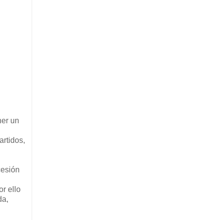
ner un
rtidos,
cesión
r ello
da,