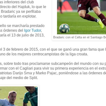
s inferiores del club
directo del Hajduk, lo que le
 Bradaric ya se perfilaba
 tardaría en explotar.
r ello se marcharía prestado
las órdenes del
Igor Tudor
,
ría el 13 de julio de 2013,
Bradaric con el Celta en el Santiago 
 el 3 de febrero de 2015, con el que se ganó una gran fama que 
 uno de los mejores centrocampistas de la liga croata.
ros, sobre todo tras proclamarse subcampeón del mundo con su p
irmar con el Cagliari para vivir su primera experiencia en el extr
atriotas Darijo Srna y Marko Pajac, poniéndose a las órdenes d
aje del medio de Split.