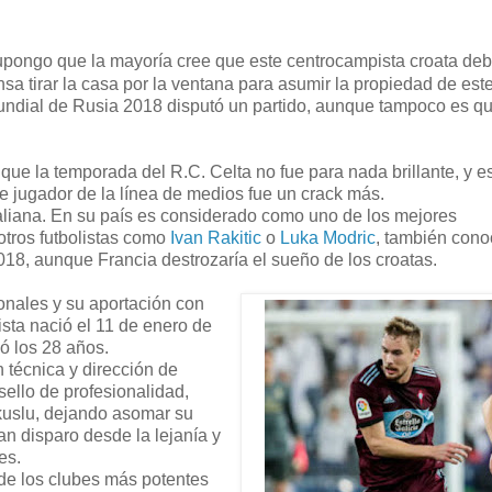
upongo que la mayoría cree que este centrocampista croata deb
sa tirar la casa por la ventana para asumir la propiedad de est
ndial de Rusia 2018 disputó un partido, aunque tampoco es qu
ue la temporada del R.C. Celta no fue para nada brillante, y e
ste jugador de la línea de medios fue un crack más.
italiana. En su país es considerado como uno de los mejores
otros futbolistas como
Ivan Rakitic
o
Luka Modric
, también cono
2018, aunque Francia destrozaría el sueño de los croatas.
ionales y su aportación con
sta nació el 11 de enero de
ó los 28 años.
 técnica y dirección de
ello de profesionalidad,
okuslu, dejando asomar su
an disparo desde la lejanía y
es.
 de los clubes más potentes