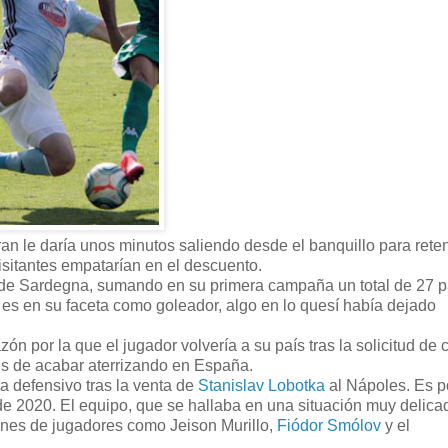
ran le daría unos minutos saliendo desde el banquillo para rete
visitantes empatarían en el descuento.
o de Sardegna, sumando en su primera campaña un total de 27 pa
e es en su faceta como goleador, algo en lo quesí había dejado
zón por la que el jugador volvería a su país tras la solicitud de 
es de acabar aterrizando en España.
a defensivo tras la venta de
Stanislav Lobotka
al Nápoles. Es po
 de 2020. El equipo, que se hallaba en una situación muy delica
ones de jugadores como Jeison Murillo,
Fiódor Smólov
y el