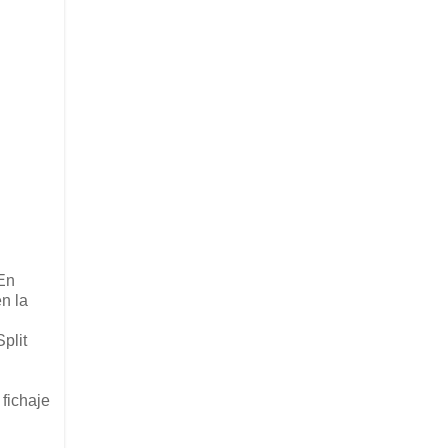
 En
n la
plit
 fichaje