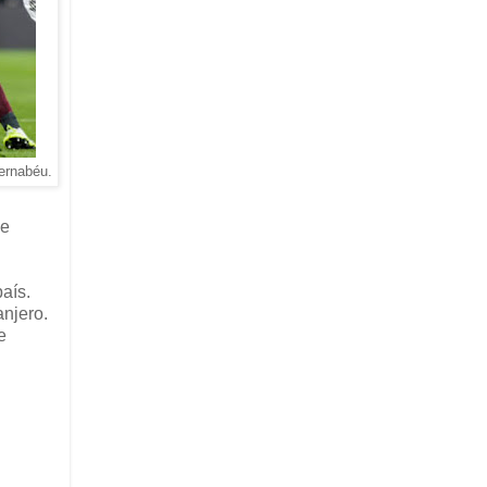
Bernabéu.
le
aís.
anjero.
e