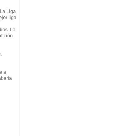
 La Liga
jor liga
dios. La
afición
a
e a
abaría