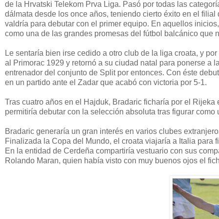
de la Hrvatski Telekom Prva Liga. Pasó por todas las categoría
dálmata desde los once años, teniendo cierto éxito en el filial 
valdría para debutar con el primer equipo. En aquellos inicios,
como una de las grandes promesas del fútbol balcánico que no
Le sentaría bien irse cedido a otro club de la liga croata, y po
al Primorac 1929 y retornó a su ciudad natal para ponerse a 
entrenador del conjunto de Split por entonces. Con éste debuta
en un partido ante el Zadar que acabó con victoria por 5-1.
Tras cuatro años en el Hajduk, Bradaric ficharía por el Rijeka
permitiría debutar con la selección absoluta tras figurar como
Bradaric generaría un gran interés en varios clubes extranje
Finalizada la Copa del Mundo, el croata viajaría a Italia para f
En la entidad de Cerdeña compartiría vestuario con sus comp
Rolando Maran, quien había visto con muy buenos ojos el fich