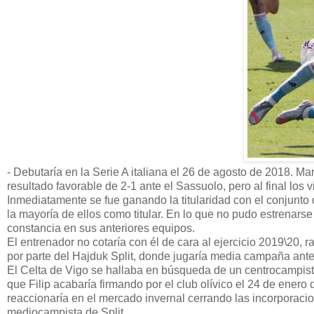
- Debutaría en la Serie A italiana el 26 de agosto de 2018. Ma
resultado favorable de 2-1 ante el Sassuolo, pero al final los 
Inmediatamente se fue ganando la titularidad con el conjunt
la mayoría de ellos como titular. En lo que no pudo estrenars
constancia en sus anteriores equipos.
El entrenador no cotaría con él de cara al ejercicio 2019\20, ra
por parte del Hajduk Split, donde jugaría media campaña ant
El Celta de Vigo se hallaba en búsqueda de un centrocampist
que Filip acabaría firmando por el club olívico el 24 de enero
reaccionaría en el mercado invernal cerrando las incorporaci
mediocampista de Split.