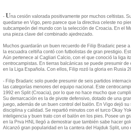
U
-
na cesión valorada positivamente por muchos celtistas. S
quedarse en Vigo, pero parece que la directiva celeste no pien
subcampeón del mundo con la selección de Croacia. En el Mu
una pieza clave del combinado ajedrezado.
Muchos guardarán un buen recuerdo de Filip Bradaric pese a q
la escuadra celtiña contó con futbolistas de gran prestigio. E
Aún pertenece al Cagliari Calcio, con el que conoció la liga 
centrocampistas. En tierras balcánicas se puede presumir de 
en la Liga Española. Con ellos, Filip rozó la gloria en Rusia 
- Filip Bradaric solo puede presumir de seis partidos internac
las categorías menores del equipo nacional. Este centrocampi
1992 en Split (Croacia), por lo que no hace mucho que cumpli
Su demarcación es la de pivote defensivo, dotado de una gran
juego, además de un buen control del balón. En Vigo dejó su s
disciplina y calidad. Se repartió minutos con el turco Okay Y
inteligencia y buen trato con el balón en los pies. Posee un gr
en la Prva HNL llegó a demostrar que también sabe hacer gol
Alcanzó gran popularidad en la cantera del Hajduk Split, uno