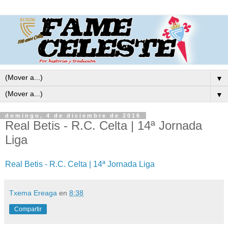
▼
▼
domingo, 4 de diciembre de 2016
Real Betis - R.C. Celta | 14ª Jornada
Liga
Real Betis - R.C. Celta | 14ª Jornada Liga
Txema Ereaga
en
8:38
Compartir