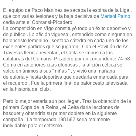
El equipo de Paco Martínez se sacaba la espina de la Liga ,
que con varias lesiones y la baja decisiva de
Marisol Paino
,
cedía ante el Comansi-Picadero .
La competición en Vigo constituyó todo un éxito deportivo y
de público . La afición viguesa , entendida como ninguna en
baloncesto femenino , sentaba cátedra en cada uno de los
excelentes partidos que se jugaron . Con el Pavillón de As
Travesas lleno a reventar , el Celta se impuso a las
catalanas del Comansi-Picadero por un contundente 74-58 .
Como en anteriores citas gloriosas , la afición céltica se
volcó en ánimos a sus “ niñas ” , y vivió una mañana
de euforia y fiesta deportiva que quedaría enmarcada para
el recuerdo . Fue la primera final de baloncesto televisada
en la historia del club .
Pero lo mejor estaría aún por llegar . Tras la obtención de la
primera Copa de la Reina , el Celta daría lecciones de
basquet y obtendría su primer doblete en la siguiente
campaña . La temporada 1981\82 sería realmente
inolvidable para el celtismo .